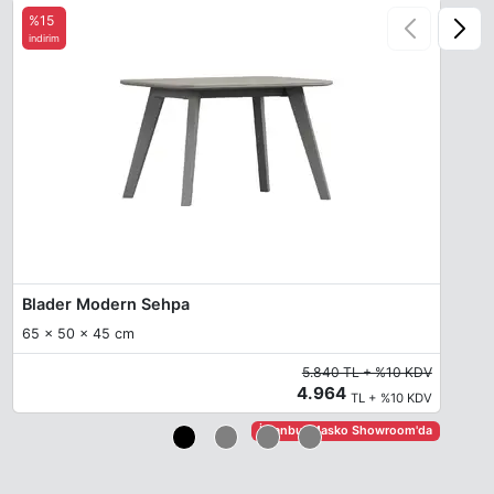
%15
indirim
Blader Modern Sehpa
65 x 50 x 45 cm
5.840 TL + %10 KDV
4.964
TL + %10 KDV
İstanbul Masko Showroom'da