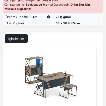
Siparişiniz isteğe özel üretilecektir.
İstanbul içi
Sevkiyat ve Montaj
ücretsizdir.
Diğer iller için
mutlaka bilgi alınız
.
Üretim / Tedarik Süresi
25 iş günü
Ürün Ölçüleri
50 x 50 x 45 cm
İçindekiler