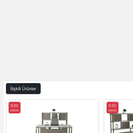
İlişkili Ürünler
%30
%30
indirim
indirim