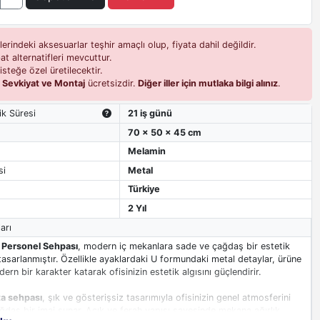
erindeki aksesuarlar teşhir amaçlı olup, fiyata dahil değildir.
t alternatifleri mevcuttur.
isteğe özel üretilecektir.
i
Sevkiyat ve Montaj
ücretsizdir.
Diğer iller için mutlaka bilgi alınız
.
ik Süresi
21 iş günü
70 x 50 x 45 cm
Melamin
si
Metal
Türkiye
2 Yıl
arı
 Personel Sehpası
, modern iç mekanlara sade ve çağdaş bir estetik
asarlanmıştır. Özellikle ayaklardaki U formundaki metal detaylar, ürüne
rn bir karakter katarak ofisinizin estetik algısını güçlendirir.
a sehpası
, şık ve gösterişsiz tasarımıyla ofisinizin genel atmosferini
ağdaş bir imaj sunar. Açık ve ferah yapısı sayesinde mekana ağırlık