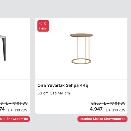
%15
indirim
Oira Yuvarlak Sehpa 44q
50 cm Çap :44 cm
16 TL + %10 KDV
5.820 TL + %10 KDV
774
4.947
TL + %10 KDV
TL + %10 KDV
asko Showroom'da
İstanbul Masko Showroom'da