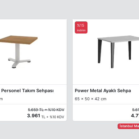
%15
indirim
li Personel Takım Sehpası
Power Metal Ayaklı Sehpa
cm
65 x 50 x 42 cm
5.659 TL + %10 KDV
5.6
3.961
4.
TL + %10 KDV
İstanbul M