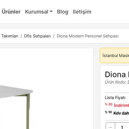
Ürünler
Kurumsal
Blog
Iletişim
 Takımları
Ofis Sehpaları
Diona Modern Personel Sehpası
İstanbul Mas
Diona 
Ürün Kodu:
Liste Fiyatı
% 30
İndiriml
% 10
Kdv dahi