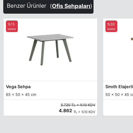
Benzer Ürünler
(
Ofis Sehpaları
)
%15
%30
indirim
indirim
Vega Sehpa
Smıth Etajer
65 x 50 x 45 cm
50 x 50 x 45 
5.720 TL + %10 KDV
4.862
TL + %10 KDV