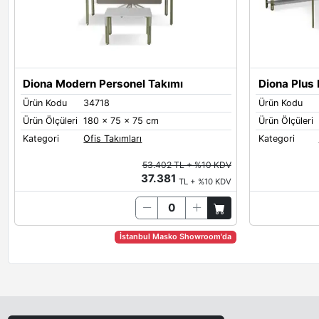
Diona Modern Personel Takımı
Diona Plus E
Ürün Kodu
34718
Ürün Kodu
Ürün Ölçüleri
180 x 75 x 75 cm
Ürün Ölçüleri
Kategori
Ofis Takımları
Kategori
53.402 TL + %10 KDV
37.381
TL + %10 KDV
İstanbul Masko Showroom'da