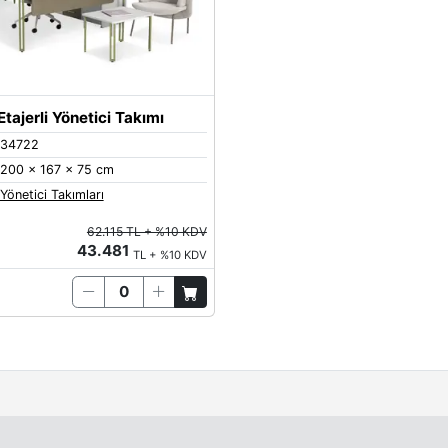
Yeşil
tajerli Yönetici Takımı
34722
200 x 167 x 75 cm
Yönetici Takımları
62.115 TL + %10 KDV
43.481
TL + %10 KDV