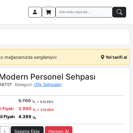
ko mağazamızda sergileniyor.
Yol tarifi al
Modern Personel Sehpası
34717
Kategori:
Ofis Sehpaları
5.700
TL + %10 KDV
i Fiyatı
3.990
TL + %10 KDV
l Fiyatı
4.389
TL
Sepete Ekle
Hemen Al