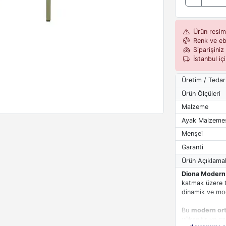
Ürün resiml
Renk ve eba
Siparişiniz 
İstanbul iç
Üretim / Tedar
Ürün Ölçüleri
Malzeme
Ayak Malzeme
Menşei
Garanti
Ürün Açıklamal
Diona Modern
katmak üzere t
dinamik ve mode
Bu
modern ort
yükseltir ve ç