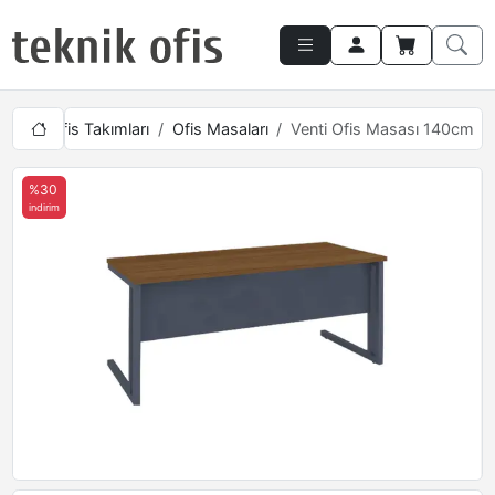
ışma
Ofis Takımları
Ofis Masaları
Venti Ofis Masası 140cm
%30
indirim