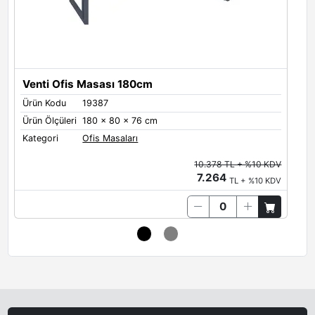
Venti Ofis Masası 180cm
Ürün Kodu
19387
Ü
Ürün Ölçüleri
180 x 80 x 76 cm
Ü
Kategori
Ofis Masaları
K
10.378 TL + %10 KDV
7.264
TL + %10 KDV