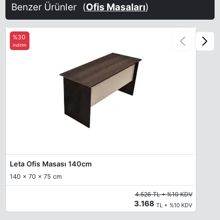
Benzer Ürünler
(
Ofis Masaları
)
%30
indirim
Leta Ofis Masası 140cm
140 x 70 x 75 cm
4.526 TL + %10 KDV
3.168
TL + %10 KDV