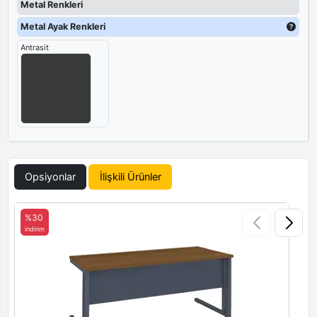
Metal Renkleri
Metal Ayak Renkleri
Antrasit
Opsiyonlar
İlişkili Ürünler
%30
indirim
i