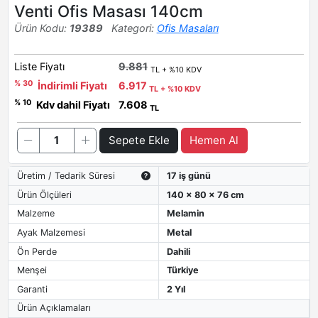
Venti Ofis Masası 140cm
Ürün Kodu:
19389
Kategori:
Ofis Masaları
Liste Fiyatı
9.881
TL + %10 KDV
% 30
İndirimli Fiyatı
6.917
TL + %10 KDV
% 10
Kdv dahil Fiyatı
7.608
TL
Sepete Ekle
Hemen Al
Üretim / Tedarik Süresi
17 iş günü
Ürün Ölçüleri
140 x 80 x 76 cm
Malzeme
Melamin
Ayak Malzemesi
Metal
Ön Perde
Dahili
Menşei
Türkiye
Garanti
2 Yıl
Ürün Açıklamaları