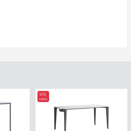
%15
indirim