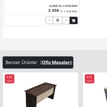
3.366 TL + %10 KDV
2.356
TL + %10 KDV
Benzer Ürünler
(
Ofis Masaları
)
%30
%15
indirim
indirim