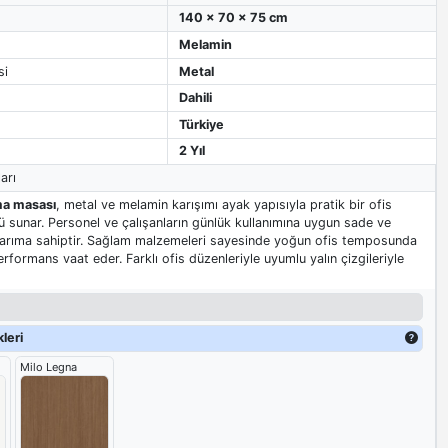
140 x 70 x 75 cm
Melamin
si
Metal
Dahili
Türkiye
2 Yıl
arı
ma masası
, metal ve melamin karışımı ayak yapısıyla pratik bir ofis
sunar. Personel ve çalışanların günlük kullanımına uygun sade ve
asarıma sahiptir. Sağlam malzemeleri sayesinde yoğun ofis temposunda
formans vaat eder. Farklı ofis düzenleriyle uyumlu yalın çizgileriyle
leri
Milo Legna