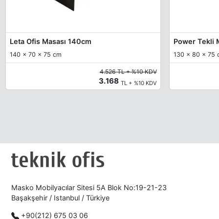
Leta Ofis Masası 140cm
Power Tekli
140 x 70 x 75 cm
130 x 80 x 75
4.526 TL + %10 KDV
3.168
TL + %10 KDV
Masko Mobilyacılar Sitesi 5A Blok No:19-21-23
Başakşehir / Istanbul / Türkiye
+90(212) 675 03 06