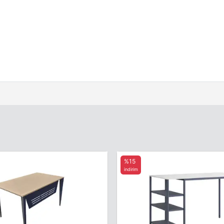
%15
indirim