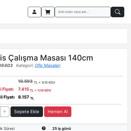
fis Çalışma Masası 140cm
36403
Kategori:
Ofis Masaları
10.593
TL + %10 KDV
i Fiyatı
7.415
TL + %10 KDV
l Fiyatı
8.157
TL
Sepete Ekle
Hemen Al
ik Süresi
25 iş günü