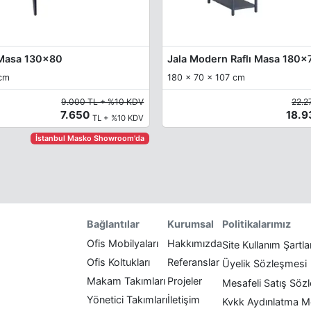
 Masa 130x80
Jala Modern Raflı Masa 180
 cm
180 x 70 x 107 cm
9.000 TL + %10 KDV
22.2
7.650
18.
TL + %10 KDV
İstanbul Masko Showroom'da
Politikalarımız
Bağlantılar
Kurumsal
Ofis Mobilyaları
Hakkımızda
Site Kullanım Şartla
Ofis Koltukları
Referanslar
Üyelik Sözleşmesi
Makam Takımları
Projeler
Mesafeli Satış Söz
Yönetici Takımları
İletişim
Kvkk Aydınlatma M