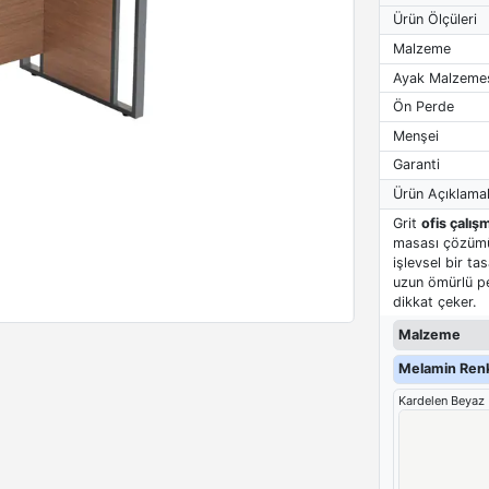
Ürün Ölçüleri
Malzeme
Ayak Malzeme
Ön Perde
Menşei
Garanti
Ürün Açıklamal
Grit
ofis çalış
masası çözümü 
işlevsel bir t
uzun ömürlü per
dikkat çeker.
Malzeme
Melamin Renk
Kardelen Beyaz