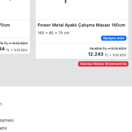
x70cm
Power Metal Ayaklı Çalışma Masası 160cm
160 x 80 x 75 cm
Opsiyon ürün
75 TL + %10 KDV
934
14.404 TL + %10 KDV
TL + %10 KDV
12.243
TL + %10 KDV
İstanbul Masko Showroom'da
rı
leşmesi
etni