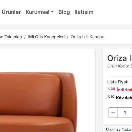
Ürünler
Kurumsal
Blog
Iletişim
e Takımları
Ikili Ofis Kanepeleri
Oriza Ikili Kanepe
Oriza 
Ürün Kodu:
Liste Fiyatı
% 30
İndiriml
% 10
Kdv dahi
Üretim / Tedar