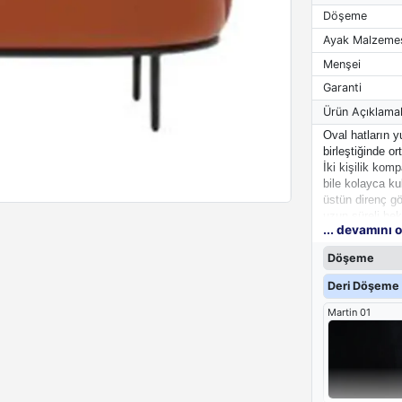
Döşeme
Ayak Malzeme
Menşei
Garanti
Ürün Açıklamal
Oval hatların 
birleştiğinde o
İki kişilik kom
bile kolayca ku
üstün direnç gö
uzun süreli bek
... devamını 
dekorasyonuyla
Döşeme
Deri Döşeme 
Martin 01