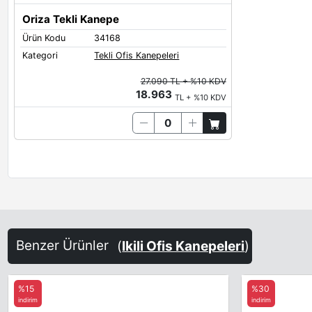
Oriza Tekli Kanepe
Ürün Kodu
34168
Kategori
Tekli Ofis Kanepeleri
27.090 TL + %10 KDV
18.963
TL + %10 KDV
Benzer Ürünler
(
Ikili Ofis Kanepeleri
)
%15
%30
indirim
indirim