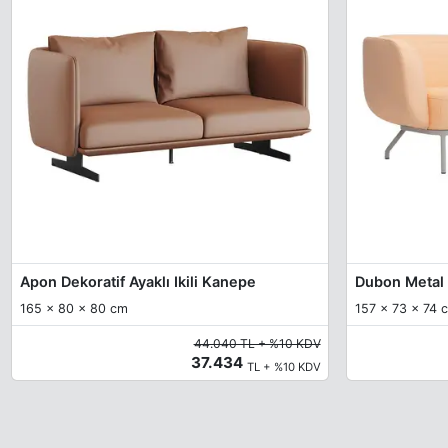
Apon Dekoratif Ayaklı Ikili Kanepe
Dubon Metal 
165 x 80 x 80 cm
157 x 73 x 74 c
44.040 TL + %10 KDV
37.434
TL + %10 KDV