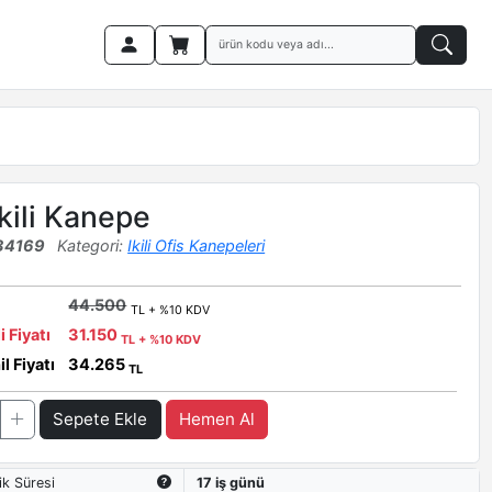
Ikili Kanepe
34169
Kategori:
Ikili Ofis Kanepeleri
44.500
TL + %10 KDV
i Fiyatı
31.150
TL + %10 KDV
l Fiyatı
34.265
TL
Sepete Ekle
Hemen Al
ik Süresi
17 iş günü