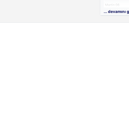
Martin 06
... devamını 