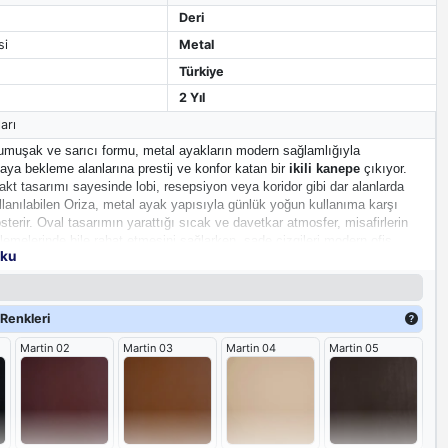
Deri
si
Metal
Türkiye
2 Yıl
arı
yumuşak ve sarıcı formu, metal ayakların modern sağlamlığıyla
rtaya bekleme alanlarına prestij ve konfor katan bir
ikili kanepe
çıkıyor.
pakt tasarımı sayesinde lobi, resepsiyon veya koridor gibi dar alanlarda
llanılabilen Oriza, metal ayak yapısıyla günlük yoğun kullanıma karşı
sterir. Oval tasarımın yarattığı sıcak ve davetkar atmosfer, misafirlerin
lemelerinde bile rahat etmesini sağlarken, sade çizgileri modern ofis
oku
 kusursuz uyum içinde çalışır.
Renkleri
Martin 02
Martin 03
Martin 04
Martin 05