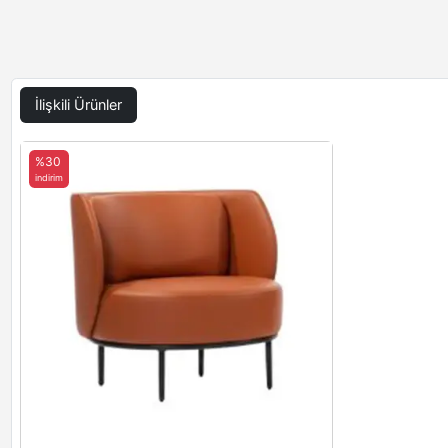
İlişkili Ürünler
%30
indirim