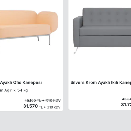
Ayaklı Ofis Kanepesi
Silvers Krom Ayaklı Ikili Kan
m Ağırlık :54 kg
45.3
45.100 TL + %10 KDV
31.
31.570
TL + %10 KDV