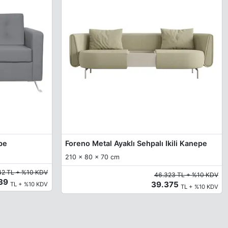
epe
Foreno Metal Ayaklı Sehpalı Ikili Kanepe
210 x 80 x 70 cm
42 TL + %10 KDV
46.323 TL + %10 KDV
739
39.375
TL + %10 KDV
TL + %10 KDV