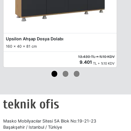
Upsilon Ahşap Dosya Dolabı
160 x 40 x 81 cm
13.430 TL + %10 KDV
9.401
TL + %10 KDV
Masko Mobilyacılar Sitesi 5A Blok No:19-21-23
Başakşehir / Istanbul / Türkiye