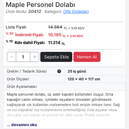
Maple Personel Dolabı
Ürün Kodu:
20412
Kategori:
Ofis Dolapları
Liste Fiyatı
14.564
TL + %10 KDV
% 30
İndirimli Fiyatı
10.195
TL + %10 KDV
% 10
Kdv dahil Fiyatı
11.214
TL
Sepete Ekle
Hemen Al
Üretim / Tedarik Süresi
25 iş günü
Ürün Ölçüleri
120 x 40 x 117 cm
Ürün Açıklamaları
Maple personel dolabı, üç adet kapaklı bölümden oluşur. Orta
kapağın camlı olması, içindeki eşyaların önceden görülmesini
sağlayarak sık kullanılan malzemelere hızlı erişim imkanı tanır. Sağ
ve sol kapaklar ise tozlanmasını istemediğiniz özel eşyalar veya
dosyalar için kapalı ve güvenli bir alan sunar. Pratik tasarımı
sayesinde personel ofislerinde düzenli bir depolama çözümü
... devamını oku
oluşturur. Cam detay,
kapaklı ofis dolabı
na modern bir görünüm