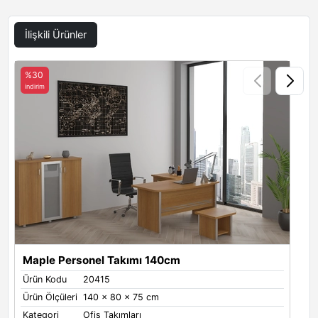
kazandırırken ağırlıklı bir duruş sergilemez.
İlişkili Ürünler
%30
indirim
i
Maple Personel Takımı 140cm
Ürün Kodu
20415
Ü
Ürün Ölçüleri
140 x 80 x 75 cm
Ü
Kategori
Ofis Takımları
K