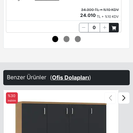
34.300 TL + %10 KDV
24.010
TL + %10 KDV
Benzer Ürünler
(
Ofis Dolapları
)
%30
indirim