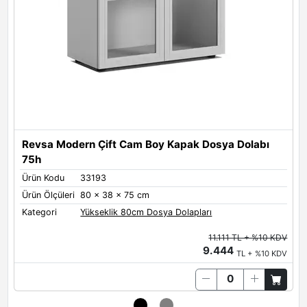
Metal Renkleri
Metal Renkleri - Kulplar
Black
White
Grey
Revsa Modern Çift Cam Boy Kapak Dosya Dolabı
75h
Ürün Kodu
33193
Ü
Antrasit
Ürün Ölçüleri
80 x 38 x 75 cm
Ü
Kategori
Yükseklik 80cm Dosya Dolapları
K
11.111 TL + %10 KDV
9.444
TL + %10 KDV