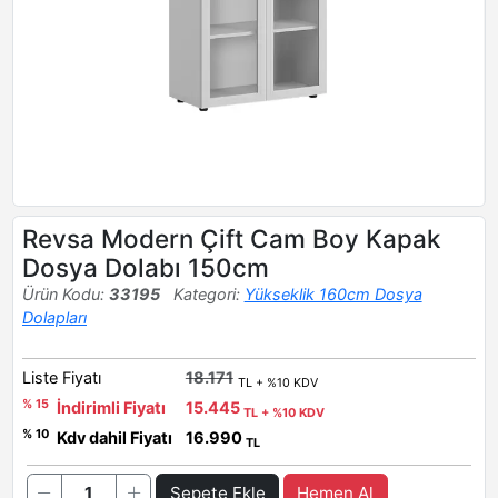
Revsa Modern Çift Cam Boy Kapak
Dosya Dolabı 150cm
Ürün Kodu:
33195
Kategori:
Yükseklik 160cm Dosya
Dolapları
Liste Fiyatı
18.171
TL + %10 KDV
% 15
İndirimli Fiyatı
15.445
TL + %10 KDV
% 10
Kdv dahil Fiyatı
16.990
TL
Sepete Ekle
Hemen Al