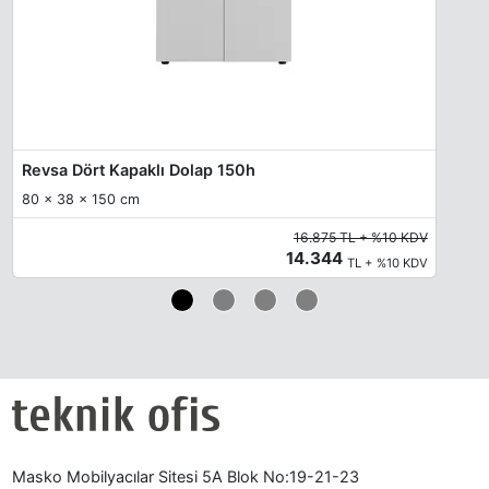
Revsa Dört Kapaklı Dolap 150h
80 x 38 x 150 cm
16.875 TL + %10 KDV
14.344
TL + %10 KDV
Masko Mobilyacılar Sitesi 5A Blok No:19-21-23