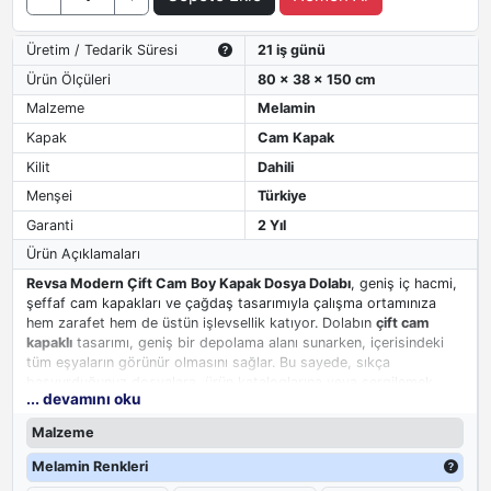
Üretim / Tedarik Süresi
21 iş günü
Ürün Ölçüleri
80 x 38 x 150 cm
Malzeme
Melamin
Kapak
Cam Kapak
Kilit
Dahili
Menşei
Türkiye
Garanti
2 Yıl
Ürün Açıklamaları
Revsa Modern Çift Cam Boy Kapak Dosya Dolabı
, geniş iç hacmi,
şeffaf cam kapakları ve çağdaş tasarımıyla çalışma ortamınıza
hem zarafet hem de üstün işlevsellik katıyor. Dolabın
çift cam
kapaklı
tasarımı, geniş bir depolama alanı sunarken, içerisindeki
tüm eşyaların görünür olmasını sağlar. Bu sayede, sıkça
başvurduğunuz dosyalara, ürün kataloglarına veya sergilemek
... devamını oku
istediğiniz ödüllere anında ulaşabilirsiniz.
Malzeme
Melamin Renkleri