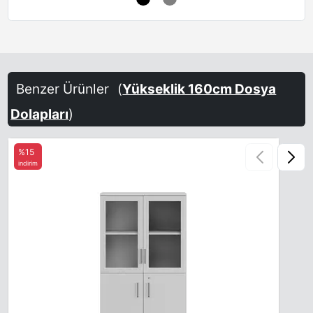
Benzer Ürünler
(
Yükseklik 160cm Dosya
Dolapları
)
%15
indirim