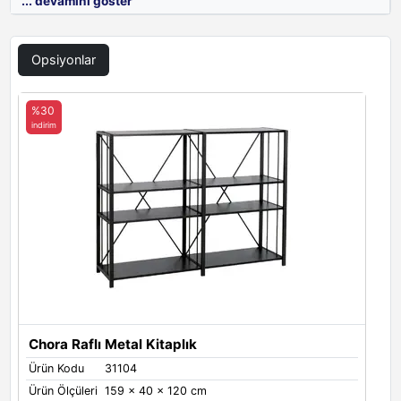
... devamını göster
Opsiyonlar
Siyah
%30
indirim
Metal Renkleri
Metal Renkleri
Antrasit
Siyah
Chora Raflı Metal Kitaplık
Ürün Kodu
31104
Ürün Ölçüleri
159 x 40 x 120 cm