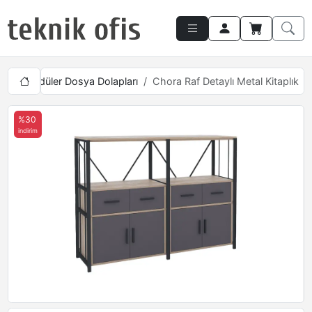
rı
Modüler Dosya Dolapları
Chora Raf Detaylı Metal Kitaplık
%30
indirim