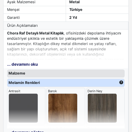
Ayak Malzemesi
Metal
Menşei
Türkiye
Garanti
2 Yıl
Ürün Açıklamaları
Chora Raf Detaylı Metal Kitaplık
, ofisinizdeki depolama ihtiyacını
endüstriyel şıklıkla ve estetik bir yaklaşımla çözmek üzere
tasarlanmıştır. Kitaplığın dikey metal dikmeleri ve yatay rafları,
sağlam bir yapı oluştururken, açık raf sistemi sayesinde
kitaplarınızı, dekoratif objelerinizi veya sık kullandığınız
dosyalarınızı kolayca sergileyebilir ve erişebilirsiniz. Bu transparan
... devamını oku
tasarım, mekana daha geniş ve aydınlık bir hava katarken, ağır bir
görünümden uzak durur. Minimalist çizgileri ve fonksiyonelliği bir
Malzeme
araya getiren Chora
metal raflı kitaplık
, her türlü modern iç
mekanla uyum sağlayarak, ilham verici ve düzenli bir çalışma
Melamin Renkleri
ortamı yaratır.
Antrasit
Barok
Derin Ney
Malta
Metalik Taba
Rebab