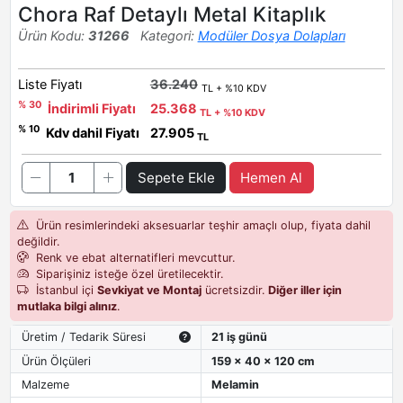
Chora Raf Detaylı Metal Kitaplık
Ürün Kodu:
31266
Kategori:
Modüler Dosya Dolapları
Liste Fiyatı
36.240
TL + %10 KDV
% 30
İndirimli Fiyatı
25.368
TL + %10 KDV
% 10
Kdv dahil Fiyatı
27.905
TL
Sepete Ekle
Hemen Al
Ürün resimlerindeki aksesuarlar teşhir amaçlı olup, fiyata dahil
değildir.
Renk ve ebat alternatifleri mevcuttur.
Siparişiniz isteğe özel üretilecektir.
İstanbul içi
Sevkiyat ve Montaj
ücretsizdir.
Diğer iller için
mutlaka bilgi alınız
.
Üretim / Tedarik Süresi
21 iş günü
Ürün Ölçüleri
159 x 40 x 120 cm
Malzeme
Melamin