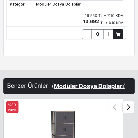
Kategori
Modüler Dosya Dolapları
19.560 TL + %10 KDV
13.692
TL + %10 KDV
Benzer Ürünler
(
Modüler Dosya Dolapları
)
%30
indirim