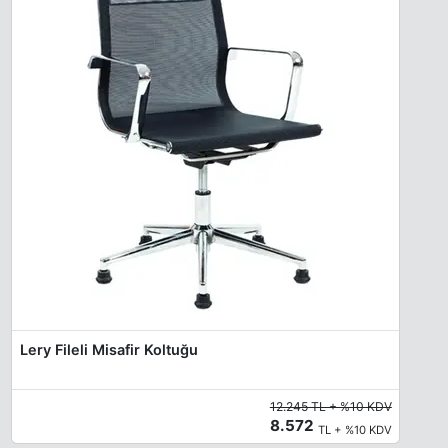
Lery Fileli Misafir Koltuğu
12.245 TL + %10 KDV
8.572
TL + %10 KDV