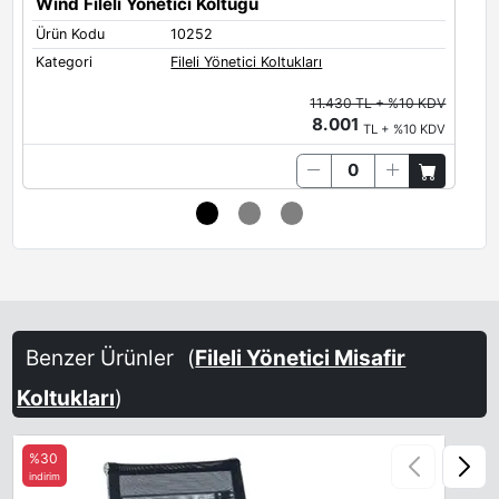
Wind Fileli Yönetici Koltuğu
W
Ürün Kodu
10252
Ü
Kategori
Fileli Yönetici Koltukları
K
11.430 TL + %10 KDV
8.001
TL + %10 KDV
Benzer Ürünler
(
Fileli Yönetici Misafir
Koltukları
)
%30
indirim