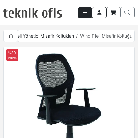
ları
Fileli Yönetici Misafir Koltukları
Wind Fileli Misafir Koltuğu
%30
indirim