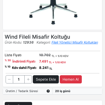
Wind Fileli Misafir Koltuğu
Ürün Kodu:
12936
Kategori:
Fileli Yönetici Misafir Koltukları
Liste Fiyatı
10.702
TL + %10 KDV
% 30
İndirimli Fiyatı
7.491
TL + %10 KDV
% 10
Kdv dahil Fiyatı
8.241
TL
Sepete Ekle
Hemen Al
Üretim / Tedarik Süresi
20 iş günü