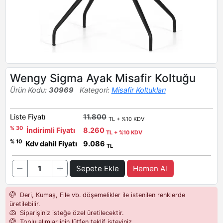
Wengy Sigma Ayak Misafir Koltuğu
Ürün Kodu:
30969
Kategori:
Misafir Koltukları
Liste Fiyatı
11.800
TL + %10 KDV
% 30
İndirimli Fiyatı
8.260
TL + %10 KDV
% 10
Kdv dahil Fiyatı
9.086
TL
Sepete Ekle
Hemen Al
Deri, Kumaş, File vb. döşemelikler ile istenilen renklerde
üretilebilir.
Siparişiniz isteğe özel üretilecektir.
Toplu alımlar için lütfen teklif isteyiniz.