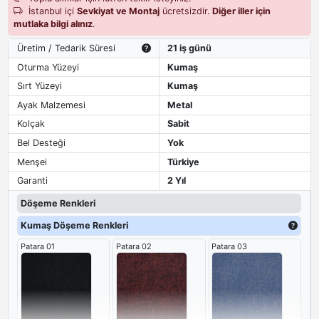
İstanbul içi
Sevkiyat ve Montaj
ücretsizdir.
Diğer iller için
mutlaka bilgi alınız
.
Üretim / Tedarik Süresi
21 iş günü
Oturma Yüzeyi
Kumaş
Sırt Yüzeyi
Kumaş
Ayak Malzemesi
Metal
Kolçak
Sabit
Bel Desteği
Yok
Menşei
Türkiye
Garanti
2 Yıl
Döşeme Renkleri
Kumaş Döşeme Renkleri
Patara 01
Patara 02
Patara 03