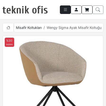
Çalışma
Misafir Koltukları
Wengy Sigma Ayak Misafir Koltuğu
%30
indirim