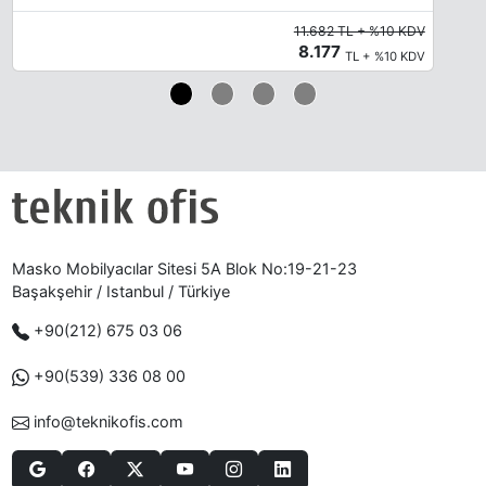
11.682 TL + %10 KDV
8.177
TL + %10 KDV
Masko Mobilyacılar Sitesi 5A Blok No:19-21-23
Başakşehir / Istanbul / Türkiye
+90(212) 675 03 06
+90(539) 336 08 00
info@teknikofis.com