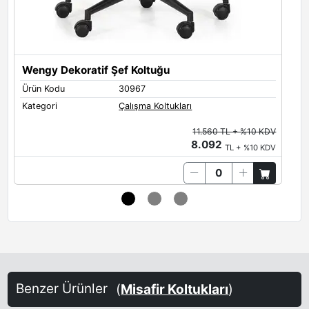
Wengy Dekoratif Şef Koltuğu
Ürün Kodu
30967
Ü
Kategori
Çalışma Koltukları
K
11.560 TL + %10 KDV
8.092
TL + %10 KDV
Benzer Ürünler
(
Misafir Koltukları
)