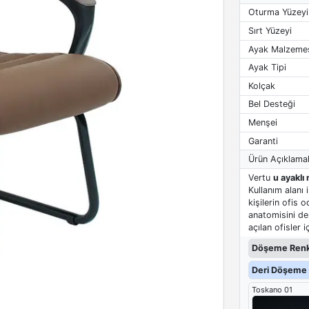
Oturma Yüzeyi
Sırt Yüzeyi
Ayak Malzeme
Ayak Tipi
Kolçak
Bel Desteği
Menşei
Garanti
Ürün Açıklamal
Vertu
u ayaklı
Kullanım alanı
kişilerin ofis 
anatomisini de
açılan ofisler 
Döşeme Renk
Deri Döşeme 
Toskano 01