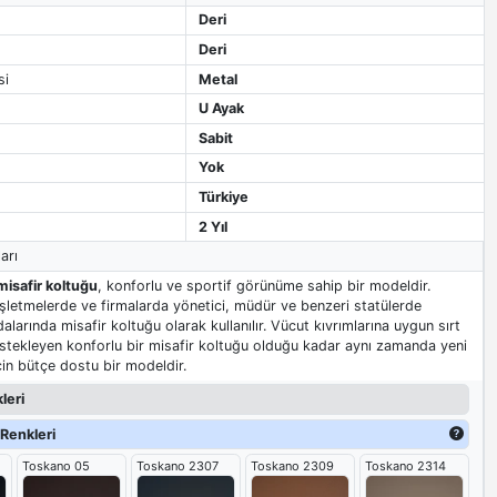
Deri
Deri
si
Metal
U Ayak
Sabit
Yok
Türkiye
2 Yıl
arı
 misafir koltuğu
, konforlu ve sportif görünüme sahip bir modeldir.
 işletmelerde ve firmalarda yönetici, müdür ve benzeri statülerde
odalarında misafir koltuğu olarak kullanılır. Vücut kıvrımlarına uygun sırt
stekleyen konforlu bir misafir koltuğu olduğu kadar aynı zamanda yeni
için bütçe dostu bir modeldir.
leri
Renkleri
Toskano 05
Toskano 2307
Toskano 2309
Toskano 2314