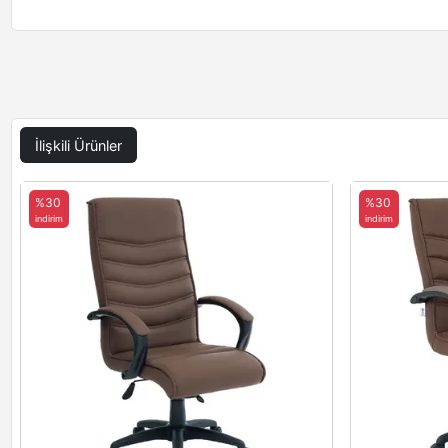
İlişkili Ürünler
%30
%30
indirim
indirim