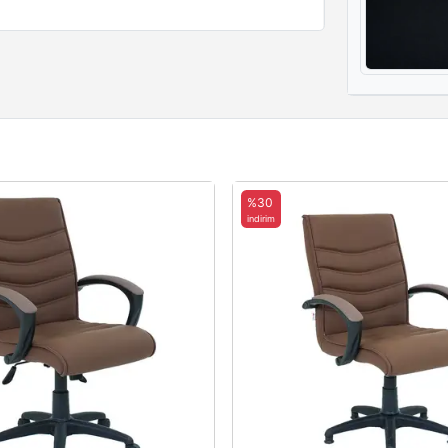
%30
indirim