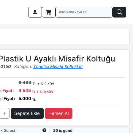
Plastik U Ayaklı Misafir Koltuğu
10150
Kategori:
Yönetici Misafir Koltukları
6.493
TL + %10 KDV
i Fiyatı
4.545
TL + %10 KDV
l Fiyatı
5.000
TL
Sepete Ekle
Hemen Al
ik Süresi
20 iş günü