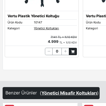
Vertu Plastik Yönetici Koltuğu
Vertu Plast
Ürün Kodu
10147
Ürün Kodu
Kategori
Yönetici Koltukları
Kategori
7.141 TL + %10 KDV
4.999
TL + %10 KDV
Benzer Ürünler
(
Yönetici Misafir Koltukları
)