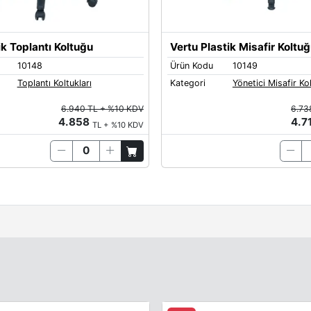
ik Toplantı Koltuğu
Vertu Plastik Misafir Koltu
10148
Ürün Kodu
10149
Toplantı Koltukları
Kategori
Yönetici Misafir Kol
6.940 TL + %10 KDV
6.73
4.858
4.7
TL + %10 KDV