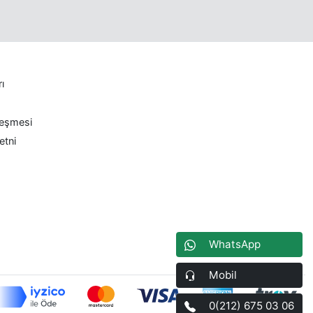
rı
leşmesi
etni
WhatsApp
Mobil
0(212) 675 03 06