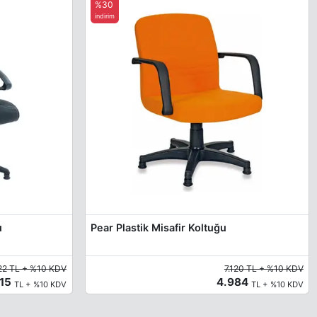
%30
indirim
u
Pear Plastik Misafir Koltuğu
22 TL + %10 KDV
7.120 TL + %10 KDV
915
4.984
TL + %10 KDV
TL + %10 KDV