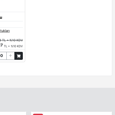
ğu
tukları
8 TL + %10 KDV
17
TL + %10 KDV