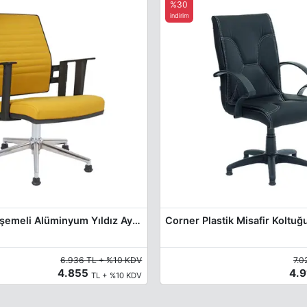
%30
indirim
Reng Deri Döşemeli Alüminyum Yıldız Ayak Misafir Koltuğu
Corner Plastik Misafir Koltuğ
6.936 TL + %10 KDV
7.0
4.855
4.
TL + %10 KDV