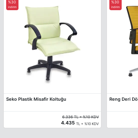
%30
%30
indirim
indirim
Seko Plastik Misafir Koltuğu
6.336 TL + %10 KDV
4.435
TL + %10 KDV