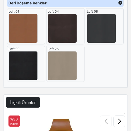
elde edilmesine imkan tanıyor.
Deri Döşeme Renkleri
Loft 01
Loft 04
Loft 08
Loft 09
Loft 25
İlişkili Ürünler
%30
indirim
i