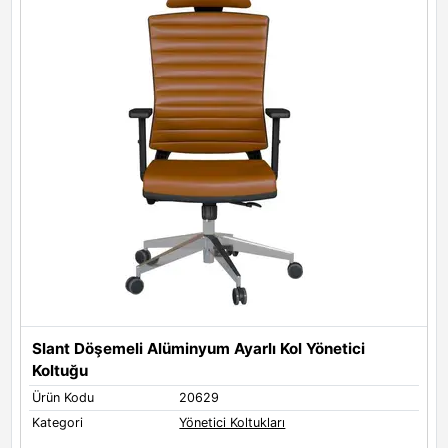
Slant Döşemeli Alüminyum Ayarlı Kol Yönetici
Koltuğu
Ürün Kodu
20629
Ü
Kategori
Yönetici Koltukları
K