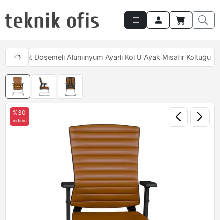
arı
Slant Döşemeli Alüminyum Ayarlı Kol U Ayak Misafir Koltuğu
%30
indirim