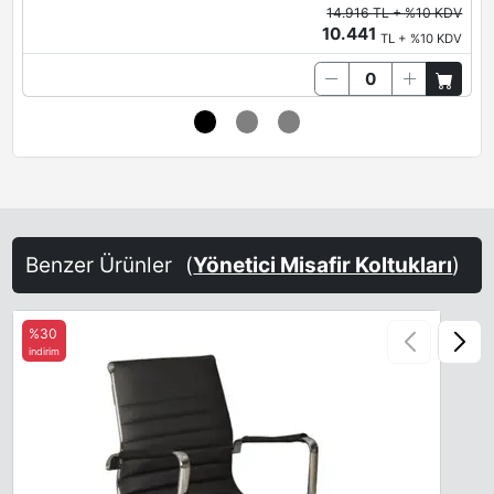
14.916 TL + %10 KDV
10.441
TL + %10 KDV
Benzer Ürünler
(
Yönetici Misafir Koltukları
)
%30
indirim