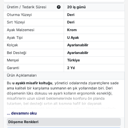
Üretim / Tedarik Süresi
20 iş günü
Oturma Yüzeyi
Deri
Sırt Yüzeyi
Deri
Ayak Malzemesi
Krom
Ayak Tipi
U Ayak
Kolçak
Ayarlanabilir
Bel Desteği
Ayarlanabilir
Menşei
Türkiye
Garanti
2 Yıl
Ürün Açıklamaları
Bu
u ayaklı misafir koltuğu
, yönetici odalarında ziyaretçilere sade
ama kaliteli bir karşılama sunmanın en şık yollarından biri. Deri
döşemenin lüks dokusu ve ayarlı kolların ergonomik esnekliği,
misafirlerin uzun süreli beklemelerinde konforu ön planda
tutarken, bel desteği sırtın alt kısmına hafif bir dayanak
oluşturarak rahatsızlık hissini minimize ediyor. Modern çizgilerin
... devamını oku
sakin duruşu, makam odasında gösterişten uzak ama kalitesini
hissettiren bir atmosfer yaratıyor. Serinin diğer parçalarıyla
Döşeme Renkleri
bütünlük sağlayan bu model, ofis düzeninde uyumlu bir görünüm