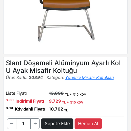
Slant Döşemeli Alüminyum Ayarlı Kol
U Ayak Misafir Koltuğu
Ürün Kodu:
20894
Kategori:
Yönetici Misafir Koltukları
Liste Fiyatı
13.898
TL + %10 KDV
% 30
İndirimli Fiyatı
9.729
TL + %10 KDV
% 10
Kdv dahil Fiyatı
10.702
TL
Sepete Ekle
Hemen Al