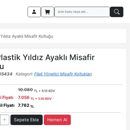
Yıldız Ayaklı Misafir Koltuğu
astik Yıldız Ayaklı Misafir
u
35434
Kategori:
Fileli Yönetici Misafir Koltukları
10.080
TL + %10 KDV
i Fiyatı
7.056
TL + %10 KDV
l Fiyatı
7.762
TL
Sepete Ekle
Hemen Al