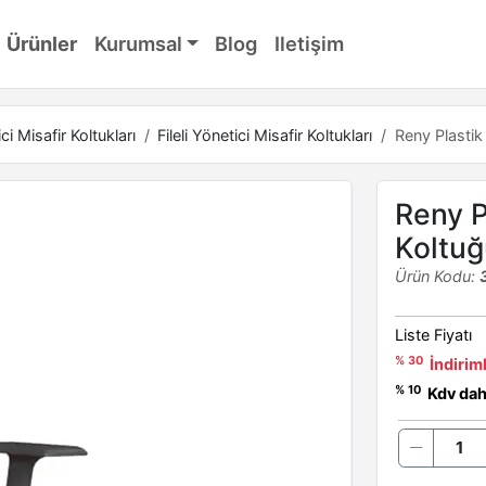
Ürünler
Kurumsal
Blog
Iletişim
ci Misafir Koltukları
Fileli Yönetici Misafir Koltukları
Reny Plastik 
Reny Pl
Koltuğ
Ürün Kodu:
Liste Fiyatı
% 30
İndiriml
% 10
Kdv dahi