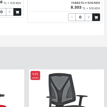
06
11.862 TL + %10 KDV
TL + %10 KDV
8.303
TL + %10 KDV
%30
indirim