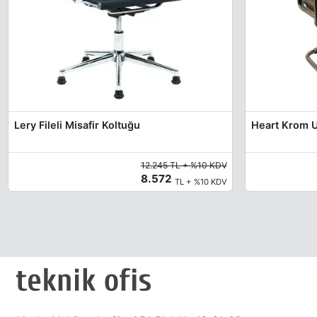
Lery Fileli Misafir Koltuğu
Heart Krom U
12.245 TL + %10 KDV
8.572
TL + %10 KDV