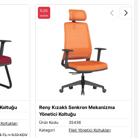
%30
indirim
 Koltuğu
Reny Kızaklı Senkron Mekanizma
Yönetici Koltuğu
Ürün Kodu
35436
 Koltukları
Kategori
Fileli Yönetici Koltukları
4 TL + %10 KDV