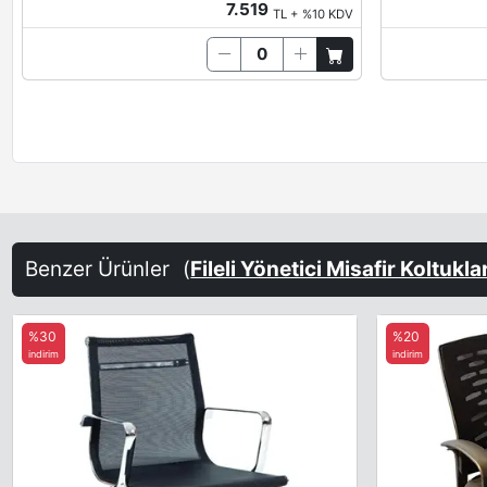
7.519
TL + %10 KDV
Benzer Ürünler
(
Fileli Yönetici Misafir Koltukla
%30
%20
indirim
indirim