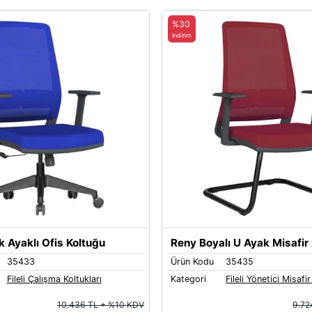
%30
indirim
k Ayaklı Ofis Koltuğu
Reny Boyalı U Ayak Misafir
35433
Ürün Kodu
35435
Fileli Çalışma Koltukları
Kategori
Fileli Yönetici Misafir
10.436 TL + %10 KDV
9.72