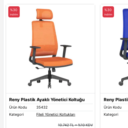
%30
%30
indirim
indirim
Reny Plastik Ayaklı Yönetici Koltuğu
Reny Plasti
Ürün Kodu
35432
Ürün Kodu
Kategori
Fileli Yönetici Koltukları
Kategori
10.742 TL + %10 KDV