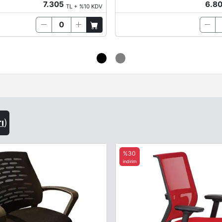
7.305
6.8
TL + %10 KDV
rı
)
%30
indirim