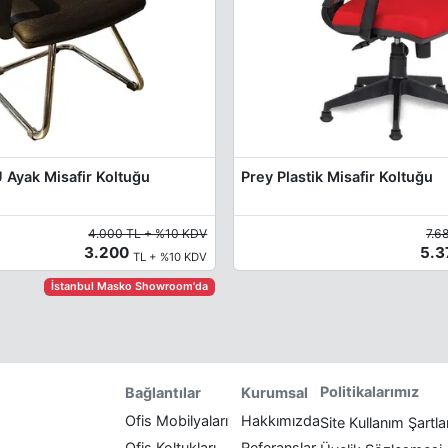
 Ayak Misafir Koltuğu
Prey Plastik Misafir Koltuğu
4.000 TL + %10 KDV
7.6
3.200
5.
TL + %10 KDV
İstanbul Masko Showroom'da
Politikalarımız
Bağlantılar
Kurumsal
Ofis Mobilyaları
Hakkımızda
Site Kullanım Şartla
Ofis Koltukları
Referanslar