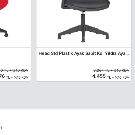
Head Std Plastik Ayak Sabit Kol Yıldız Ayak Misafir Koltuğu
80 TL + %10 KDV
6.364 TL + %10 KDV
376
4.455
TL + %10 KDV
TL + %10 KDV
rı