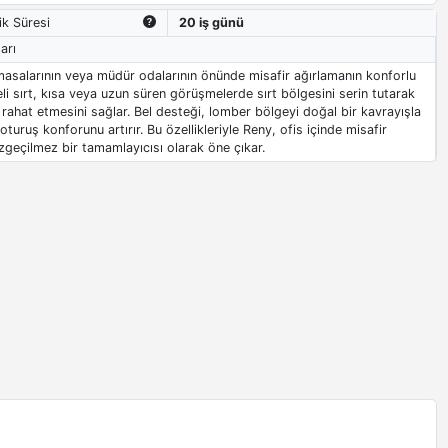
ik Süresi
20 iş günü
arı
masalarının veya müdür odalarının önünde misafir ağırlamanın konforlu
leli sırt, kısa veya uzun süren görüşmelerde sırt bölgesini serin tutarak
n rahat etmesini sağlar. Bel desteği, lomber bölgeyi doğal bir kavrayışla
turuş konforunu artırır. Bu özellikleriyle Reny, ofis içinde misafir
zgeçilmez bir tamamlayıcısı olarak öne çıkar.