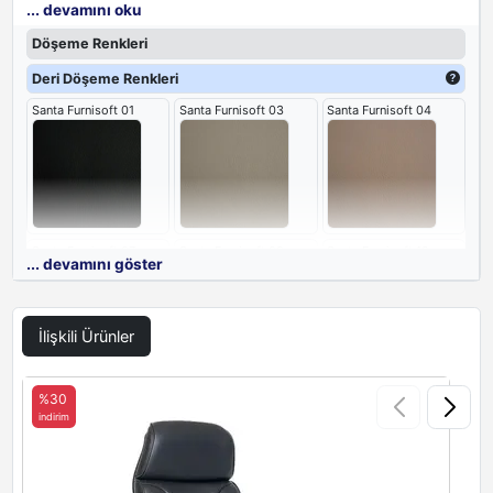
... devamını oku
kurumsal itibarınızı güçlendirir ve profesyonel bir atmosfer yaratır.
Döşeme Renkleri
Deri Döşeme Renkleri
Santa Furnisoft 01
Santa Furnisoft 03
Santa Furnisoft 04
Santa Furnisoft 07
Santa Furnisoft 09
Santa Furnisoft 12
... devamını göster
İlişkili Ürünler
Santa Furnisoft 16
Santa Furnisoft 17
%30
indirim
i