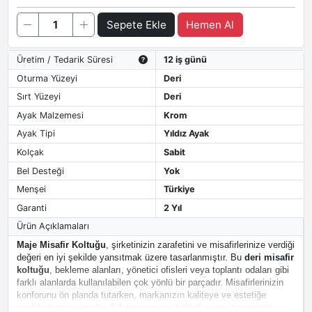
Sepete Ekle
Hemen Al
Üretim / Tedarik Süresi
12 iş günü
Oturma Yüzeyi
Deri
Sırt Yüzeyi
Deri
Ayak Malzemesi
Krom
Ayak Tipi
Yıldız Ayak
Kolçak
Sabit
Bel Desteği
Yok
Menşei
Türkiye
Garanti
2 Yıl
Ürün Açıklamaları
Maje Misafir Koltuğu
, şirketinizin zarafetini ve misafirlerinize verdiği
değeri en iyi şekilde yansıtmak üzere tasarlanmıştır. Bu
deri misafir
koltuğu
, bekleme alanları, yönetici ofisleri veya toplantı odaları gibi
farklı alanlarda kullanılabilen çok yönlü bir parçadır. Misafirlerinizin
konforunu ön planda tutarken, markanızın kaliteye ve estetiğe
verdiği önemi vurgular. Şık tasarımı ve kaliteli yapısı sayesinde