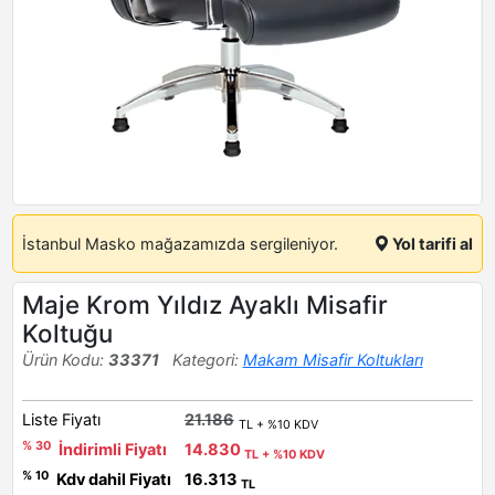
İstanbul Masko mağazamızda sergileniyor.
Yol tarifi al
Maje Krom Yıldız Ayaklı Misafir
Koltuğu
Ürün Kodu:
33371
Kategori:
Makam Misafir Koltukları
Liste Fiyatı
21.186
TL + %10 KDV
% 30
İndirimli Fiyatı
14.830
TL + %10 KDV
% 10
Kdv dahil Fiyatı
16.313
TL