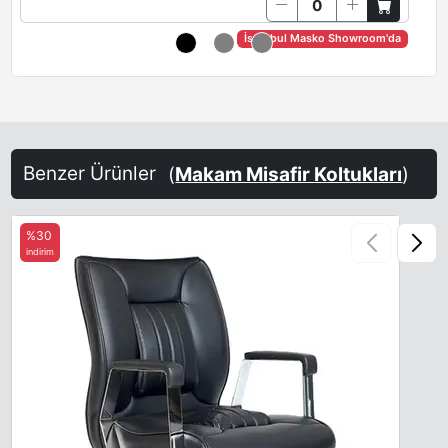
İstanbul Masko Showroom'da
Benzer Ürünler
(
Makam Misafir Koltukları
)
%30
indirim