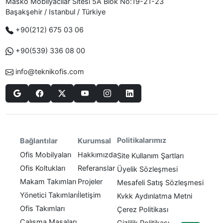
Masko Mobilyacılar Sitesi 5A Blok No:19-21-23
Başakşehir / Istanbul / Türkiye
+90(212) 675 03 06
+90(539) 336 08 00
info@teknikofis.com
Politikalarımız
Bağlantılar
Kurumsal
Ofis Mobilyaları
Hakkımızda
Site Kullanım Şartları
Ofis Koltukları
Referanslar
Üyelik Sözleşmesi
Makam Takımları
Projeler
Mesafeli Satış Sözleşmesi
Yönetici Takımları
İletişim
Kvkk Aydınlatma Metni
Ofis Takımları
Çerez Politikası
Çalışma Masaları
Gizlilik Politikası