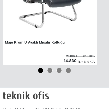
Maje Krom U Ayaklı Misafir Koltuğu
21.186 TL + %10 KDV
14.830
TL + %10 KDV