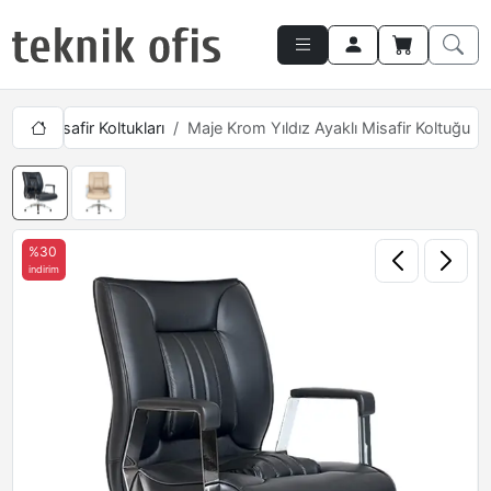
akam Misafir Koltukları
Maje Krom Yıldız Ayaklı Misafir Koltuğu
%30
indirim