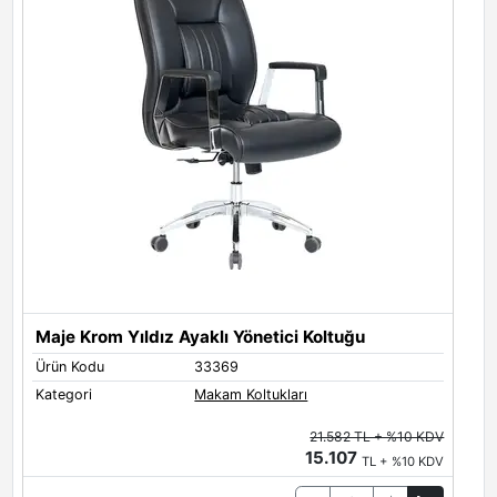
Maje Krom Yıldız Ayaklı Yönetici Koltuğu
Ürün Kodu
33369
Ü
Kategori
Makam Koltukları
K
21.582 TL + %10 KDV
15.107
TL + %10 KDV