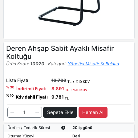
Deren Ahşap Sabit Ayaklı Misafir
Koltuğu
Ürün Kodu:
10020
Kategori:
Yönetici Misafir Koltukları
Liste Fiyatı
12.702
TL + %10 KDV
% 30
İndirimli Fiyatı
8.891
TL + %10 KDV
% 10
Kdv dahil Fiyatı
9.781
TL
Sepete Ekle
Hemen Al
Üretim / Tedarik Süresi
20 iş günü
Oturma Yüzeyi
Deri