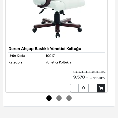
Deren Ahşap Başlıklı Yönetici Koltuğu
Ürün Kodu
10017
Ü
Kategori
Yönetici Koltukları
K
13.671 TL + %10 KDV
9.570
TL + %10 KDV