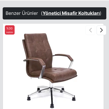
Benzer Ürünler
(
Yönetici Misafir Koltukları
)
%30
indirim