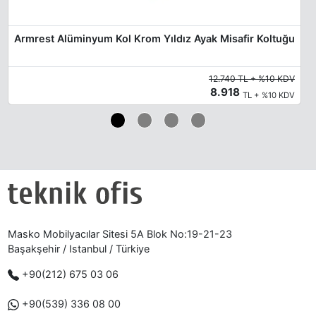
Armrest Alüminyum Kol Krom Yıldız Ayak Misafir Koltuğu
12.740 TL + %10 KDV
8.918
TL + %10 KDV
Masko Mobilyacılar Sitesi 5A Blok No:19-21-23
Başakşehir / Istanbul / Türkiye
+90(212) 675 03 06
+90(539) 336 08 00