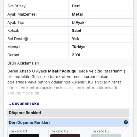
Sırt Yüzeyi
Deri
Ayak Malzemesi
Metal
Ayak Tipi
U Ayak
Kolçak
Sabit
Bel Desteği
Yok
Menşei
Türkiye
Garanti
2 Yıl
Ürün Açıklamaları
Deren Ahşap U Ayaklı
Misafir Koltuğu
, sade ve ciddi tasarlanmış
bir modeldir. Genellikle bürokrat ve resmi kurum makam
odalarında veya patron odalarında kullanılır. Kullanıcıların rahat
etmesi ve konforu açısından kullanışlı ve konforlu bir misafir
koltuğu modelidir.
... devamını oku
U ayaklı misafir koltuklarında kullanılan metal aksam ve diğer
ekipmanlar koltuğun sağlamlığını arttırmakla beraber estetik
Döşeme Renkleri
anlamda görünüşünü güzelleştirir. Sırt kısmında dikişle ayrılmış ek
bölge, belden destek sağlar. Oturma fontu farklı vücut ölçülerine
Deri Döşeme Renkleri
uygun olması için geniş ve konforlu olarak tasarlanmıştır.
Toskano 01
Toskano 02
Toskano 03
Kolçakları ahşap ve oval şekillidir. Ayakları metal boyalı ve U