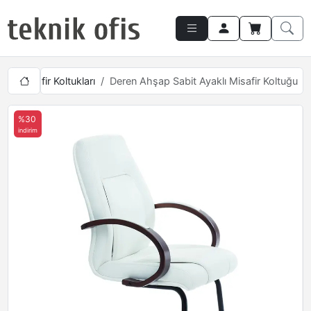
tici Misafir Koltukları
Deren Ahşap Sabit Ayaklı Misafir Koltuğu
%30
indirim