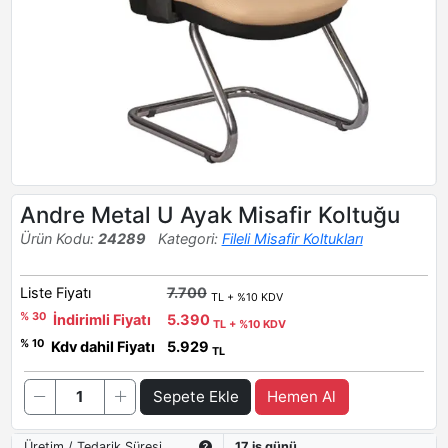
Andre Metal U Ayak Misafir Koltuğu
Ürün Kodu:
24289
Kategori:
Fileli Misafir Koltukları
Liste Fiyatı
7.700
TL + %10 KDV
% 30
İndirimli Fiyatı
5.390
TL + %10 KDV
% 10
Kdv dahil Fiyatı
5.929
TL
Sepete Ekle
Hemen Al
Üretim / Tedarik Süresi
17 iş günü