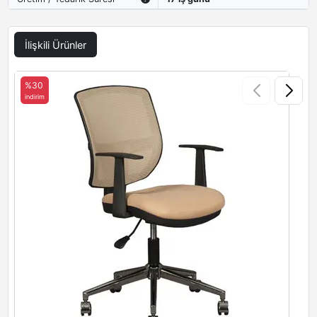
İlişkili Ürünler
%30
indirim
i