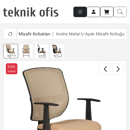
rı
Fileli Misafir Koltukları
Andre Metal U Ayak Misafir Koltuğu
%30
indirim