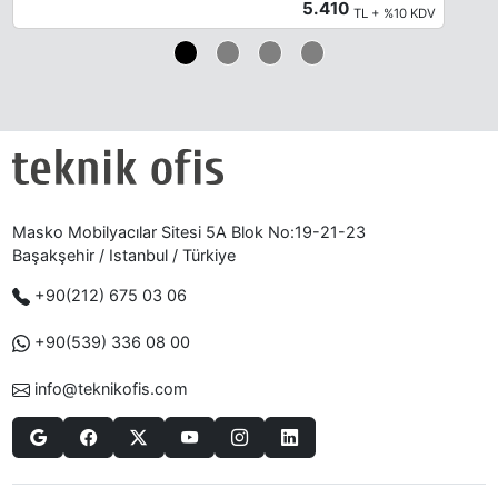
5.410
TL + %10 KDV
Masko Mobilyacılar Sitesi 5A Blok No:19-21-23
Başakşehir / Istanbul / Türkiye
+90(212) 675 03 06
+90(539) 336 08 00
info@teknikofis.com