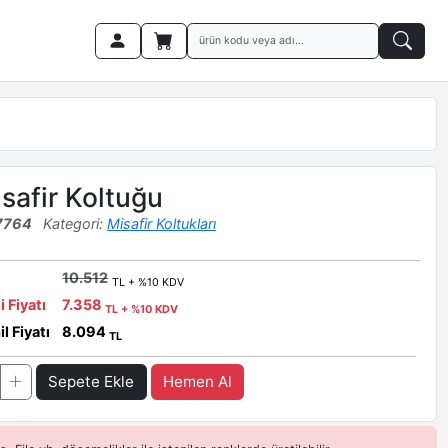
isafir Koltuğu
7764
Kategori:
Misafir Koltukları
10.512
TL + %10 KDV
i Fiyatı
7.358
TL + %10 KDV
l Fiyatı
8.094
TL
Sepete Ekle
Hemen Al