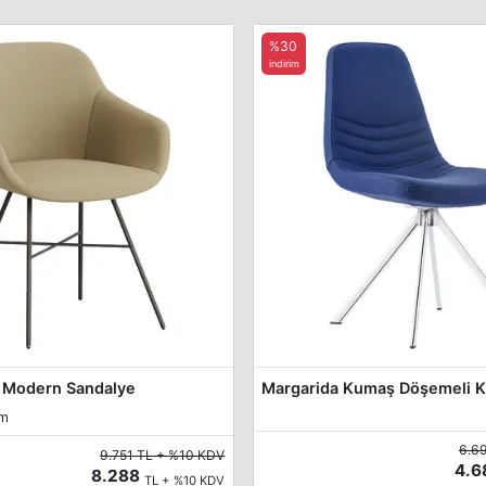
%30
indirim
ı Modern Sandalye
cm
6.6
9.751 TL + %10 KDV
4.
8.288
TL + %10 KDV