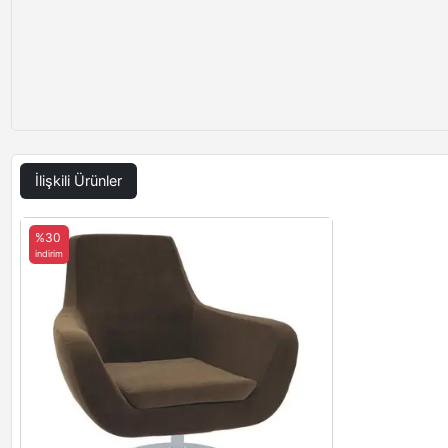
İlişkili Ürünler
%30
indirim