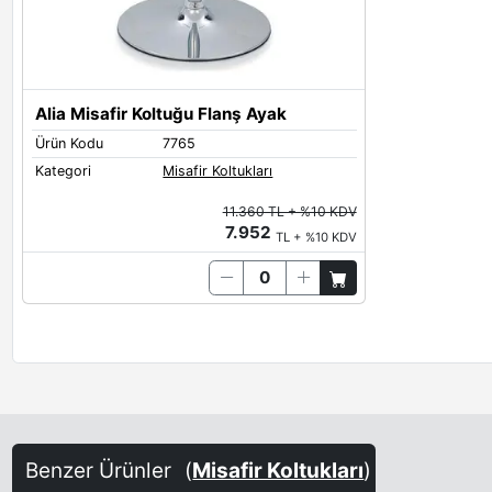
Alia Misafir Koltuğu Flanş Ayak
Ürün Kodu
7765
Kategori
Misafir Koltukları
11.360 TL + %10 KDV
7.952
TL + %10 KDV
Benzer Ürünler
(
Misafir Koltukları
)