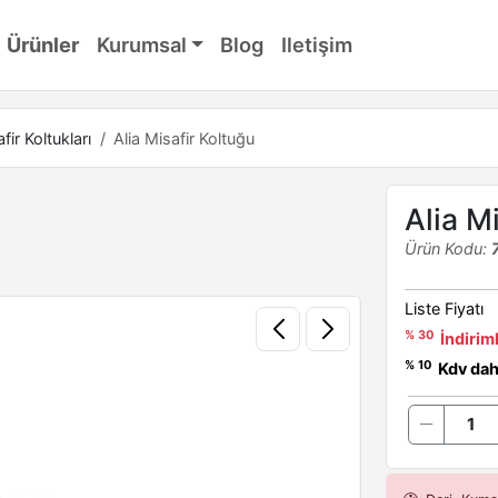
Ürünler
Kurumsal
Blog
Iletişim
fir Koltukları
Alia Misafir Koltuğu
Alia M
Ürün Kodu:
Liste Fiyatı
% 30
İndiriml
% 10
Kdv dahi