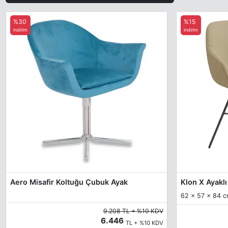
%30
%15
indirim
indirim
Aero Misafir Koltuğu Çubuk Ayak
Klon X Ayakl
62 x 57 x 84 
9.208 TL + %10 KDV
6.446
TL + %10 KDV