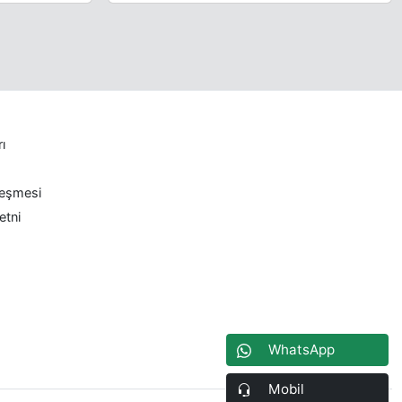
rı
leşmesi
etni
WhatsApp
Mobil