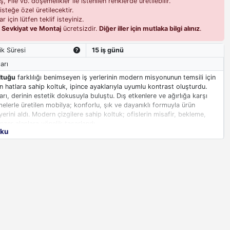
 File vb. döşemelikler ile istenilen renklerde üretilebilir.
isteğe özel üretilecektir.
r için lütfen teklif isteyiniz.
i
Sevkiyat ve Montaj
ücretsizdir.
Diğer iller için mutlaka bilgi alınız
.
ik Süresi
15 iş günü
arı
ltuğu
farklılığı benimseyen iş yerlerinin modern misyonunun temsili için
ın hatlara sahip koltuk, ipince ayaklarıyla uyumlu kontrast oluşturdu.
arı, derinin estetik dokusuyla buluştu. Dış etkenlere ve ağırlığa karşı
lerle üretilen mobilya; konforlu, şık ve dayanıklı formuyla ürün
rini aldı. Modern çizgilere sahip koltuk; ofislerin misafir, bekleme,
nzer alanlara yönelik tasarlandı.
oku
tukları
; ince çubuk ayaklarıyla, markanın modern kimliğini destekler.
an krom malzeme, aksamların ağırlığa karşı dayanıklılığını artırır.
 çizilmeye, aşınmaya karşı direnç gösterir. Ayaklarının iki köşesinde de
liamit ayak ucu bulunur. Dört adet ayak ucu sayesinde, zemin parkede
ünde yüksek yoğunluk değerini barındıran poliüretan sünger bulunur.
alıpla şekillendirilir.
ma sahip Alia
ofis koltuğu
; deri, suni deri, kumaş döşeme seçenekleri
oku tercihi barındırır. İsteğe bağlı faça veya spor dikişli olarak
nın ondan fazla renk alternatifi bulunur. Ürün, 24 ay, firma
ğerlendirilir.