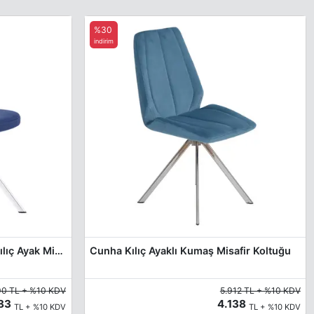
%30
indirim
Margarida Kumaş Döşemeli Kılıç Ayak Misafir Koltuğu
Cunha Kılıç Ayaklı Kumaş Misafir Koltuğu
90 TL + %10 KDV
5.912 TL + %10 KDV
683
4.138
TL + %10 KDV
TL + %10 KDV