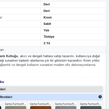
Deri
Deri
si
Krom
Sabit
Yok
Türkiye
2 Yıl
arı
antı Koltuğu
, akıcı ve dengeli hatlara sahip tasarımı, kullanıcıya doğal
eği sunarken toplantı alanlarına şık bir görünüm kazandırır. Krom yıldız
ağlamlık ve dengeli kullanım sunarken modern ofis dekorasyonlarına
me yapısı ile uzun ömürlü kullanım sunan Tole toplantı koltuğu, toplantı
oku
şma alanları için hem estetik hem de fonksiyonel bir tercihtir.
leri
Renkleri
isoft 01
Santa Furnisoft 03
Santa Furnisoft 09
Santa Furnisoft 12
Santa Furnisoft 16