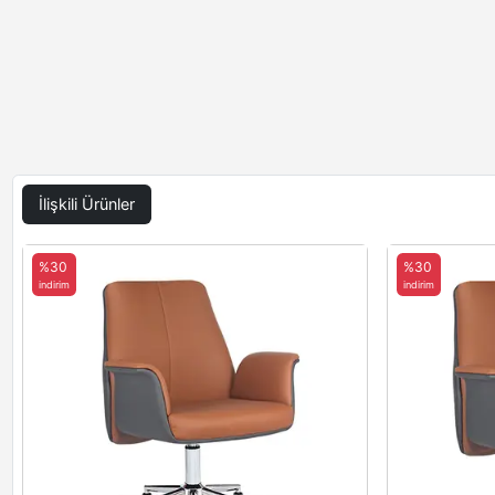
İlişkili Ürünler
%30
%30
indirim
indirim