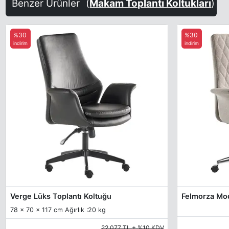
Benzer Ürünler
(
Makam Toplantı Koltukları
)
%30
%30
indirim
indirim
Verge Lüks Toplantı Koltuğu
Felmorza Mod
78 x 70 x 117 cm Ağırlık :20 kg
22.077 TL + %10 KDV