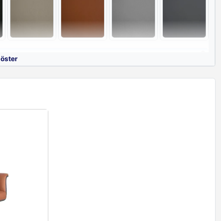
eme Renkleri
göster
t 01 Ve 09
Santa Furnisoft 01 Ve 16
Santa Furnisoft 03 Ve 08