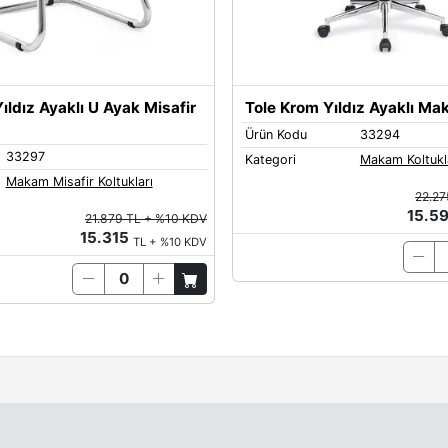
ıldız Ayaklı U Ayak Misafir
Tole Krom Yıldız Ayaklı Ma
Ürün Kodu
33294
33297
Kategori
Makam Koltukl
Makam Misafir Koltukları
22.27
15.5
21.879 TL + %10 KDV
15.315
TL + %10 KDV