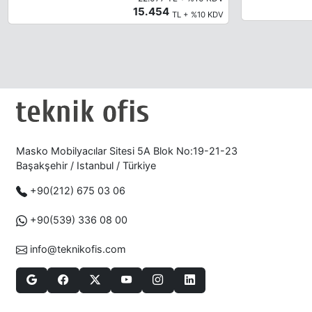
15.454
TL + %10 KDV
Masko Mobilyacılar Sitesi 5A Blok No:19-21-23
Başakşehir / Istanbul / Türkiye
+90(212) 675 03 06
+90(539) 336 08 00
info@teknikofis.com