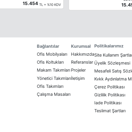
15.454
15.
TL + %10 KDV
Politikalarımız
Bağlantılar
Kurumsal
Ofis Mobilyaları
Hakkımızda
Site Kullanım Şartla
Ofis Koltukları
Referanslar
Üyelik Sözleşmesi
Makam Takımları
Projeler
Mesafeli Satış Söz
Yönetici Takımları
İletişim
Kvkk Aydınlatma M
Ofis Takımları
Çerez Politikası
Çalışma Masaları
Gizlilik Politikası
Iade Politikası
Teslimat Şartları