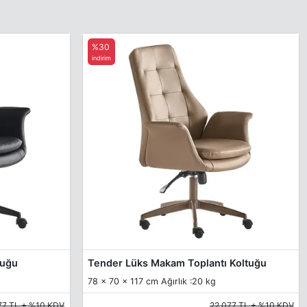
%30
indirim
tuğu
Tender Lüks Makam Toplantı Koltuğu
78 x 70 x 117 cm Ağırlık :20 kg
77 TL + %10 KDV
22.077 TL + %10 KDV