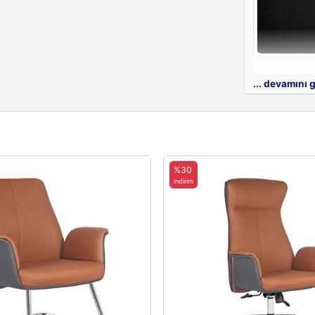
Çift Deri Döş
... devamını 
Santa Furnisof
%30
indirim