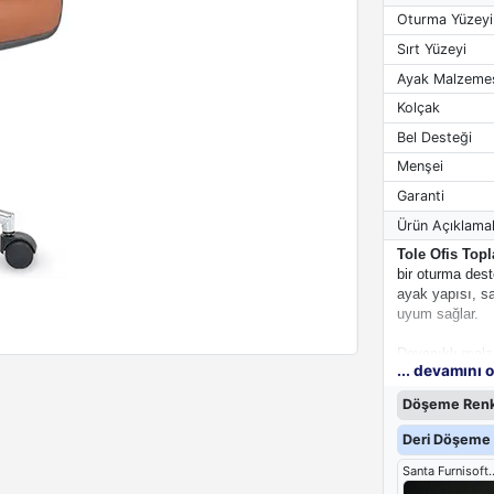
Oturma Yüzeyi
Sırt Yüzeyi
Ayak Malzeme
Kolçak
Bel Desteği
Menşei
Garanti
Ürün Açıklamal
Tole Ofis Topl
bir oturma dest
ayak yapısı, s
uyum sağlar.
Dayanıklı malze
... devamını 
odaları ve çalı
Döşeme Renk
Deri Döşeme 
Santa Furn