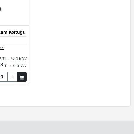
kam Koltuğu
arı
5 TL + %10 KDV
93
TL + %10 KDV