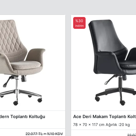
%30
indirim
ern Toplantı Koltuğu
Ace Deri Makam Toplantı Kol
78 x 70 x 117 cm Ağırlık :20 kg
22.077 TL + %10 KDV
22.0