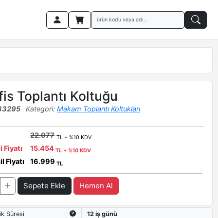
fis Toplantı Koltuğu
33295
Kategori:
Makam Toplantı Koltukları
22.077
TL + %10 KDV
i Fiyatı
15.454
TL + %10 KDV
l Fiyatı
16.999
TL
Sepete Ekle
Hemen Al
ik Süresi
12 iş günü