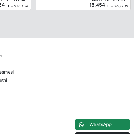
454
15.454
TL + %10 KDV
TL + %10 KDV
rı
leşmesi
etni
WhatsApp