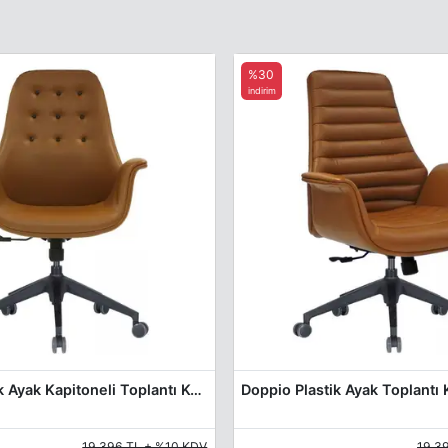
%30
indirim
Switch Plastik Ayak Kapitoneli Toplantı Koltuğu
Doppio Plastik Ayak Toplantı 
19.396 TL + %10 KDV
19.3