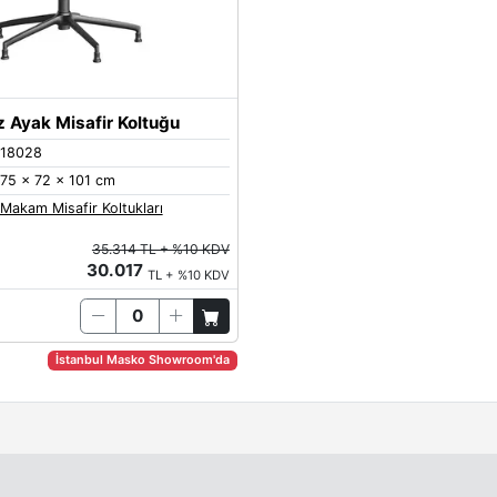
Sand-Yellow
z Ayak Misafir Koltuğu
18028
75 x 72 x 101 cm
Makam Misafir Koltukları
35.314 TL + %10 KDV
30.017
TL + %10 KDV
İstanbul Masko Showroom'da