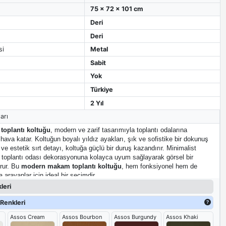
75 x 72 x 101 cm
Deri
Deri
si
Metal
Sabit
Yok
Türkiye
2 Yıl
arı
oplantı koltuğu
, modern ve zarif tasarımıyla toplantı odalarına
 hava katar. Koltuğun boyalı yıldız ayakları, şık ve sofistike bir dokunuş
ve estetik sırt detayı, koltuğa güçlü bir duruş kazandırır. Minimalist
t toplantı odası dekorasyonuna kolayca uyum sağlayarak görsel bir
urur. Bu
modern makam toplantı koltuğu
, hem fonksiyonel hem de
a arayanlar için ideal bir seçimdir.
leri
Renkleri
Assos Cream
Assos Bourbon
Assos Burgundy
Assos Khaki