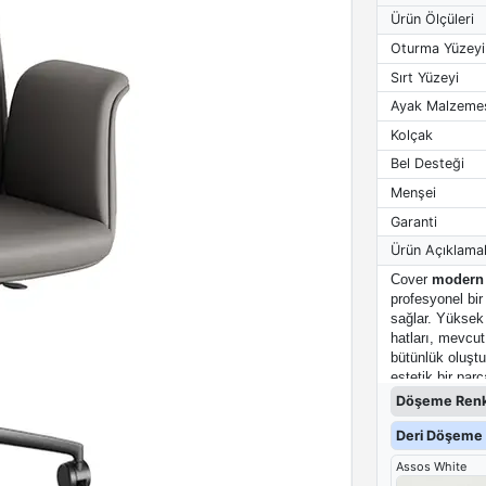
Ürün Ölçüleri
Oturma Yüzeyi
Sırt Yüzeyi
Ayak Malzeme
Kolçak
Bel Desteği
Menşei
Garanti
Ürün Açıklamal
Cover
modern t
profesyonel bir
sağlar. Yüksek 
hatları, mevcu
bütünlük oluşt
estetik bir parç
Döşeme Renk
Deri Döşeme 
Assos White