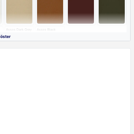
Assos Dark Grey
Assos Black
göster
i
nkleri
White
Grey
Antrasit
Limestone
Oxide
Brown Red
Salmon Orange
Terra Brown