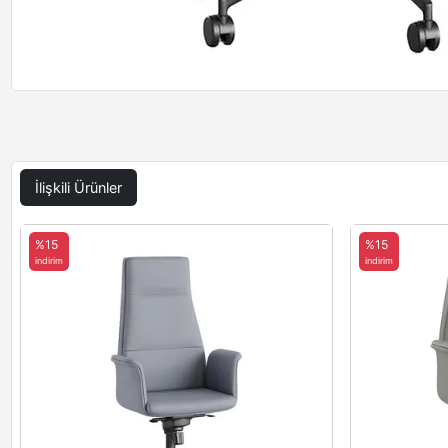
İlişkili Ürünler
%15
%15
indirim
indirim