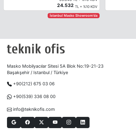
24.532
TL + %10 KDV
İstanbul Masko Showroom'da
Masko Mobilyacılar Sitesi 5A Blok No:19-21-23
Başakşehir / Istanbul / Türkiye
+90(212) 675 03 06
+90(539) 336 08 00
info@teknikofis.com