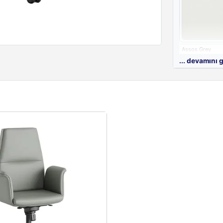
Assos Grey
... devamını 
Metal Renkler
Metal Ayak Re
Black
Quartz