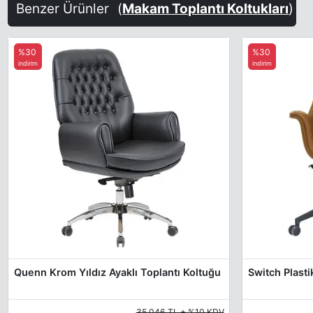
Benzer Ürünler
(
Makam Toplantı Koltukları
)
%30
%30
indirim
indirim
Quenn Krom Yıldız Ayaklı Toplantı Koltuğu
35.046 TL + %10 KDV