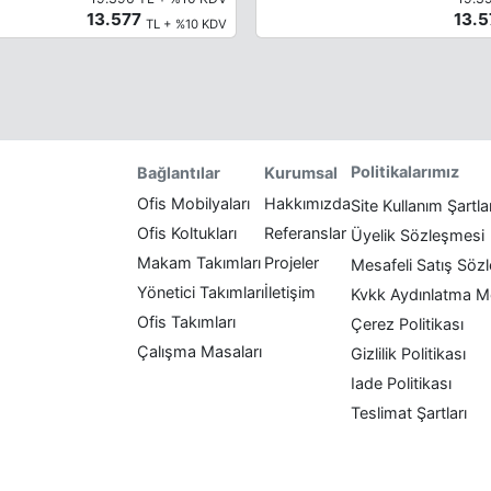
13.577
13.
TL + %10 KDV
Politikalarımız
Bağlantılar
Kurumsal
Ofis Mobilyaları
Hakkımızda
Site Kullanım Şartla
Ofis Koltukları
Referanslar
Üyelik Sözleşmesi
Makam Takımları
Projeler
Mesafeli Satış Söz
Yönetici Takımları
İletişim
Kvkk Aydınlatma M
Ofis Takımları
Çerez Politikası
Çalışma Masaları
Gizlilik Politikası
Iade Politikası
Teslimat Şartları