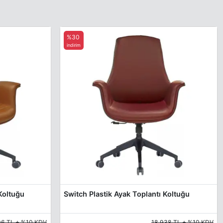
%30
indirim
Koltuğu
Switch Plastik Ayak Toplantı Koltuğu
96 TL + %10 KDV
18.938 TL + %10 KDV