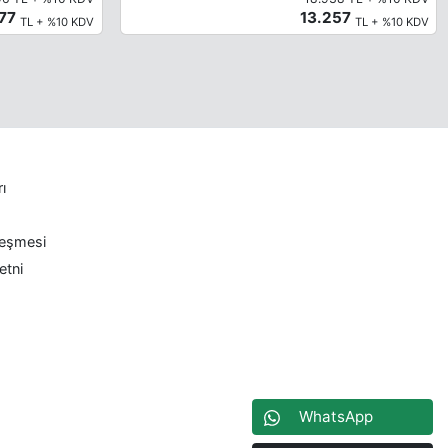
577
13.257
TL + %10 KDV
TL + %10 KDV
rı
leşmesi
etni
WhatsApp