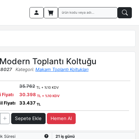
Modern Toplantı Koltuğu
18027
Kategori:
Makam Toplantı Koltukları
35.762
TL + %10 KDV
i Fiyatı
30.398
TL + %10 KDV
l Fiyatı
33.437
TL
Sepete Ekle
Hemen Al
ik Süresi
21 iş günü