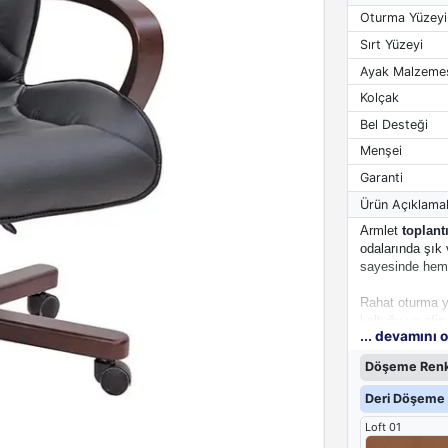
Oturma Yüzeyi
Sırt Yüzeyi
Ayak Malzeme
Kolçak
Bel Desteği
Menşei
Garanti
Ürün Açıklamal
Armlet
toplant
odalarında şık 
sayesinde hem d
Rahat oturma y
koltuğu ve ofis
... devamını 
sayesinde yoğu
Döşeme Renk
Deri Döşeme 
Loft 01