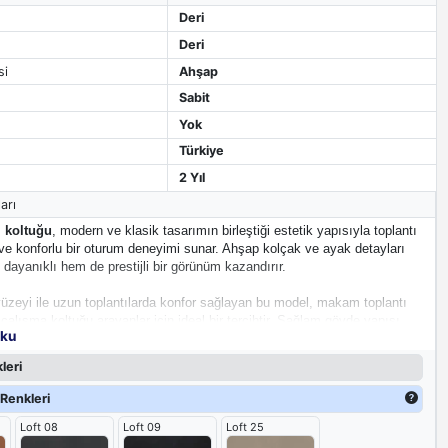
Deri
Deri
si
Ahşap
Sabit
Yok
Türkiye
2 Yıl
arı
ı koltuğu
, modern ve klasik tasarımın birleştiği estetik yapısıyla toplantı
ve konforlu bir oturum deneyimi sunar. Ahşap kolçak ve ayak detayları
ayanıklı hem de prestijli bir görünüm kazandırır.
üzeyi ile uzun toplantılarda konfor sağlayan bu model, makam toplantı
 çalışma koltuğu arayanlar için ideal bir tercihtir. Sağlam gövde yapısı
oku
n kullanıma uygundur.
leri
Renkleri
Loft 08
Loft 09
Loft 25