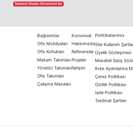
İstanbul Masko Showroom'da
Politikalarımız
Bağlantılar
Kurumsal
Ofis Mobilyaları
Hakkımızda
Site Kullanım Şartla
Ofis Koltukları
Referanslar
Üyelik Sözleşmesi
Makam Takımları
Projeler
Mesafeli Satış Söz
Yönetici Takımları
İletişim
Kvkk Aydınlatma M
Ofis Takımları
Çerez Politikası
Çalışma Masaları
Gizlilik Politikası
Iade Politikası
Teslimat Şartları