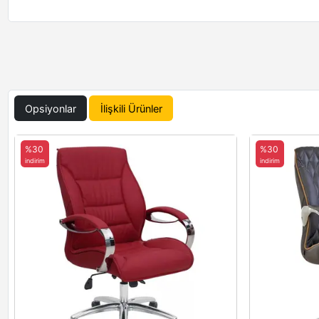
Opsiyonlar
İlişkili Ürünler
%30
%30
indirim
indirim