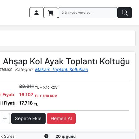
 Ahşap Kol Ayak Toplantı Koltuğu
21652
Kategori:
Makam Toplantı Koltukları
23.011
TL + %10 KDV
i Fiyatı
16.107
TL + %10 KDV
l Fiyatı
17.718
TL
Sepete Ekle
Hemen Al
ik Süresi
20 iş günü