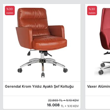
%30
%30
indirim
indirim
Gerendal Krom Yıldız Ayaklı Şef Koltuğu
Vaxer Alümin
22.869 TL + %10 KDV
16.008
TL + %10 KDV