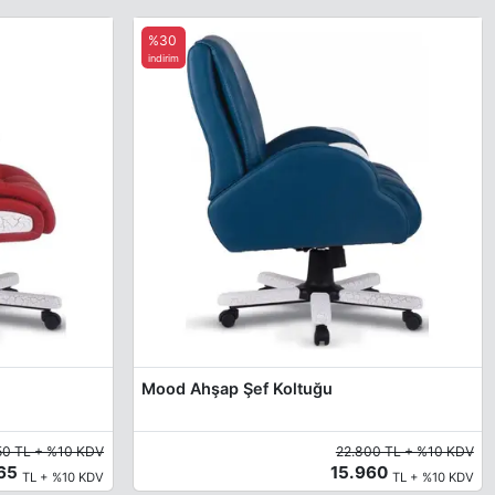
%30
indirim
Mood Ahşap Şef Koltuğu
50 TL + %10 KDV
22.800 TL + %10 KDV
065
15.960
TL + %10 KDV
TL + %10 KDV