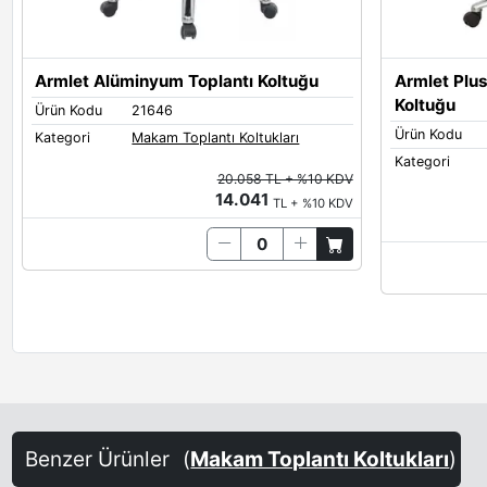
Armlet Alüminyum Toplantı Koltuğu
Armlet Plus
Koltuğu
Ürün Kodu
21646
Ürün Kodu
Kategori
Makam Toplantı Koltukları
Kategori
20.058 TL + %10 KDV
14.041
TL + %10 KDV
Benzer Ürünler
(
Makam Toplantı Koltukları
)