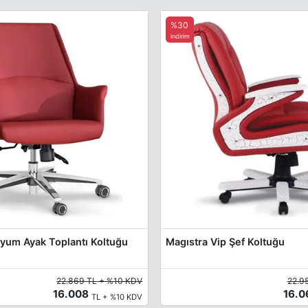
%30
indirim
yum Ayak Toplantı Koltuğu
Magıstra Vip Şef Koltuğu
22.869 TL + %10 KDV
22.9
16.008
16.
TL + %10 KDV