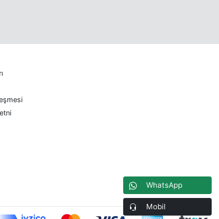
rı
leşmesi
etni
WhatsApp
Mobil