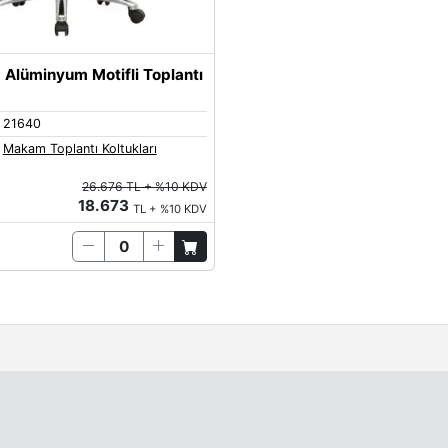
 Alüminyum Motifli Toplantı
21640
Makam Toplantı Koltukları
26.676 TL + %10 KDV
18.673
TL + %10 KDV