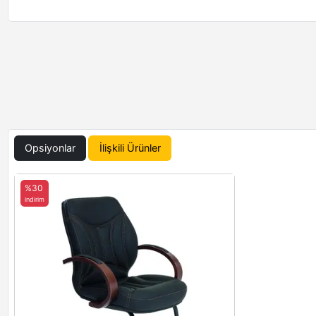
Opsiyonlar
İlişkili Ürünler
%30
indirim