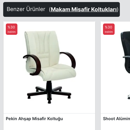
Benzer Ürünler
(
Makam Misafir Koltukları
)
%30
%30
indirim
indirim
Pekin Ahşap Misafir Koltuğu
Shoot Alümin