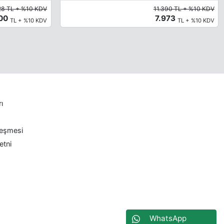
28 TL + %10 KDV
11.390 TL + %10 KDV
000
7.973
TL + %10 KDV
TL + %10 KDV
rı
leşmesi
etni
WhatsApp