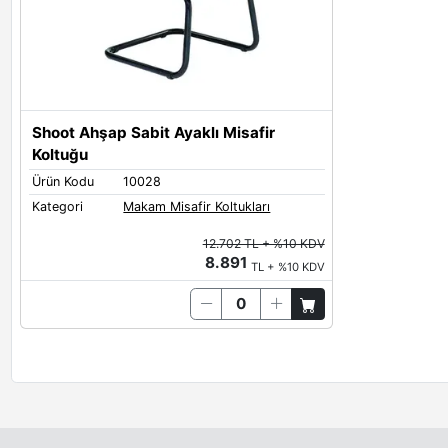
Shoot Ahşap Sabit Ayaklı Misafir
Koltuğu
Ürün Kodu
10028
Kategori
Makam Misafir Koltukları
12.702 TL + %10 KDV
8.891
TL + %10 KDV