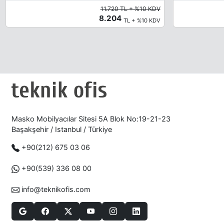
11.720 TL + %10 KDV
8.204
TL + %10 KDV
Masko Mobilyacılar Sitesi 5A Blok No:19-21-23
Başakşehir / Istanbul / Türkiye
+90(212) 675 03 06
+90(539) 336 08 00
info@teknikofis.com