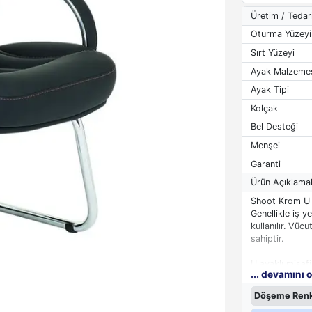
Üretim / Tedar
Oturma Yüzeyi
Sırt Yüzeyi
Ayak Malzeme
Ayak Tipi
Kolçak
Bel Desteği
Menşei
Garanti
Ürün Açıklamal
Shoot Krom U
Genellikle iş y
kullanılır. Vü
sahiptir.
U ayaklı misafi
... devamını 
edilmiştir. Ağı
korur. Yapısınd
Döşeme Renk
edilir. Sırt kı