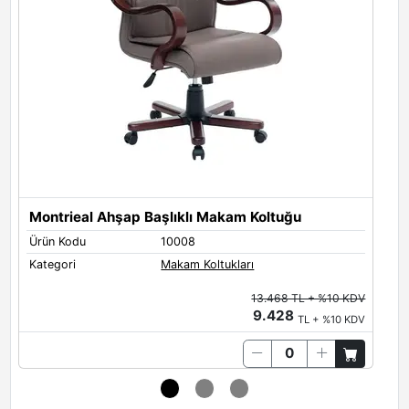
Montrieal Ahşap Başlıklı Makam Koltuğu
Ürün Kodu
10008
Ü
Kategori
Makam Koltukları
K
13.468 TL + %10 KDV
9.428
TL + %10 KDV