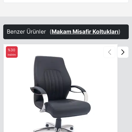
Benzer Ürünler
(
Makam Misafir Koltukları
)
%30
indirim