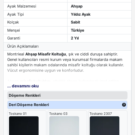
Ayak Malzemesi
Ahşap
Ayak Tipi
Yıldız Ayak
Kolçak
Sabit
Menşei
Türkiye
Garanti
2 Yıl
Ürün Açıklamaları
Montrieal
Ahşap Misafir Koltuğu
, şık ve ciddi duruşa sahiptir.
Genel kullanıcıları resmi kurum veya kurumsal firmalarda makam
sahibi kişilerin makam odalarında misafir koltuğu olarak kullanılır.
Vücut ergonomisine uygun ve konforludur.
Ahşap
misafir koltukları
, ağırlıklı ahşap kullanılarak imal edilen
... devamını oku
sağlam ve dayanıklı bir üründür. Misafir koltuğunu sırt yapısını
destekleyen bel desteklidir. Kolçakları ve ayakları ahşap ağırlıklıdır.
Döşeme Renkleri
İçeriğinde poliüretan dökme sünger kullanılarak ve üzeri suni deri
veya kadife kumaş ile kaplanır. Oturma yeri rahat ve geniştir.
Deri Döşeme Renkleri
Ahşap yıldız ayaklı ve uçlarında pingo ayak kullanılır. Pingo metal
Toskano 01
Toskano 03
Toskano 2307
aksam üzerinin sert plastik ile kaplanması ile imal edilir. Koltuğun
yerinde sabit durmasını sağlar.
Montrieal Ahşap
Misafir Koltuğu
, bir takım ürünüdür. Takımda