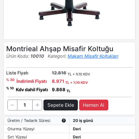
Montrieal Ahşap Misafir Koltuğu
Ürün Kodu:
10010
Kategori:
Makam Misafir Koltukları
Liste Fiyatı
12.816
TL + %10 KDV
% 30
İndirimli Fiyatı
8.971
TL + %10 KDV
% 10
Kdv dahil Fiyatı
9.868
TL
Sepete Ekle
Hemen Al
Üretim / Tedarik Süresi
20 iş günü
Oturma Yüzeyi
Deri
Sırt Yüzeyi
Deri