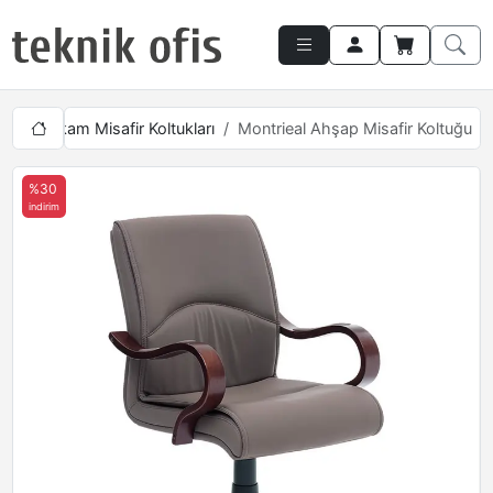
rı
Makam Misafir Koltukları
Montrieal Ahşap Misafir Koltuğu
%30
indirim