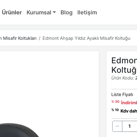
Ürünler
Kurumsal
Blog
Iletişim
Misafir Koltukları
Edmont Ahşap Yıldız Ayaklı Misafir Koltuğu
Edmont
Koltuğ
Ürün Kodu:
Liste Fiyatı
% 30
İndiriml
% 10
Kdv dahi