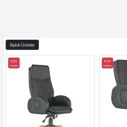
İlişkili Ürünler
%30
%30
indirim
indirim