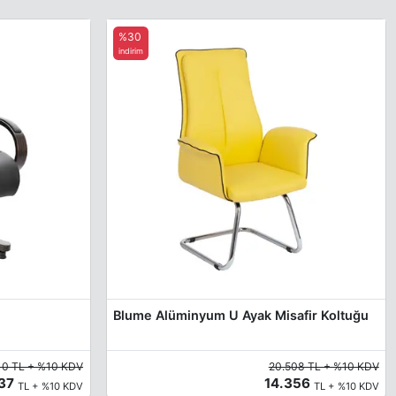
%30
indirim
Blume Alüminyum U Ayak Misafir Koltuğu
10 TL + %10 KDV
20.508 TL + %10 KDV
937
14.356
TL + %10 KDV
TL + %10 KDV