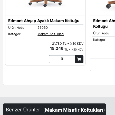
Edmont Ahşap Ayaklı Makam Koltuğu
Edmont Ahş
Koltuğu
Ürün Kodu
25060
Ürün Kodu
Kategori
Makam Koltukları
Kategori
21.780 TL + %10 KDV
15.246
TL + %10 KDV
Benzer Ürünler
(
Makam Misafir Koltukları
)