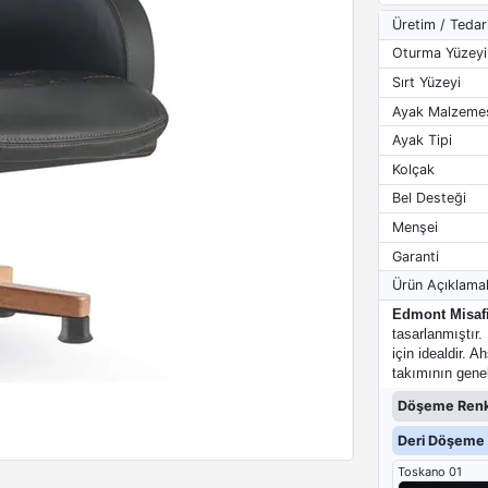
Üretim / Tedar
Oturma Yüzeyi
Sırt Yüzeyi
Ayak Malzeme
Ayak Tipi
Kolçak
Bel Desteği
Menşei
Garanti
Ürün Açıklamal
Edmont Misafi
tasarlanmıştır.
için idealdir.
takımının genel
Döşeme Renk
Deri Döşeme 
Toskano 01