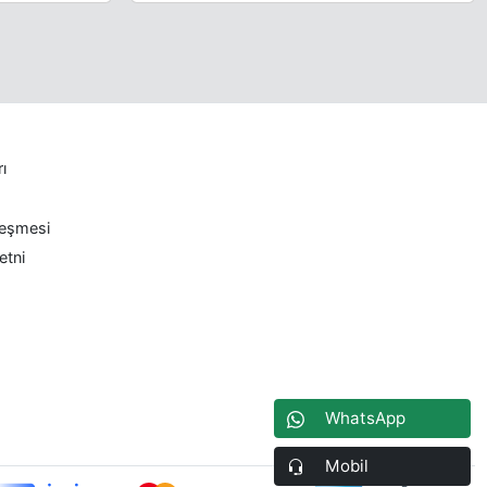
rı
leşmesi
etni
WhatsApp
Mobil