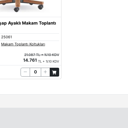
ap Ayaklı Makam Toplantı
25061
Makam Toplantı Koltukları
21.087 TL + %10 KDV
14.761
TL + %10 KDV