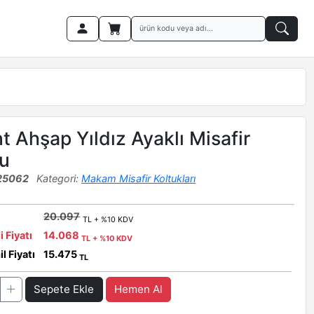
 Ahşap Yıldız Ayaklı Misafir
u
25062
Kategori:
Makam Misafir Koltukları
20.097
TL + %10 KDV
i Fiyatı
14.068
TL + %10 KDV
l Fiyatı
15.475
TL
Sepete Ekle
Hemen Al