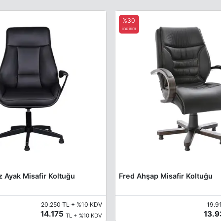
%30
indirim
z Ayak Misafir Koltuğu
Fred Ahşap Misafir Koltuğu
20.250 TL + %10 KDV
19.9
14.175
13.
TL + %10 KDV