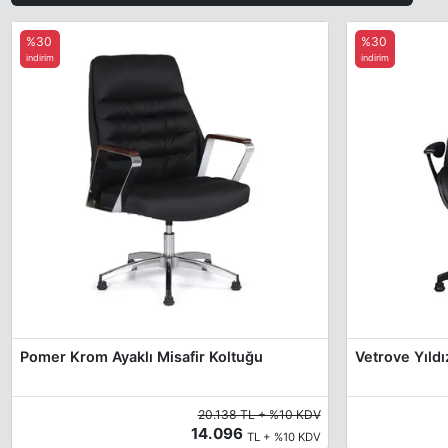
%30
%30
indirim
indirim
Pomer Krom Ayaklı Misafir Koltuğu
Vetrove Yıldı
20.138 TL + %10 KDV
14.096
TL + %10 KDV