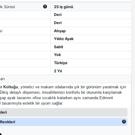
ik Süresi
25 iş günü
Deri
Deri
si
Ahşap
Yıldız Ayak
Sabit
Yok
Türkiye
2 Yıl
arı
r Koltuğu
, yönetici ve makam odalarında şık bir görünüm yaratmak için
 Dikiş detaylı döşemesi, misafirlerinizi konforlu bir oturumla karşılamak
 Ahşap ayak tasarımı ofise sıcaklık katarken aynı zamanda Edmont
 tasarımıyla estetik bir uyum sağlar.
leri
Renkleri