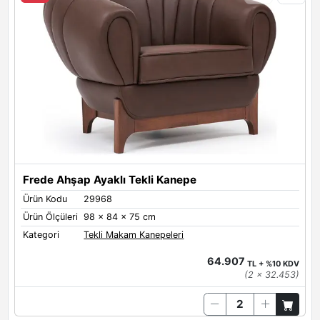
Ü
Ü
K
Frede Ahşap Ayaklı Tekli Kanepe
Ürün Kodu
29968
Ürün Ölçüleri
98 x 84 x 75 cm
Kategori
Tekli Makam Kanepeleri
64.907
TL + %10 KDV
(2 x 32.453)