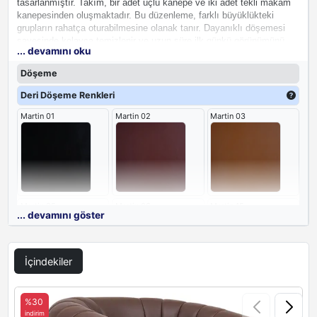
tasarlanmıştır. Takım, bir adet üçlü kanepe ve iki adet tekli makam
kanepesinden oluşmaktadır. Bu düzenleme, farklı büyüklükteki
grupların rahatça oturabilmesine olanak tanır. Dayanıklı döşemesi
sayesinde kolayca temizlenir ve uzun süre ilk günkü görünümünü
... devamını oku
korur. Bu
lüks makam kanepe takımı
, ofisinizde profesyonel ve
davetkar bir atmosfer yaratmak için idealdir.
Döşeme
Deri Döşeme Renkleri
Martin 01
Martin 02
Martin 03
Martin 05
Martin 06
Martin 15
... devamını göster
İçindekiler
Martin 16
%30
indirim
i