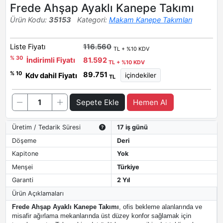
Frede Ahşap Ayaklı Kanepe Takımı
Ürün Kodu:
35153
Kategori:
Makam Kanepe Takımları
Liste Fiyatı
116.560
TL + %10 KDV
% 30
İndirimli Fiyatı
81.592
TL + %10 KDV
89.751
% 10
Kdv dahil Fiyatı
TL
Sepete Ekle
Hemen Al
Üretim / Tedarik Süresi
17 iş günü
Döşeme
Deri
Kapitone
Yok
Menşei
Türkiye
Garanti
2 Yıl
Ürün Açıklamaları
Frede Ahşap Ayaklı Kanepe Takımı
, ofis bekleme alanlarında ve
misafir ağırlama mekanlarında üst düzey konfor sağlamak için