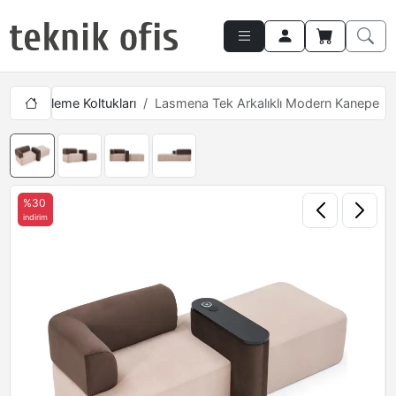
Üçlü Bekleme Koltukları
Lasmena Tek Arkalıklı Modern Kanepe
%30
indirim