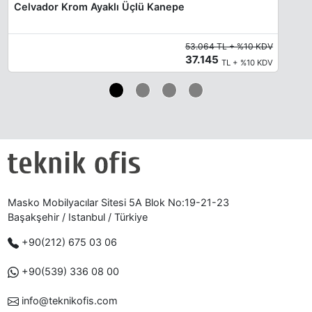
Celvador Krom Ayaklı Üçlü Kanepe
53.064 TL + %10 KDV
37.145
TL + %10 KDV
Masko Mobilyacılar Sitesi 5A Blok No:19-21-23
Başakşehir / Istanbul / Türkiye
+90(212) 675 03 06
+90(539) 336 08 00
info@teknikofis.com