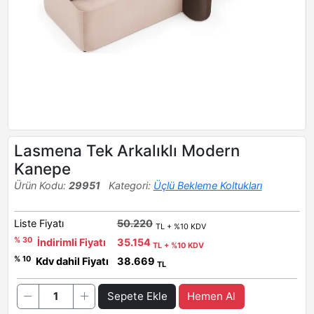
Lasmena Tek Arkalıklı Modern
Kanepe
Ürün Kodu:
29951
Kategori:
Üçlü Bekleme Koltukları
Liste Fiyatı
50.220
TL + %10 KDV
% 30
İndirimli Fiyatı
35.154
TL + %10 KDV
% 10
Kdv dahil Fiyatı
38.669
TL
Sepete Ekle
Hemen Al