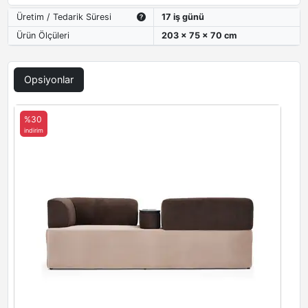
Üretim / Tedarik Süresi
17 iş günü
Ürün Ölçüleri
203 x 75 x 70 cm
Opsiyonlar
%30
indirim