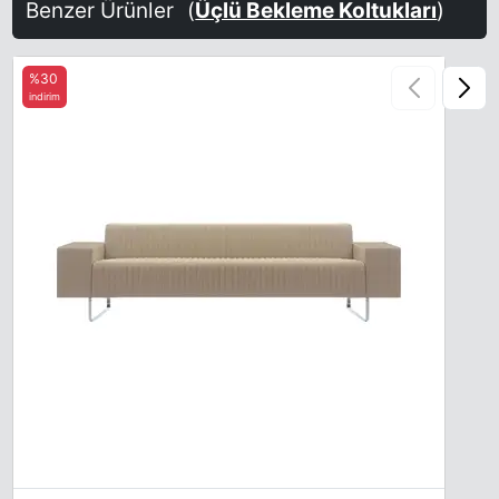
Benzer Ürünler
(
Üçlü Bekleme Koltukları
)
%30
indirim