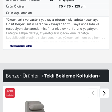
Ürün Ölçüleri
70 x 75 x 125 cm
Ürün Açıklamaları
Yüksek sırtlı ve yastıklı yapısıyla oturan kişiyi adeta kucaklayan
Flosit
berjer
, sırtın saran ve kavrayan formu sayesinde lobi ve
resepsiyon alanlarında misafirlerinize ev konforunu yaşatıyor.
Entegre sehpa detayı, ziyaretçilerin içeceklerini rahatça
koyabileceği pratik bir alan sunarken, yüksek sırt hem baş hem de
sırt desteği sağlayarak uzun süreli beklemelerde üstün konfor
... devamını oku
garantisi veriyor. Modern tasarımı, ofis girişleri ve bekleme
alanlarında şık bir görünüm oluşturur.
Benzer Ürünler
(
Tekli Bekleme Koltukları
)
%30
indirim