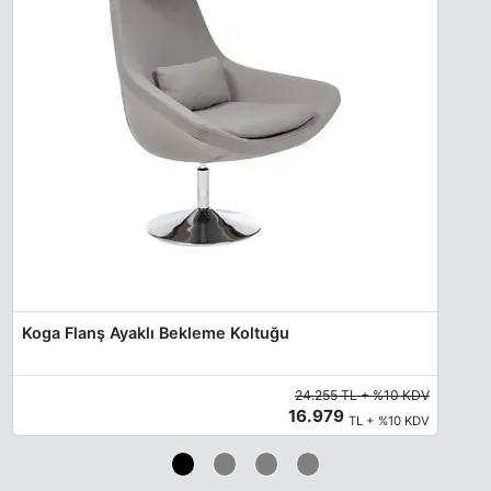
Koga Flanş Ayaklı Bekleme Koltuğu
24.255 TL + %10 KDV
16.979
TL + %10 KDV