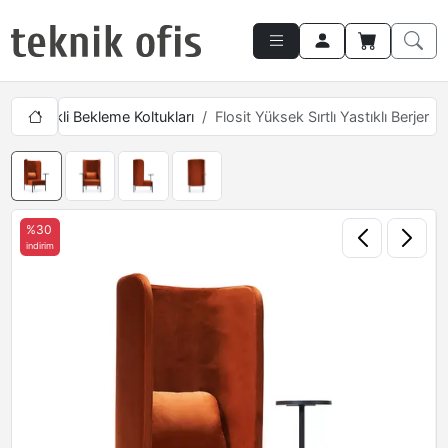
arı
Tekli Bekleme Koltukları
Flosit Yüksek Sırtlı Yastıklı Berjer
%30
indirim