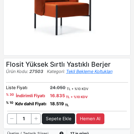
Flosit Yüksek Sırtlı Yastıklı Berjer
Ürün Kodu:
27503
Kategori:
Tekli Bekleme Koltukları
Liste Fiyatı
24.050
TL + %10 KDV
% 30
İndirimli Fiyatı
16.835
TL + %10 KDV
% 10
Kdv dahil Fiyatı
18.519
TL
Sepete Ekle
Hemen Al
Üretim / Tedarik Süresi
17 iş günü