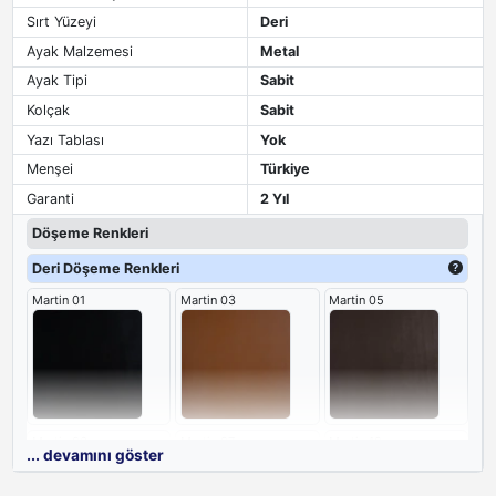
Sırt Yüzeyi
Deri
Ayak Malzemesi
Metal
Ayak Tipi
Sabit
Kolçak
Sabit
Yazı Tablası
Yok
Menşei
Türkiye
Garanti
2 Yıl
Döşeme Renkleri
Deri Döşeme Renkleri
Martin 01
Martin 03
Martin 05
Martin 06
Martin 07
Martin 10
... devamını göster