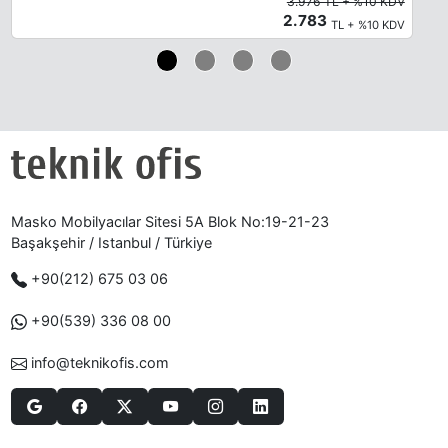
3.976 TL + %10 KDV
2.783
TL + %10 KDV
Masko Mobilyacılar Sitesi 5A Blok No:19-21-23
Başakşehir / Istanbul / Türkiye
+90(212) 675 03 06
+90(539) 336 08 00
info@teknikofis.com