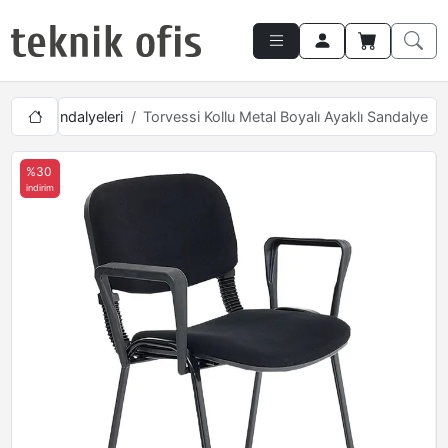
erans Sandalyeleri
Torvessi Kollu Metal Boyalı Ayaklı Sandalye
%30
indirim