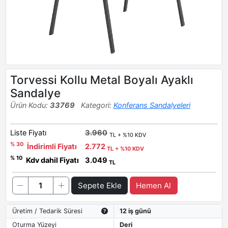
Torvessi Kollu Metal Boyalı Ayaklı
Sandalye
Ürün Kodu:
33769
Kategori:
Konferans Sandalyeleri
Liste Fiyatı
3.960
TL + %10 KDV
% 30
İndirimli Fiyatı
2.772
TL + %10 KDV
% 10
Kdv dahil Fiyatı
3.049
TL
Sepete Ekle
Hemen Al
Üretim / Tedarik Süresi
12 iş günü
Oturma Yüzeyi
Deri