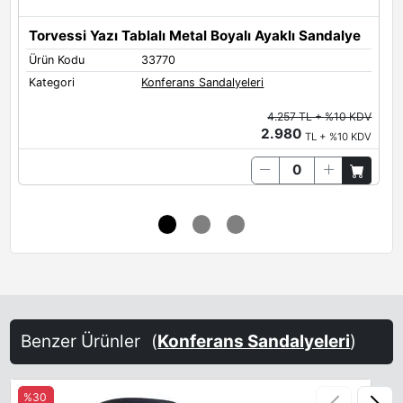
Torvessi Yazı Tablalı Metal Boyalı Ayaklı Sandalye
T
Ürün Kodu
33770
Ü
Kategori
Konferans Sandalyeleri
K
4.257 TL + %10 KDV
2.980
TL + %10 KDV
Benzer Ürünler
(
Konferans Sandalyeleri
)
%30