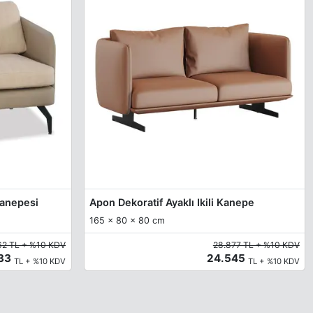
 Kanepesi
Apon Dekoratif Ayaklı Ikili Kanepe
165 x 80 x 80 cm
62 TL + %10 KDV
28.877 TL + %10 KDV
133
24.545
TL + %10 KDV
TL + %10 KDV