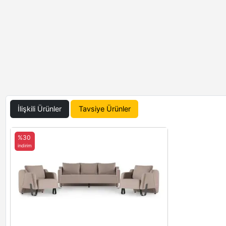
İlişkili Ürünler
Tavsiye Ürünler
%30
indirim