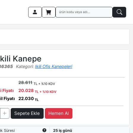
Ikili Kanepe
36365
Kategori:
Ikili Ofis Kanepeleri
28.611
TL + %10 KDV
i Fiyatı
20.028
TL + %10 KDV
l Fiyatı
22.030
TL
Sepete Ekle
Hemen Al
ik Süresi
25 iş günü