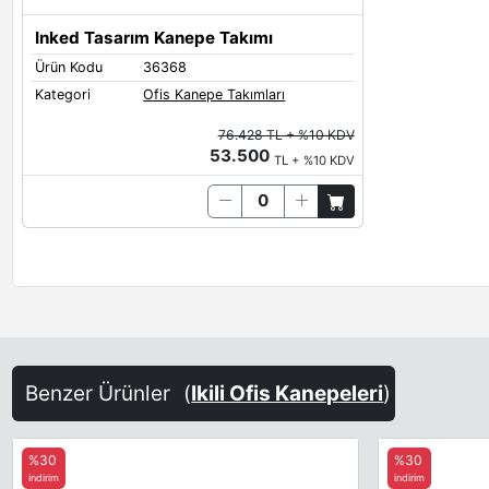
Inked Tasarım Kanepe Takımı
Ürün Kodu
36368
Kategori
Ofis Kanepe Takımları
76.428 TL + %10 KDV
53.500
TL + %10 KDV
Benzer Ürünler
(
Ikili Ofis Kanepeleri
)
%30
%30
indirim
indirim