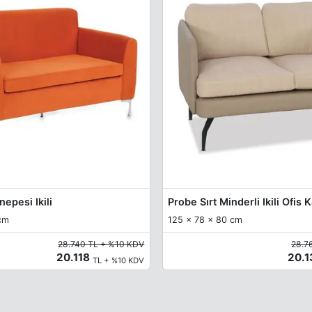
epesi Ikili
Probe Sırt Minderli Ikili Ofis
cm
125 x 78 x 80 cm
28.740 TL + %10 KDV
28.7
20.118
20.
TL + %10 KDV