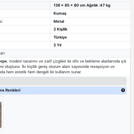
138 x 85 x 80 cm Ağırlık :47 kg
Kumaş
si
Metal
i
2 Kişilik
Türkiye
2 Yıl
arı
nepe
, modern tasarımı ve zarif çizgileri ile ofis ve bekleme alanlarında şık
ni oluşturur. İki kişilik geniş oturum alanı sayesinde resepsiyon ve
nda hem estetik hem dengeli bir kullanım sunar.
e Renkleri