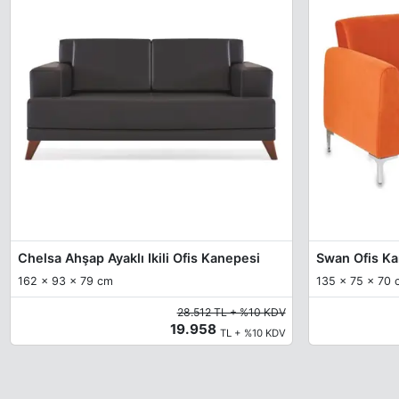
Chelsa Ahşap Ayaklı Ikili Ofis Kanepesi
Swan Ofis Kan
162 x 93 x 79 cm
135 x 75 x 70 
28.512 TL + %10 KDV
19.958
TL + %10 KDV