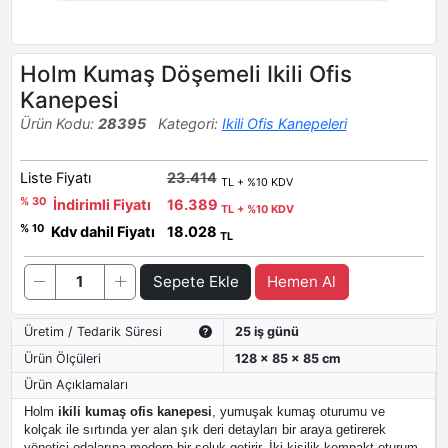
Holm Kumaş Döşemeli Ikili Ofis
Kanepesi
Ürün Kodu:
28395
Kategori:
Ikili Ofis Kanepeleri
Liste Fiyatı
23.414
TL + %10 KDV
% 30
İndirimli Fiyatı
16.389
TL + %10 KDV
% 10
Kdv dahil Fiyatı
18.028
TL
Sepete Ekle
Hemen Al
Üretim / Tedarik Süresi
25 iş günü
Ürün Ölçüleri
128 x 85 x 85 cm
Ürün Açıklamaları
Holm
ikili kumaş ofis kanepesi
, yumuşak kumaş oturumu ve
kolçak ile sırtında yer alan şık deri detayları bir araya getirerek
yönetici odalarına modern bir soluk getirir. İki kişilik kompakt oturum