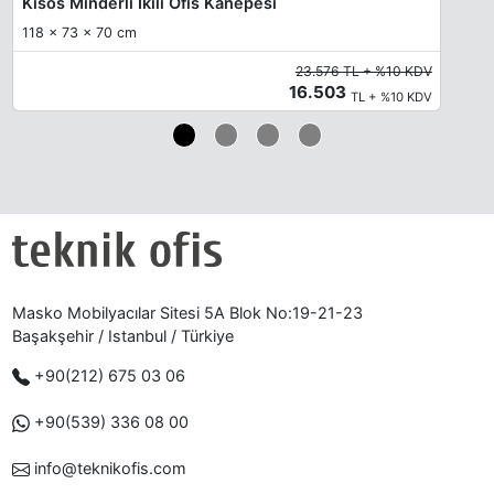
Kisos Minderli Ikili Ofis Kanepesi
118 x 73 x 70 cm
23.576 TL + %10 KDV
16.503
TL + %10 KDV
Masko Mobilyacılar Sitesi 5A Blok No:19-21-23
Başakşehir / Istanbul / Türkiye
+90(212) 675 03 06
+90(539) 336 08 00
info@teknikofis.com