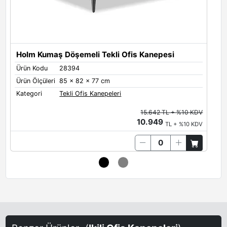
Holm Kumaş Döşemeli Tekli Ofis Kanepesi
Ürün Kodu
28394
Ü
Ürün Ölçüleri
85 x 82 x 77 cm
Ü
Kategori
Tekli Ofis Kanepeleri
K
15.642 TL + %10 KDV
10.949
TL + %10 KDV