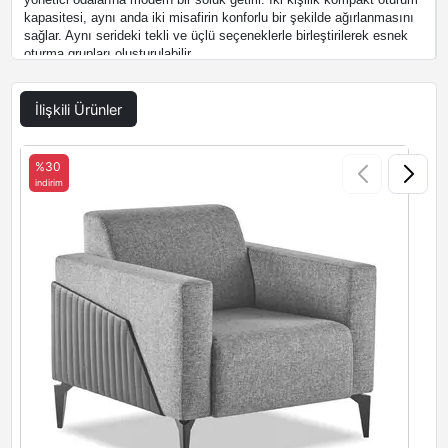
kapasitesi, aynı anda iki misafirin konforlu bir şekilde ağırlanmasını
sağlar. Aynı serideki tekli ve üçlü seçeneklerle birleştirilerek esnek
oturma grupları oluşturulabilir.
İlişkili Ürünler
%30
indirim
i