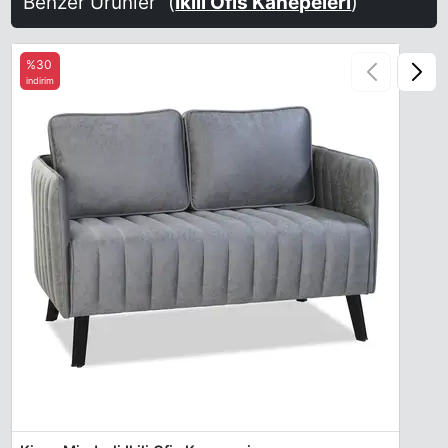
Benzer Ürünler
(
Ikili Ofis Kanepeleri
)
%30
indirim