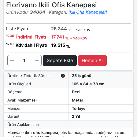
Florivano Ikili Ofis Kanepesi
Ürün Kodu:
34064
Kategori:
Ikili Ofis Kanepeleri
Liste Fiyatı
25.344
TL + %10 KDV
% 30
İndirimli Fiyatı
17.741
TL + %10 KDV
% 10
Kdv dahil Fiyatı
19.515
TL
Sepete Ekle
Hemen Al
Üretim / Tedarik Süresi
25 iş günü
Ürün Ölçüleri
165 x 84 x 78 cm
Döşeme
Deri
Ayak Malzemesi
Metal
Menşei
Türkiye
Garanti
2 Yıl
Ürün Açıklamaları
Florivano
ikili ofis kanepesi
, ofis karmaşasında aradığınız huzuru,