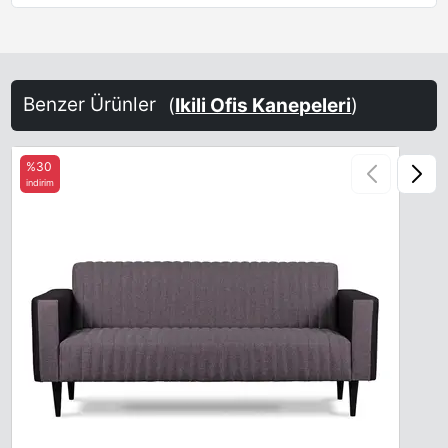
Benzer Ürünler
(
Ikili Ofis Kanepeleri
)
%30
indirim