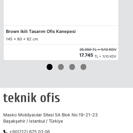
Brown Ikili Tasarım Ofis Kanepesi
145 x 80 x 82 cm
25.350 TL + %10 KDV
17.745
TL + %10 KDV
Masko Mobilyacılar Sitesi 5A Blok No:19-21-23
Başakşehir / Istanbul / Türkiye
+90(212) 675 03 06