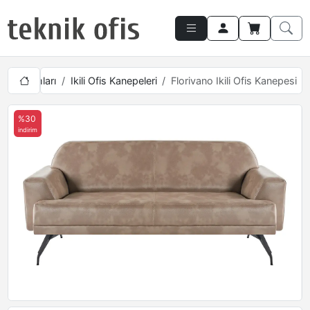
pe Takımları
Ikili Ofis Kanepeleri
Florivano Ikili Ofis Kanepesi
%30
indirim