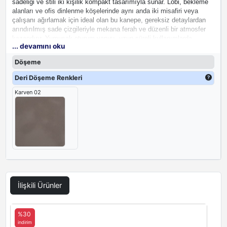
sadeliği ve stili iki kişilik kompakt tasarımıyla sunar. Lobi, bekleme
alanları ve ofis dinlenme köşelerinde aynı anda iki misafiri veya
çalışanı ağırlamak için ideal olan bu kanepe, gereksiz detaylardan
arındırılmış sade çizgileriyle mekana ferah ve düzenli bir atmosfer
kazandırır. Yumuşak oturum yapısı, uzun süreli kullanımlarda
... devamını oku
konforu ön planda tutarken, dayanıklı malzemeleri sayesinde yoğun
ofis kullanımına uygundur. Aynı serideki tekli ve üçlü Florivano
Döşeme
kanepelerle birleştirilerek bütüncül oturma düzenleri de oluşturulabilir.
Deri Döşeme Renkleri
Karven 02
İlişkili Ürünler
%30
indirim