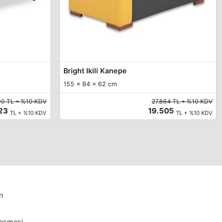
Bright Ikili Kanepe
155 x 84 x 62 cm
90 TL + %10 KDV
27.864 TL + %10 KDV
823
19.505
TL + %10 KDV
TL + %10 KDV
rı
leşmesi