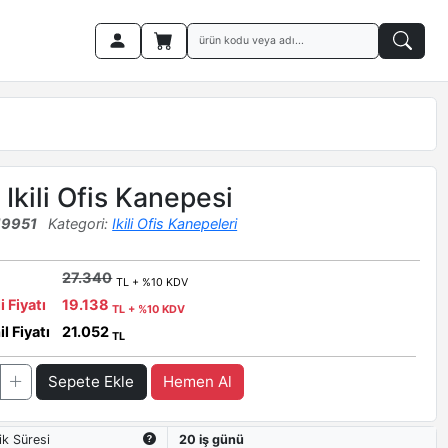
 Ikili Ofis Kanepesi
19951
Kategori:
Ikili Ofis Kanepeleri
27.340
TL + %10 KDV
i Fiyatı
19.138
TL + %10 KDV
l Fiyatı
21.052
TL
Sepete Ekle
Hemen Al
ik Süresi
20 iş günü