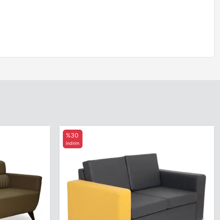
%30
indirim