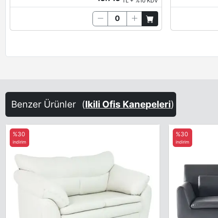
TL + %10 KDV
Benzer Ürünler
(
Ikili Ofis Kanepeleri
)
%30
%30
indirim
indirim