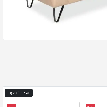
İlişkili Ürünler
%30
%30