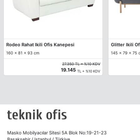
Rodeo Rahat Ikili Ofis Kanepesi
Glitter Ikili 
160 x 81 x 93 cm
145 x 79 x 75 c
27.350 TL + %10 KDV
19.145
TL + %10 KDV
Masko Mobilyacılar Sitesi 5A Blok No:19-21-23
Başakşehir / Istanbul / Türkiye