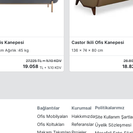
Ofis Kanepesi
Castor Ikili Ofis Kanepesi
m Ağırlık :45 kg
136 x 74 x 80 cm
27.225 TL + %10 KDV
26.8
19.058
18.
TL + %10 KDV
Politikalarımız
Bağlantılar
Kurumsal
Ofis Mobilyaları
Hakkımızda
Site Kullanım Şartla
Ofis Koltukları
Referanslar
Üyelik Sözleşmesi
Makam Takımları
Projeler
Mesafeli Satış Söz