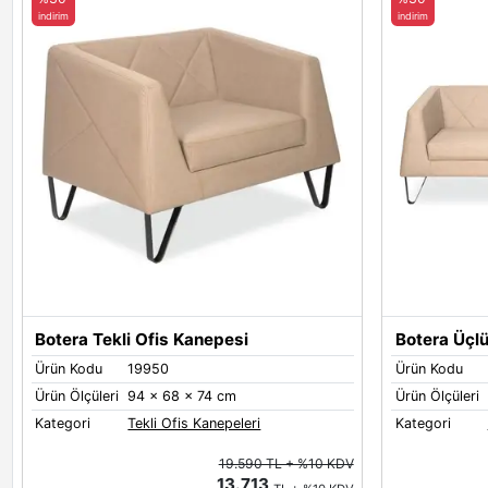
indirim
indirim
Botera Tekli Ofis Kanepesi
Botera Üçlü
Ürün Kodu
19950
Ürün Kodu
Ürün Ölçüleri
94 x 68 x 74 cm
Ürün Ölçüleri
Kategori
Tekli Ofis Kanepeleri
Kategori
19.590 TL + %10 KDV
13.713