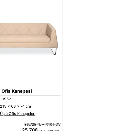
 Ofis Kanepesi
19952
215 x 68 x 74 cm
Üçlü Ofis Kanepeleri
36.725 TL + %10 KDV
25.708