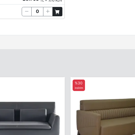
TL + %10 KDV
%30
indirim