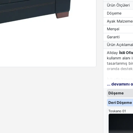
Ürün Ölçüleri
Döşeme
Ayak Malzeme
Menşei
Garanti
Ürün Açıklamal
Allday
İkili Of
kullanım alanı
tasarlanmış bi
oranda destekl
İkili
ofis kanep
... devamını 
konforlu bir ya
süngerin üzeri
Döşeme
birbirinden ayr
geniş olup üze
Deri Döşeme 
koltuğun ağırl
Toskano 01
yapıdadır.
Allday İkili Of
Seride tekli of
adet tekli ofis 