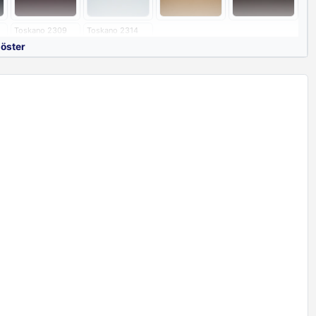
 uluslararası kalite standartlarına uygun olarak imal edilmektedir.
garantilidir.
Toskano 2309
Toskano 2314
göster