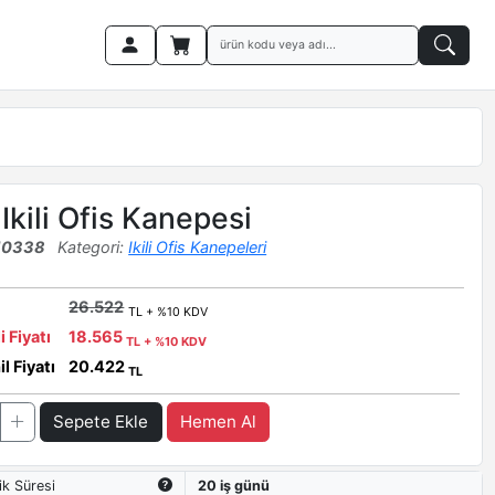
Ikili Ofis Kanepesi
10338
Kategori:
Ikili Ofis Kanepeleri
26.522
TL + %10 KDV
i Fiyatı
18.565
TL + %10 KDV
l Fiyatı
20.422
TL
Sepete Ekle
Hemen Al
ik Süresi
20 iş günü