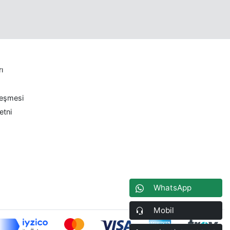
rı
leşmesi
etni
WhatsApp
Mobil