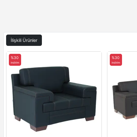
İlişkili Ürünler
%30
%30
indirim
indirim