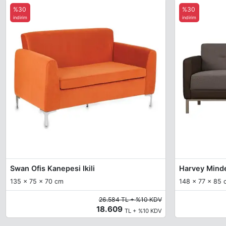
%30
%30
indirim
indirim
Swan Ofis Kanepesi Ikili
Harvey Minder
135 x 75 x 70 cm
148 x 77 x 85 
26.584 TL + %10 KDV
18.609
TL + %10 KDV