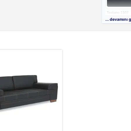
ofis koltukları
Ürünümüz 2 yıl 
Toskano 2307
... devamını 