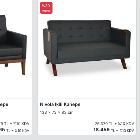
%30
indirim
nepe
Nivola Ikili Kanepe
133 x 73 x 83 cm
79 TL + %10 KDV
26.370 TL + %10 KDV
465
18.459
TL + %10 KDV
TL + %10 KDV