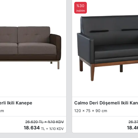
%30
indirim
li Ikili Kanepe
Calmo Deri Döşemeli Ikili Ka
cm
120 x 75 x 90 cm
26.620 TL + %10 KDV
26.3
18.634
18.
TL + %10 KDV