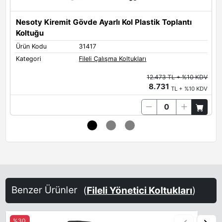
Nesoty Kiremit Gövde Ayarlı Kol Plastik Toplantı
N
Koltuğu
M
Ürün Kodu
31417
Ü
Kategori
Fileli Çalışma Koltukları
K
12.473 TL + %10 KDV
8.731
TL + %10 KDV
Benzer Ürünler
(
Fileli Yönetici Koltukları
)
%30