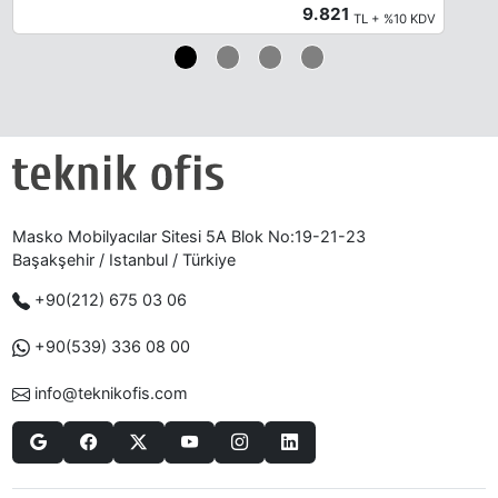
9.821
TL + %10 KDV
Masko Mobilyacılar Sitesi 5A Blok No:19-21-23
Başakşehir / Istanbul / Türkiye
+90(212) 675 03 06
+90(539) 336 08 00
info@teknikofis.com