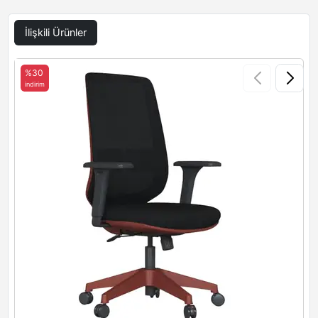
İlişkili Ürünler
%30
indirim
i