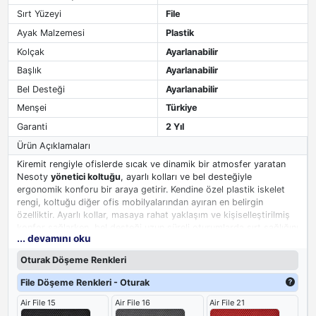
Sırt Yüzeyi
File
Ayak Malzemesi
Plastik
Kolçak
Ayarlanabilir
Başlık
Ayarlanabilir
Bel Desteği
Ayarlanabilir
Menşei
Türkiye
Garanti
2 Yıl
Ürün Açıklamaları
Kiremit rengiyle ofislerde sıcak ve dinamik bir atmosfer yaratan
Nesoty
yönetici koltuğu
, ayarlı kolları ve bel desteğiyle
ergonomik konforu bir araya getirir. Kendine özel plastik iskelet
rengi, koltuğu diğer ofis mobilyalarından ayıran en belirgin
özelliktir. Ayarlı kollar, masaya rahat yaklaşım ve kişiselleştirilmiş
konfor sağlarken, bel desteği uzun süreli oturumlarda sırt sağlığını
... devamını oku
korur. Modern çizgileri ve özgün renk seçeneğiyle yönetici
odalarına karakter katan ideal bir tercihtir.
Oturak Döşeme Renkleri
File Döşeme Renkleri - Oturak
Air File 15
Air File 16
Air File 21