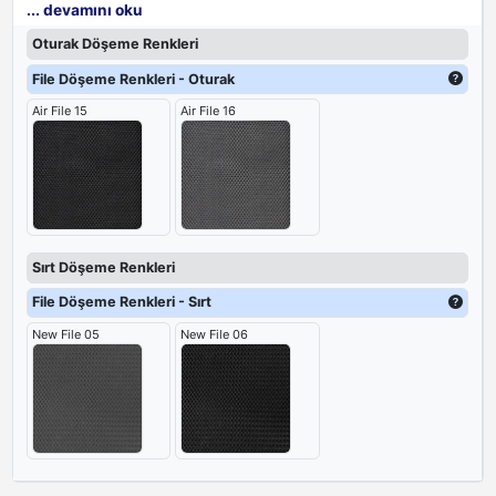
... devamını oku
edilebilir, böylece kişiselleştirilmiş konfor sunar. Siyah file sırtı,
hava akışını sağlayarak terlemeyi önlerken, zarif görünümüyle her
Oturak Döşeme Renkleri
yönetici ofisine uyum sağlar.
File Döşeme Renkleri - Oturak
Air File 15
Air File 16
Sırt Döşeme Renkleri
File Döşeme Renkleri - Sırt
New File 05
New File 06