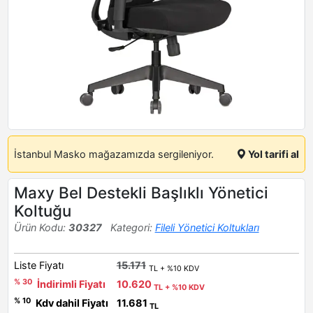
İstanbul Masko mağazamızda sergileniyor.
Yol tarifi al
Maxy Bel Destekli Başlıklı Yönetici
Koltuğu
Ürün Kodu:
30327
Kategori:
Fileli Yönetici Koltukları
Liste Fiyatı
15.171
TL + %10 KDV
% 30
İndirimli Fiyatı
10.620
TL + %10 KDV
% 10
Kdv dahil Fiyatı
11.681
TL