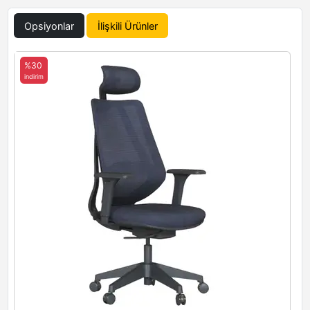
Opsiyonlar
İlişkili Ürünler
%30
indirim