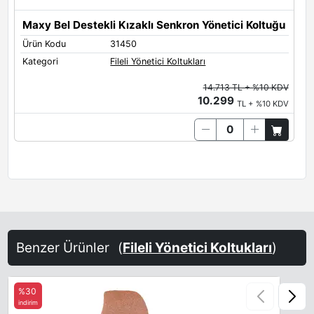
Maxy Bel Destekli Kızaklı Senkron Yönetici Koltuğu
Ürün Kodu
31450
Kategori
Fileli Yönetici Koltukları
14.713 TL + %10 KDV
10.299
TL + %10 KDV
Benzer Ürünler
(
Fileli Yönetici Koltukları
)
%30
indirim