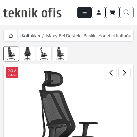
eli Yönetici Koltukları
Maxy Bel Destekli Başlıklı Yönetici Koltuğu
%30
indirim