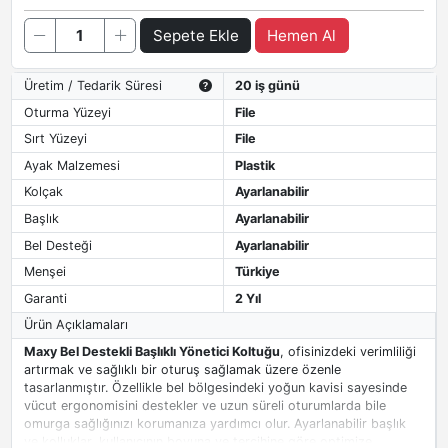
Sepete Ekle
Hemen Al
Üretim / Tedarik Süresi
20 iş günü
Oturma Yüzeyi
File
Sırt Yüzeyi
File
Ayak Malzemesi
Plastik
Kolçak
Ayarlanabilir
Başlık
Ayarlanabilir
Bel Desteği
Ayarlanabilir
Menşei
Türkiye
Garanti
2 Yıl
Ürün Açıklamaları
Maxy Bel Destekli Başlıklı Yönetici Koltuğu
, ofisinizdeki verimliliği
artırmak ve sağlıklı bir oturuş sağlamak üzere özenle
tasarlanmıştır. Özellikle bel bölgesindeki yoğun kavisi sayesinde
vücut ergonomisini destekler ve uzun süreli oturumlarda bile
omurga sağlığınızı korumanıza yardımcı olur. Ayarlanabilir başlık
ve kolluklar, kullanıcının boyuna ve tercihine göre optimize