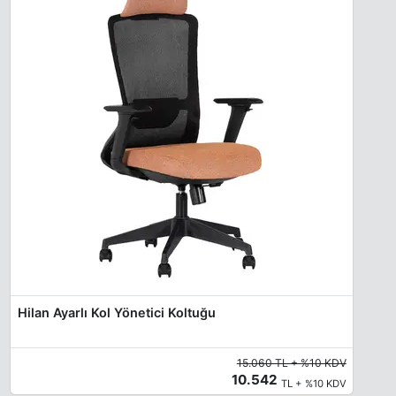
Hilan Ayarlı Kol Yönetici Koltuğu
15.060 TL + %10 KDV
10.542
TL + %10 KDV