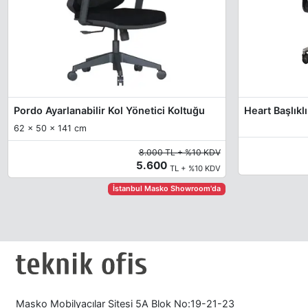
Pordo Ayarlanabilir Kol Yönetici Koltuğu
Heart Başlık
62 x 50 x 141 cm
8.000 TL + %10 KDV
5.600
TL + %10 KDV
İstanbul Masko Showroom'da
Masko Mobilyacılar Sitesi 5A Blok No:19-21-23