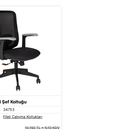
i Şef Koltuğu
34753
Fileli Çalışma Koltukları
10.150 TL + %10 KDV