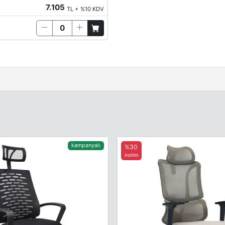
7.105
TL + %10 KDV
kampanyalı
%30
indirim