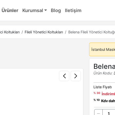
Ürünler
Kurumsal
Blog
Iletişim
ci Koltukları
Fileli Yönetici Koltukları
Belena Fileli Yönetici Koltuğ
İstanbul Mas
Belena
Ürün Kodu:
Liste Fiyatı
% 30
İndiriml
% 10
Kdv dahi