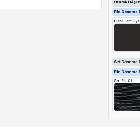
Oturak Döşem
File Döşeme R
Brand Font Siya
Sırt Döşeme 
File Döşeme R
Sert File 01