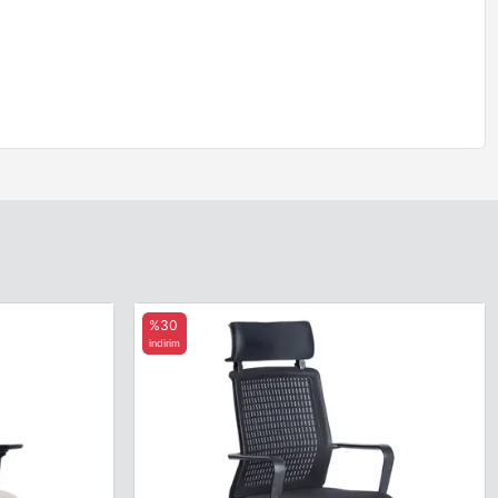
%30
indirim