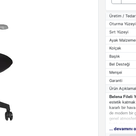
Üretim / Tedar
Oturma Yüzeyi
Sırt Yüzeyi
Ayak Malzeme
Kolçak
Başlık
Bel Desteği
Menşei
Garanti
Ürün Açıklamal
Belena Fileli 
estetik katmak 
kararlı bir hava
de modern bir
genel atmosfer
farklı dekorasy
... devamını 
katar.