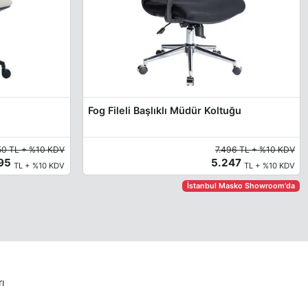
Fog Fileli Başlıklı Müdür Koltuğu
50 TL + %10 KDV
7.496 TL + %10 KDV
395
5.247
TL + %10 KDV
TL + %10 KDV
İstanbul Masko Showroom'da
rı