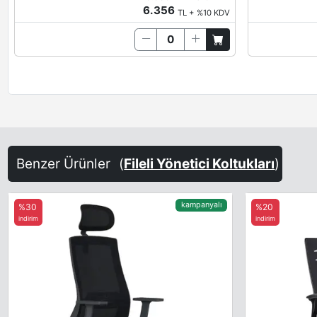
6.356
TL + %10 KDV
Benzer Ürünler
(
Fileli Yönetici Koltukları
)
kampanyalı
%30
%20
indirim
indirim