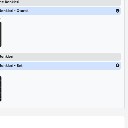
e Renkleri
enkleri - Oturak
h
Renkleri
enkleri - Sırt