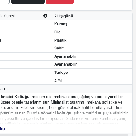
ik Süresi
21 iş günü
Kumaş
File
si
Plastik
Sabit
Ayarlanabilir
Ayarlanabilir
Türkiye
2 Yıl
arı
Yönetici Koltuğu
, modern ofis ambiyansına çağdaş ve profesyonel bir
üzere özenle tasarlanmıştır. Minimalist tasarımı, mekana sofistike ve
 kazandırır. Fileli sırt kısmı, hem görsel olarak hafif bir etki yaratır hem
 görünüm sunar. Bu
ofis yönetici koltuğu
, şık ve zarif duruşuyla ofisinizin
ini yükseltir ve çağdaş bir imaj sunar. Sade renk ve form kombinasyonu,
on stilleriyle kolayca bütünleşir ve mekana profesyonel bir atmosfer
oku