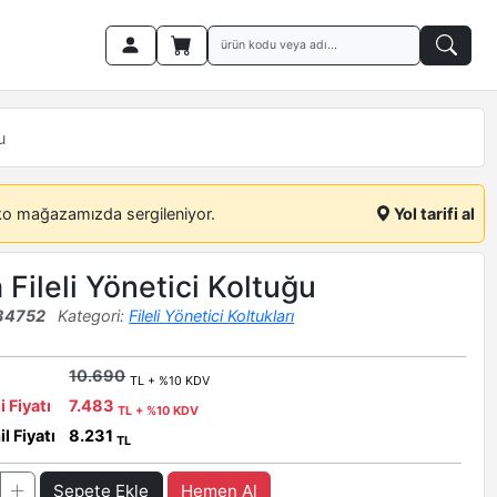
u
ko mağazamızda sergileniyor.
Yol tarifi al
 Fileli Yönetici Koltuğu
34752
Kategori:
Fileli Yönetici Koltukları
10.690
TL + %10 KDV
i Fiyatı
7.483
TL + %10 KDV
l Fiyatı
8.231
TL
Sepete Ekle
Hemen Al