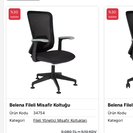
%30
%30
indirim
indirim
Belena Fileli Misafir Koltuğu
Belena Filel
Ürün Kodu
34754
Ürün Kodu
Kategori
Fileli Yönetici Misafir Koltukları
Kategori
9.080 TL + %10 KDV