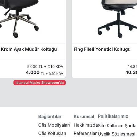
lı Krom Ayak Müdür Koltuğu
Fing Fileli Yönetici Koltuğu
5.000 TL + %10 KDV
14.8
4.000
10.
TL + %10 KDV
İstanbul Masko Showroom'da
Politikalarımız
Bağlantılar
Kurumsal
Ofis Mobilyaları
Hakkımızda
Site Kullanım Şartla
Ofis Koltukları
Referanslar
Üyelik Sözleşmesi