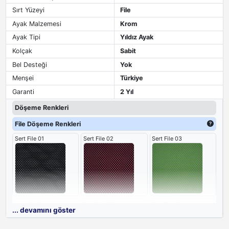
Sırt Yüzeyi
File
Ayak Malzemesi
Krom
Ayak Tipi
Yıldız Ayak
Kolçak
Sabit
Bel Desteği
Yok
Menşei
Türkiye
Garanti
2 Yıl
Döşeme Renkleri
File Döşeme Renkleri
Sert File 01
Sert File 02
Sert File 03
Sert File 04
Sert File 05
Sert File 06
... devamını göster