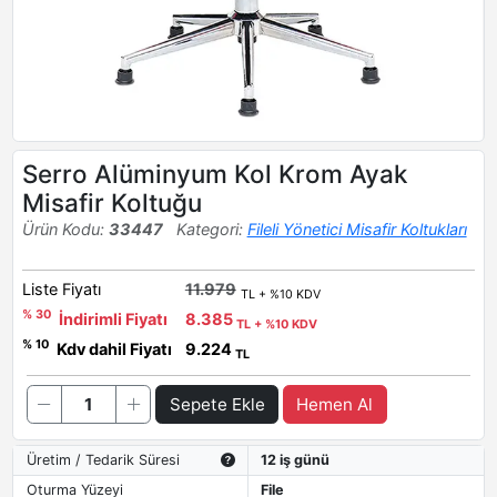
Serro Alüminyum Kol Krom Ayak
Misafir Koltuğu
Ürün Kodu:
33447
Kategori:
Fileli Yönetici Misafir Koltukları
Liste Fiyatı
11.979
TL + %10 KDV
% 30
İndirimli Fiyatı
8.385
TL + %10 KDV
% 10
Kdv dahil Fiyatı
9.224
TL
Sepete Ekle
Hemen Al
Üretim / Tedarik Süresi
12 iş günü
Oturma Yüzeyi
File