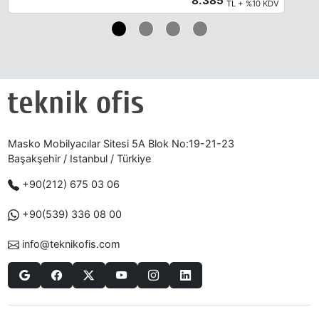
8.385
TL + %10 KDV
Masko Mobilyacılar Sitesi 5A Blok No:19-21-23
Başakşehir / Istanbul / Türkiye
+90(212) 675 03 06
+90(539) 336 08 00
info@teknikofis.com