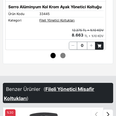
Serro Alüminyum Kol Krom Ayak Yönetici Koltuğu
Ürün Kodu
33445
Ü
Kategori
Fileli Yönetici Koltukları
K
12.375 TL + %10 KDV
8.663
TL + %10 KDV
Benzer Ürünler
(
Fileli Yönetici Misafir
Koltukları
)
%30