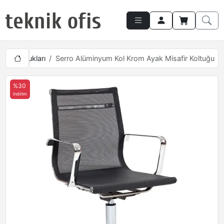
safir Koltukları
Serro Alüminyum Kol Krom Ayak Misafir Koltuğu
%30
indirim