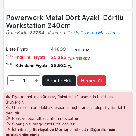
Powerwork Metal Dört Ayaklı Dörtlü
Workstation 240cm
Ürün Kodu:
32784
Kategori:
Çoklu Çalışma Masaları
Liste Fiyatı
41.639
TL + %10 KDV
% 15
İndirimli Fiyatı
35.393
TL + %10 KDV
% 10
Kdv dahil Fiyatı
38.932
TL
Sepete Ekle
Hemen Al
Fiyata dahil olan ürünler, "İçindekiler" kısmında belirtilen
ürünlerdir.
Ürün resimlerindeki aksesuarlar teşhir amaçlı olup, fiyata dahil
değildir.
Renk ve ebat alternatifleri mevcuttur.
Siparişiniz isteğe özel üretilecektir.
İstanbul içi
Sevkiyat ve Montaj
ücretsizdir.
Diğer iller için
mutlaka bilgi alınız
.