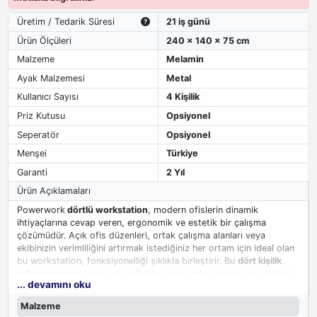
Üretim / Tedarik Süresi
21 iş günü
Ürün Ölçüleri
240 x 140 x 75 cm
Malzeme
Melamin
Ayak Malzemesi
Metal
Kullanıcı Sayısı
4 Kişilik
Priz Kutusu
Opsiyonel
Seperatör
Opsiyonel
Menşei
Türkiye
Garanti
2 Yıl
Ürün Açıklamaları
Powerwork
dörtlü workstation
, modern ofislerin dinamik
ihtiyaçlarına cevap veren, ergonomik ve estetik bir çalışma
çözümüdür. Açık ofis düzenleri, ortak çalışma alanları veya
ekibinizin verimliliğini artırmak istediğiniz her ortam için ideal olan
bu workstation, fonksiyonelliği şıklıkla birleştirir. Bu
dört kişilik
çalışma masası,
dört ayrı çalışanın aynı anda konforlu bir şekilde
... devamını oku
çalışabileceği geniş bir yüzey alanı sunar. Bu düzenek, özellikle
ekip çalışmasını teşvik eden ve departmanlar arası iletişimi
Malzeme
güçlendirmeyi amaçlayan işletmeler için idealdir.