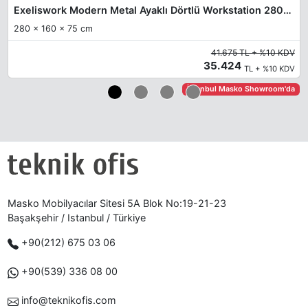
Exeliswork Modern Metal Ayaklı Dörtlü Workstation 280cm
280 x 160 x 75 cm
41.675 TL + %10 KDV
35.424
TL + %10 KDV
İstanbul Masko Showroom'da
Masko Mobilyacılar Sitesi 5A Blok No:19-21-23
Başakşehir / Istanbul / Türkiye
+90(212) 675 03 06
+90(539) 336 08 00
info@teknikofis.com