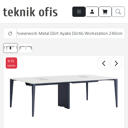
aları
Powerwork Metal Dört Ayaklı Dörtlü Workstation 240cm
%15
indirim