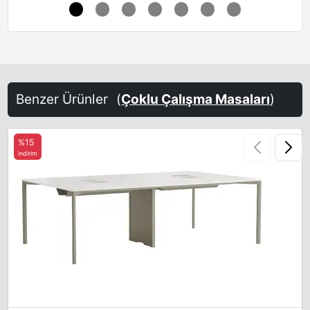
Terra Brown
Sand-Yellow
Steel Blue
Benzer Ürünler
(
Çoklu Çalışma Masaları
)
%15
indirim