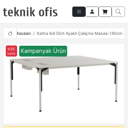
Çalışma Masaları
Katha Ikili Dört Ayaklı Çalışma Masası 140cm
%35
Kampanyalı Ürün
indirim