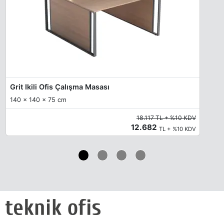
Grit Ikili Ofis Çalışma Masası
140 x 140 x 75 cm
18.117 TL + %10 KDV
12.682
TL + %10 KDV