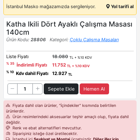
İstanbul Masko mağazamızda sergileniyor.
Yol tarifi al
Katha Ikili Dört Ayaklı Çalışma Masası
140cm
Ürün Kodu:
28806
Kategori:
Çoklu Çalışma Masaları
Liste Fiyatı
18.080
TL + %10 KDV
% 35
İndirimli Fiyatı
11.752
TL + %10 KDV
% 10
Kdv dahil Fiyatı
12.927
TL
Sepete Ekle
Hemen Al
Fiyata dahil olan ürünler, "İçindekiler" kısmında belirtilen
ürünlerdir.
Ürün resimlerindeki aksesuarlar teşhir amaçlı olup, fiyata dahil
değildir.
Renk ve ebat alternatifleri mevcuttur.
Siparişiniz isteğe özel üretilecektir.
İstanbul içi
Sevkiyat ve Montaj
ücretsizdir.
Diğer iller için