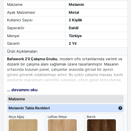
Malzeme
Melamin
Ayak Malzemesi
Metal
Kullanıcı Sayısı
2 Kişilik
Seperatör
Dahili
Menşei
Türkiye
Garanti
2 Yıl
Ürün Açıklamaları
Bafawork 2'li Çalışma Grubu
, modern ofis ortamlarında verimli ve
düzenli bir çalışma alanı sağlamak üzere tasarlanmıştır. Masanın
ortasında bulunan panel, çalışanlar arasında görsel bir ayırıcı
görevi görerek odaklanmayı artırır. Bu çoklu çalışma masas
ı
, kısıtlı
alanlarda maksimum verimlilik sunarken, ofisin genel atmosferine
çağdaş bir dokunuş katar. Hem işlevsellik hem de alan yönetimi
... devamını oku
açısından üst düzey bir çözüm sunar.
Malzeme
Melamin Tabla Renkleri
Akça Ağaç
Lefkas Meşe
Barok