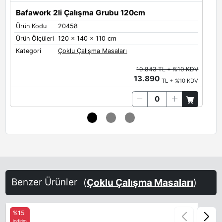
Bafawork 2li Çalışma Grubu 120cm
Metal Renkleri
Ürün Kodu
20458
Ü
Metal Ayak Renkleri
Ürün Ölçüleri
120 x 140 x 110 cm
Ü
Siyah
Antrasit
Kategori
Çoklu Çalışma Masaları
K
19.843 TL + %10 KDV
13.890
TL + %10 KDV
Seperatör Rengi
Melamin Seperatör Renkleri
Antrasit
Siyah
Beyaz
Benzer Ürünler
(
Çoklu Çalışma Masaları
)
%15
indirim