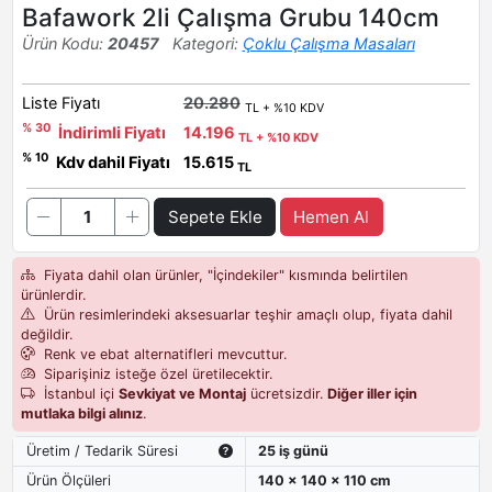
Bafawork 2li Çalışma Grubu 140cm
Ürün Kodu:
20457
Kategori:
Çoklu Çalışma Masaları
Liste Fiyatı
20.280
TL + %10 KDV
% 30
İndirimli Fiyatı
14.196
TL + %10 KDV
% 10
Kdv dahil Fiyatı
15.615
TL
Sepete Ekle
Hemen Al
Fiyata dahil olan ürünler, "İçindekiler" kısmında belirtilen
ürünlerdir.
Ürün resimlerindeki aksesuarlar teşhir amaçlı olup, fiyata dahil
değildir.
Renk ve ebat alternatifleri mevcuttur.
Siparişiniz isteğe özel üretilecektir.
İstanbul içi
Sevkiyat ve Montaj
ücretsizdir.
Diğer iller için
mutlaka bilgi alınız
.
Üretim / Tedarik Süresi
25 iş günü
Ürün Ölçüleri
140 x 140 x 110 cm