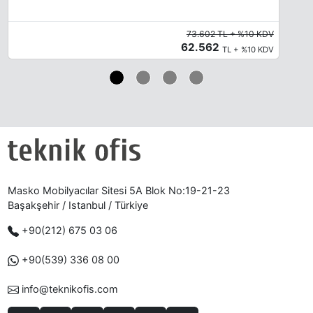
73.602 TL + %10 KDV
62.562
TL + %10 KDV
Masko Mobilyacılar Sitesi 5A Blok No:19-21-23
Başakşehir / Istanbul / Türkiye
+90(212) 675 03 06
+90(539) 336 08 00
info@teknikofis.com