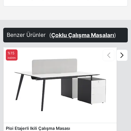
Terra Brown
Sand-Yellow
Steel Blue
Benzer Ürünler
(
Çoklu Çalışma Masaları
)
%15
indirim
Ploi Etajerli Ikili Çalışma Masası