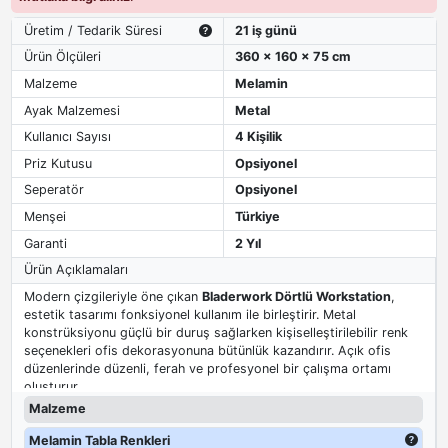
Üretim / Tedarik Süresi
21 iş günü
Ürün Ölçüleri
360 x 160 x 75 cm
Malzeme
Melamin
Ayak Malzemesi
Metal
Kullanıcı Sayısı
4 Kişilik
Priz Kutusu
Opsiyonel
Seperatör
Opsiyonel
Menşei
Türkiye
Garanti
2 Yıl
Ürün Açıklamaları
Modern çizgileriyle öne çıkan
Bladerwork Dörtlü Workstation
,
estetik tasarımı fonksiyonel kullanım ile birleştirir. Metal
konstrüksiyonu güçlü bir duruş sağlarken kişiselleştirilebilir renk
seçenekleri ofis dekorasyonuna bütünlük kazandırır. Açık ofis
düzenlerinde düzenli, ferah ve profesyonel bir çalışma ortamı
oluşturur.
Malzeme
Melamin Tabla Renkleri