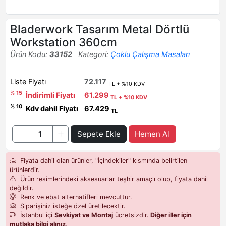
Bladerwork Tasarım Metal Dörtlü
Workstation 360cm
Ürün Kodu:
33152
Kategori:
Çoklu Çalışma Masaları
Liste Fiyatı
72.117
TL + %10 KDV
% 15
İndirimli Fiyatı
61.299
TL + %10 KDV
% 10
Kdv dahil Fiyatı
67.429
TL
Sepete Ekle
Hemen Al
Fiyata dahil olan ürünler, "İçindekiler" kısmında belirtilen
ürünlerdir.
Ürün resimlerindeki aksesuarlar teşhir amaçlı olup, fiyata dahil
değildir.
Renk ve ebat alternatifleri mevcuttur.
Siparişiniz isteğe özel üretilecektir.
İstanbul içi
Sevkiyat ve Montaj
ücretsizdir.
Diğer iller için
mutlaka bilgi alınız
.