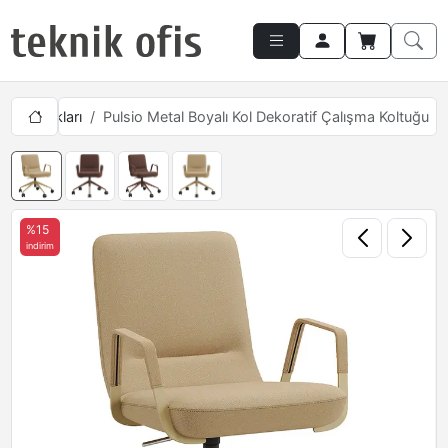
ma Koltukları
Pulsio Metal Boyalı Kol Dekoratif Çalışma Koltuğu
%15
indirim