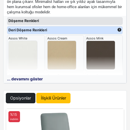
ön plana çıkarır. Minimalist hatları ve şık yıldız ayak tasarımıyla
hem kurumsal ofisler hem de home-office alanları için mükemmel bir
çalışma koltuğu modelidir.
Döşeme Renkleri
Deri Döşeme Renkleri
Assos White
Assos Cream
Assos Mink
Assos Bourbon
Assos Tannery
Assos Brown
... devamını göster
Opsiyonlar
İlişkili Ürünler
Assos Khaki
Assos Grey
Assos Navy
%15
indirim