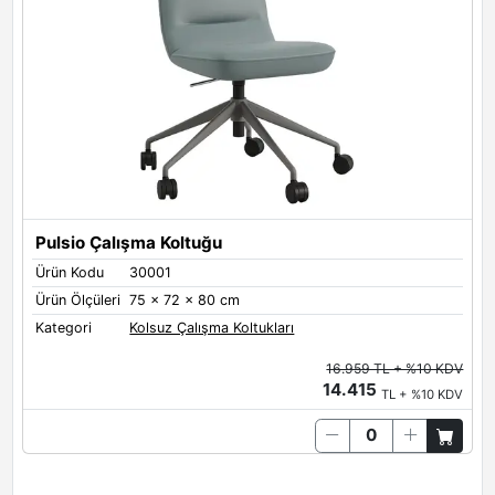
Assos Black
Kumaş Döşeme Renkleri
Pulsio Çalışma Koltuğu
Istanbul 101
Istanbul 103
Istanbul 104
Ürün Kodu
30001
Ürün Ölçüleri
75 x 72 x 80 cm
Kategori
Kolsuz Çalışma Koltukları
16.959 TL + %10 KDV
14.415
TL + %10 KDV
Istanbul 105
Istanbul 106
Istanbul 112