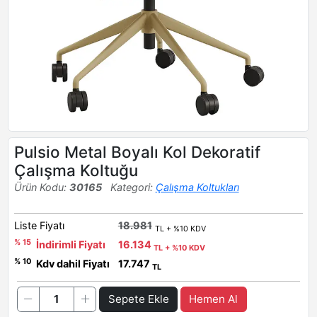
Pulsio Metal Boyalı Kol Dekoratif
Çalışma Koltuğu
Ürün Kodu:
30165
Kategori:
Çalışma Koltukları
Liste Fiyatı
18.981
TL + %10 KDV
% 15
İndirimli Fiyatı
16.134
TL + %10 KDV
% 10
Kdv dahil Fiyatı
17.747
TL
Sepete Ekle
Hemen Al