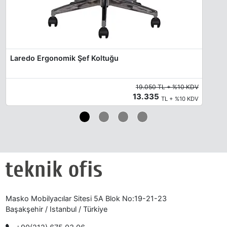
Antrasit
Limestone
Quartz
Laredo Ergonomik Şef Koltuğu
19.050 TL + %10 KDV
Oxide
Brown Red
Salmon Orange
13.335
TL + %10 KDV
Terra Brown
Sand-Yellow
Steel Blue
Masko Mobilyacılar Sitesi 5A Blok No:19-21-23
Başakşehir / Istanbul / Türkiye