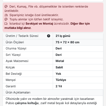
Deri, Kumaş, File vb. döşemelikler ile istenilen renklerde
üretilebilir.
Siparişiniz isteğe özel üretilecektir.
Toplu alımlar için lütfen teklif isteyiniz.
İstanbul içi
Sevkiyat ve Montaj
ücretsizdir.
Diğer iller için
mutlaka bilgi alınız
.
Üretim / Tedarik Süresi
21 iş günü
Ürün Ölçüleri
75 x 72 x 80 cm
Oturma Yüzeyi
Deri
Sırt Yüzeyi
Deri
Ayak Malzemesi
Metal
Kolçak
Sabit
Bel Desteği
Yok
Menşei
Türkiye
Garanti
2 Yıl
Ürün Açıklamaları
Ofisinizde yalın ve modern bir atmosfer yaratmak için tasarlanan
Pulsio
çalışma koltuğu
, zarif metal boyalı kol detaylarıyla estetiği