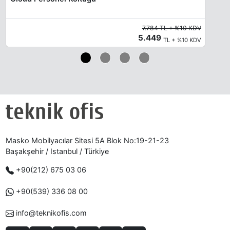
7.784 TL + %10 KDV
5.449
TL + %10 KDV
Masko Mobilyacılar Sitesi 5A Blok No:19-21-23
Başakşehir / Istanbul / Türkiye
+90(212) 675 03 06
+90(539) 336 08 00
info@teknikofis.com