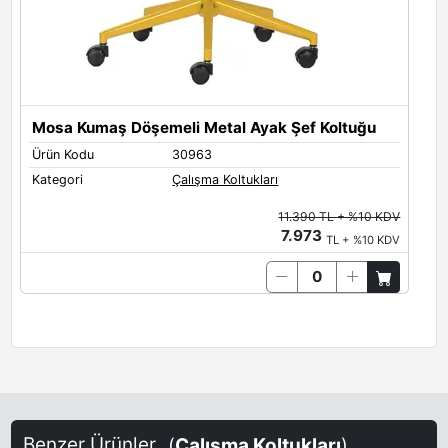
Mosa Kumaş Döşemeli Metal Ayak Şef Koltuğu
Ürün Kodu
30963
Kategori
Çalışma Koltukları
11.390 TL + %10 KDV
7.973
TL + %10 KDV
Benzer Ürünler
(
Çalışma Koltukları
)