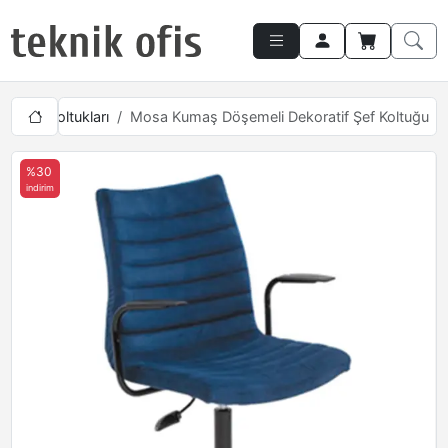
alışma Koltukları
Mosa Kumaş Döşemeli Dekoratif Şef Koltuğu
%30
indirim