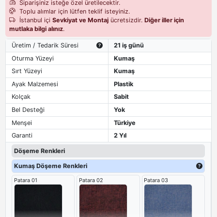
Siparişiniz isteğe özel üretilecektir.
Toplu alımlar için lütfen teklif isteyiniz.
İstanbul içi
Sevkiyat ve Montaj
ücretsizdir.
Diğer iller için
mutlaka bilgi alınız
.
Üretim / Tedarik Süresi
21 iş günü
Oturma Yüzeyi
Kumaş
Sırt Yüzeyi
Kumaş
Ayak Malzemesi
Plastik
Kolçak
Sabit
Bel Desteği
Yok
Menşei
Türkiye
Garanti
2 Yıl
Döşeme Renkleri
Kumaş Döşeme Renkleri
Patara 01
Patara 02
Patara 03