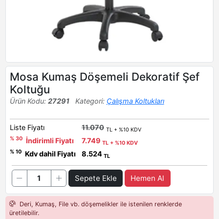
Mosa Kumaş Döşemeli Dekoratif Şef
Koltuğu
Ürün Kodu:
27291
Kategori:
Çalışma Koltukları
Liste Fiyatı
11.070
TL + %10 KDV
% 30
İndirimli Fiyatı
7.749
TL + %10 KDV
% 10
Kdv dahil Fiyatı
8.524
TL
Sepete Ekle
Hemen Al
Deri, Kumaş, File vb. döşemelikler ile istenilen renklerde
üretilebilir.