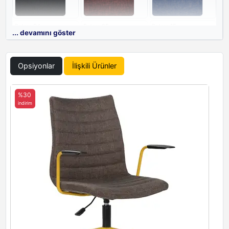
Patara 04
Patara 05
Patara 15
... devamını göster
Opsiyonlar
İlişkili Ürünler
Patara 16
Patara 17
Patara 18
%30
indirim
Patara 19