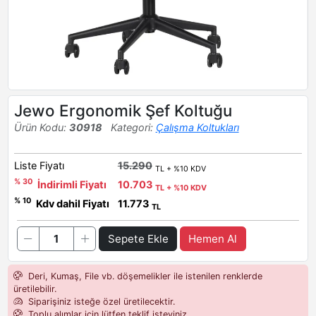
Jewo Ergonomik Şef Koltuğu
Ürün Kodu:
30918
Kategori:
Çalışma Koltukları
Liste Fiyatı
15.290
TL + %10 KDV
% 30
İndirimli Fiyatı
10.703
TL + %10 KDV
% 10
Kdv dahil Fiyatı
11.773
TL
Sepete Ekle
Hemen Al
Deri, Kumaş, File vb. döşemelikler ile istenilen renklerde
üretilebilir.
Siparişiniz isteğe özel üretilecektir.
Toplu alımlar için lütfen teklif isteyiniz.