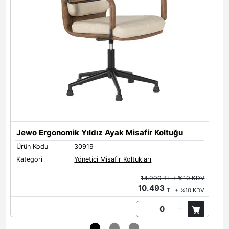
Jewo Ergonomik Yıldız Ayak Misafir Koltuğu
Ürün Kodu
30919
Ü
Kategori
Yönetici Misafir Koltukları
K
14.990 TL + %10 KDV
10.493
TL + %10 KDV