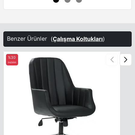
Benzer Ürünler
(
Çalışma Koltukları
)
%30
indirim