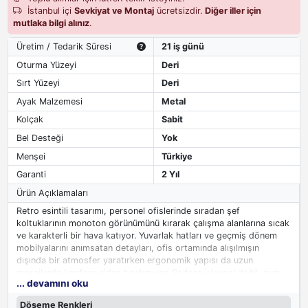
İstanbul içi
Sevkiyat ve Montaj
ücretsizdir.
Diğer iller için
mutlaka bilgi alınız
.
Üretim / Tedarik Süresi
21 iş günü
Oturma Yüzeyi
Deri
Sırt Yüzeyi
Deri
Ayak Malzemesi
Metal
Kolçak
Sabit
Bel Desteği
Yok
Menşei
Türkiye
Garanti
2 Yıl
Ürün Açıklamaları
Retro esintili tasarımı, personel ofislerinde sıradan şef
koltuklarının monoton görünümünü kırarak çalışma alanlarına sıcak
ve karakterli bir hava katıyor. Yuvarlak hatları ve geçmiş dönem
mobilyalarını anımsatan detayları, ofis ortamında alışılmışın
dışında bir atmosfer yaratırken ergonomik yapısı da uzun
mesailerde konforu elden bırakmıyor. Sadece işlevsel değil, aynı
... devamını oku
zamanda mekana hikaye katan bir obje olarak öne çıkan bu
şef
koltuğu
, personel ofislerinde farklı bir duruş sergilemek isteyenler
Döşeme Renkleri