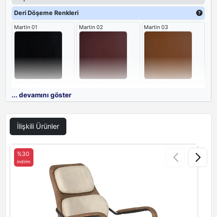
için özgün bir alternatif sunuyor.
Deri Döşeme Renkleri
Martin 01
Martin 02
Martin 03
Martin 04
Martin 05
Martin 14
... devamını göster
İlişkili Ürünler
Martin 15
Martin 16
%30
indirim
i