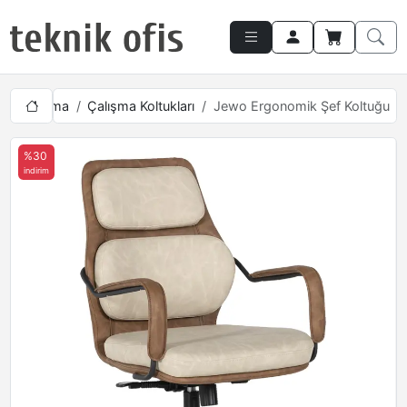
nel Çalışma
Çalışma Koltukları
Jewo Ergonomik Şef Koltuğu
%30
indirim