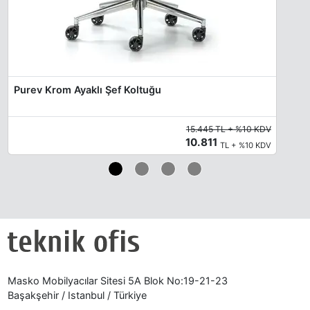
Purev Krom Ayaklı Şef Koltuğu
15.445 TL + %10 KDV
10.811
TL + %10 KDV
Masko Mobilyacılar Sitesi 5A Blok No:19-21-23
Başakşehir / Istanbul / Türkiye