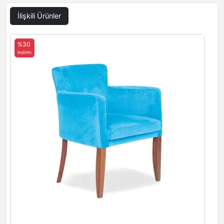
İlişkili Ürünler
%30
indirim