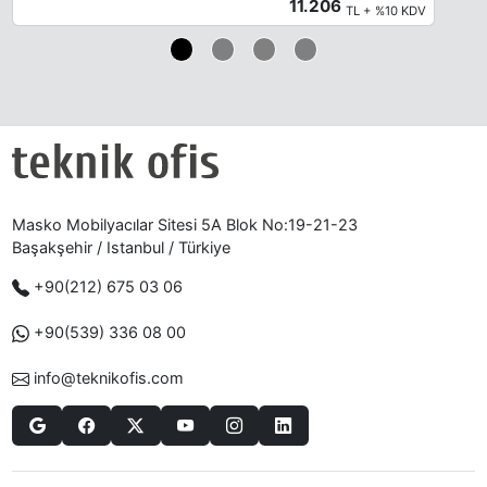
11.206
TL + %10 KDV
Masko Mobilyacılar Sitesi 5A Blok No:19-21-23
Başakşehir / Istanbul / Türkiye
+90(212) 675 03 06
+90(539) 336 08 00
info@teknikofis.com