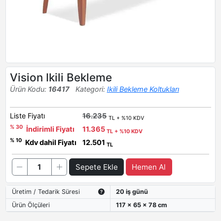
Vision Ikili Bekleme
Ürün Kodu:
16417
Kategori:
Ikili Bekleme Koltukları
Liste Fiyatı
16.235
TL + %10 KDV
% 30
İndirimli Fiyatı
11.365
TL + %10 KDV
% 10
Kdv dahil Fiyatı
12.501
TL
Sepete Ekle
Hemen Al
Üretim / Tedarik Süresi
20 iş günü
Ürün Ölçüleri
117 x 65 x 78 cm