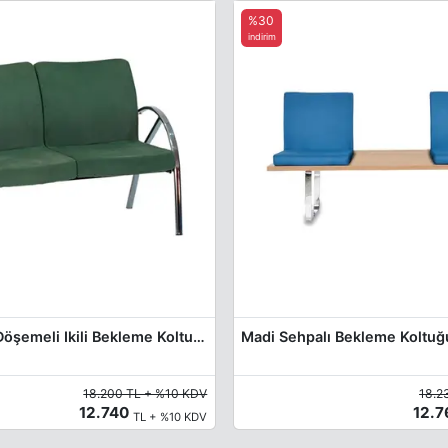
%30
indirim
Pool Kumaş Döşemeli Ikili Bekleme Koltuğu
Madi Sehpalı Bekleme Koltuğ
18.200 TL + %10 KDV
18.2
12.740
12.
TL + %10 KDV