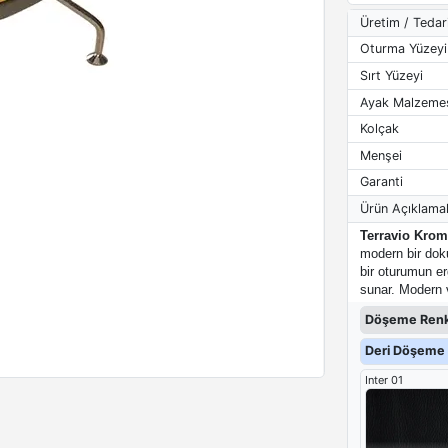
Üretim / Tedar
Oturma Yüzeyi
Sırt Yüzeyi
Ayak Malzeme
Kolçak
Menşei
Garanti
Ürün Açıklamal
Terravio Krom
modern bir doku
bir oturumun er
sunar. Modern ve
Döşeme Renk
Deri Döşeme 
Inter 01