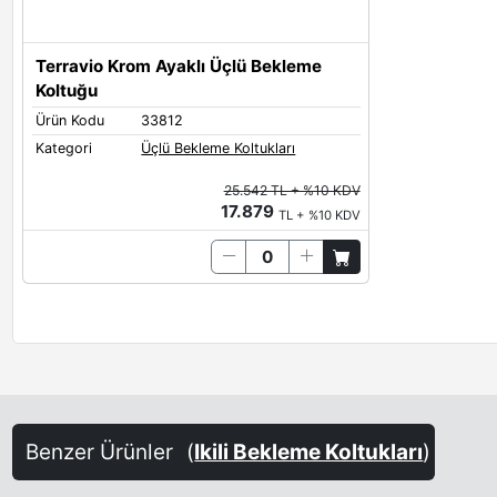
Terravio Krom Ayaklı Üçlü Bekleme
Koltuğu
Ürün Kodu
33812
Kategori
Üçlü Bekleme Koltukları
25.542 TL + %10 KDV
17.879
TL + %10 KDV
Benzer Ürünler
(
Ikili Bekleme Koltukları
)