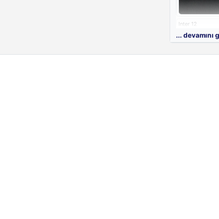
Inter 12
... devamını 