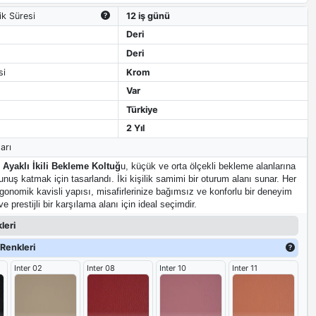
ik Süresi
12 iş günü
Deri
Deri
si
Krom
Var
Türkiye
2 Yıl
arı
 Ayaklı İkili Bekleme Koltuğ
u, küçük ve orta ölçekli bekleme alanlarına
nuş katmak için tasarlandı. İki kişilik samimi bir oturum alanı sunar. Her
gonomik kavisli yapısı, misafirlerinize bağımsız ve konforlu bir deneyim
 prestijli bir karşılama alanı için ideal seçimdir.
leri
Renkleri
Inter 02
Inter 08
Inter 10
Inter 11