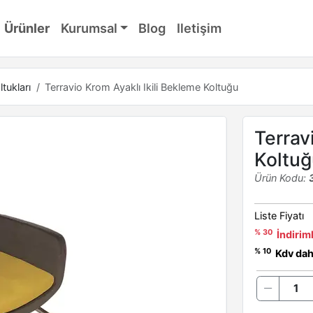
Ürünler
Kurumsal
Blog
Iletişim
ltukları
Terravio Krom Ayaklı Ikili Bekleme Koltuğu
Terrav
Koltuğ
Ürün Kodu:
Liste Fiyatı
% 30
İndiriml
% 10
Kdv dahi