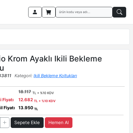
io Krom Ayaklı Ikili Bekleme
u
33811
Kategori:
Ikili Bekleme Koltukları
18.117
TL + %10 KDV
i Fiyatı
12.682
TL + %10 KDV
l Fiyatı
13.950
TL
Sepete Ekle
Hemen Al