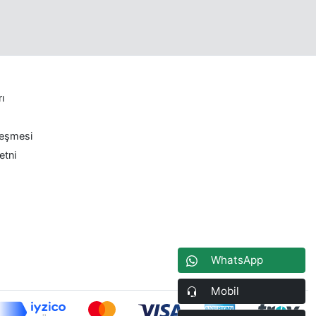
rı
leşmesi
etni
WhatsApp
Mobil