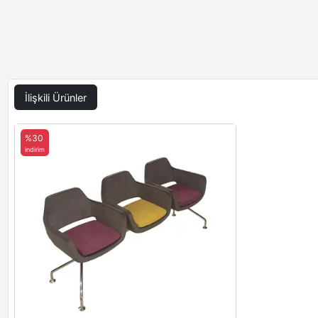
İlişkili Ürünler
%30
indirim