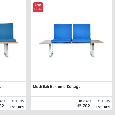
%30
indirim
u
Medi Ikili Bekleme Koltuğu
32 TL + %10 KDV
18.232 TL + %10 KDV
762
12.762
TL + %10 KDV
TL + %10 KDV