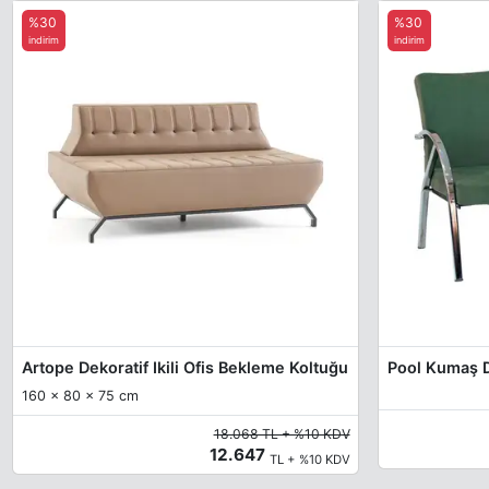
%30
%30
indirim
indirim
Artope Dekoratif Ikili Ofis Bekleme Koltuğu
160 x 80 x 75 cm
18.068 TL + %10 KDV
12.647
TL + %10 KDV