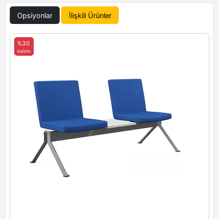
Opsiyonlar
İlişkili Ürünler
%30
indirim