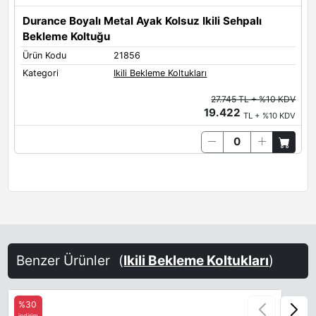
Durance Boyalı Metal Ayak Kolsuz Ikili Sehpalı
Bekleme Koltuğu
Ürün Kodu
21856
Kategori
Ikili Bekleme Koltukları
27.745 TL + %10 KDV
19.422
TL + %10 KDV
Benzer Ürünler
(
Ikili Bekleme Koltukları
)
%30
indirim