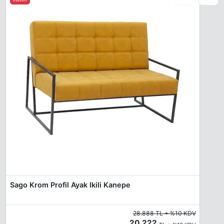
Sago Krom Profil Ayak Ikili Kanepe
28.888 TL + %10 KDV
20.222