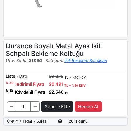
Durance Boyalı Metal Ayak Ikili
Sehpalı Bekleme Koltuğu
Ürün Kodu:
21860
Kategori:
Ikili Bekleme Koltukları
Liste Fiyatı
29.272
TL + %10 KDV
% 30
İndirimli Fiyatı
20.491
TL + %10 KDV
% 10
Kdv dahil Fiyatı
22.540
TL
Sepete Ekle
Hemen Al
Üretim / Tedarik Süresi
20 iş günü