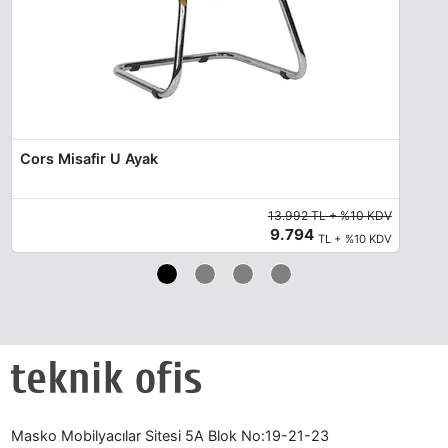
Cors Misafir U Ayak
13.992 TL + %10 KDV
9.794
TL + %10 KDV
Masko Mobilyacılar Sitesi 5A Blok No:19-21-23