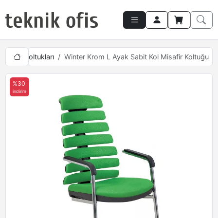
 Misafir Koltukları
Winter Krom L Ayak Sabit Kol Misafir Koltuğu
%30
indirim