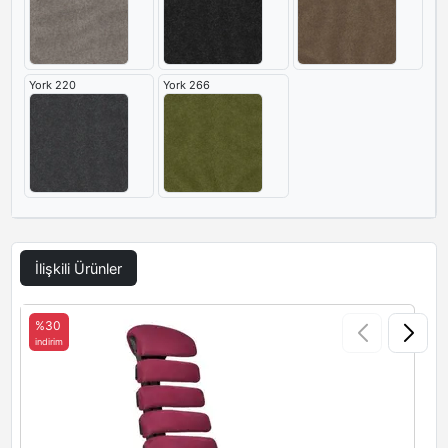
York 220
York 266
İlişkili Ürünler
%30
indirim
i