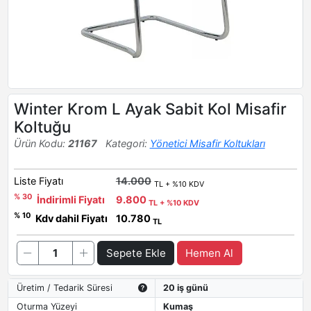
Winter Krom L Ayak Sabit Kol Misafir
Koltuğu
Ürün Kodu:
21167
Kategori:
Yönetici Misafir Koltukları
Liste Fiyatı
14.000
TL + %10 KDV
% 30
İndirimli Fiyatı
9.800
TL + %10 KDV
% 10
Kdv dahil Fiyatı
10.780
TL
Sepete Ekle
Hemen Al
Üretim / Tedarik Süresi
20 iş günü
Oturma Yüzeyi
Kumaş