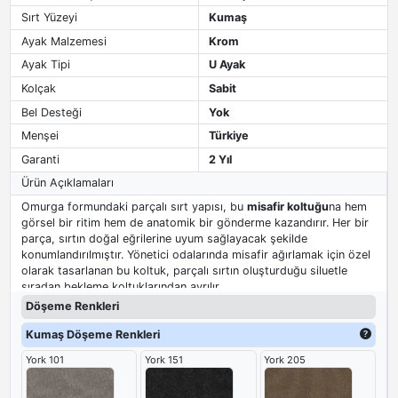
Sırt Yüzeyi
Kumaş
Ayak Malzemesi
Krom
Ayak Tipi
U Ayak
Kolçak
Sabit
Bel Desteği
Yok
Menşei
Türkiye
Garanti
2 Yıl
Ürün Açıklamaları
Omurga formundaki parçalı sırt yapısı, bu
misafir koltuğu
na hem
görsel bir ritim hem de anatomik bir gönderme kazandırır. Her bir
parça, sırtın doğal eğrilerine uyum sağlayacak şekilde
konumlandırılmıştır. Yönetici odalarında misafir ağırlamak için özel
olarak tasarlanan bu koltuk, parçalı sırtın oluşturduğu siluetle
sıradan bekleme koltuklarından ayrılır.
Döşeme Renkleri
Kumaş Döşeme Renkleri
York 101
York 151
York 205