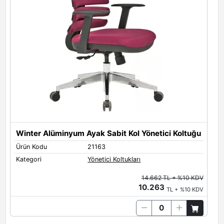
Winter Alüminyum Ayak Sabit Kol Yönetici Koltuğu
M
Ürün Kodu
21163
Ü
Kategori
Yönetici Koltukları
K
14.662 TL + %10 KDV
10.263
TL + %10 KDV