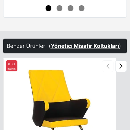
Benzer Ürünler
(
Yönetici Misafir Koltukları
)
%30
indirim