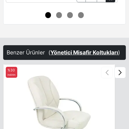
Benzer Ürünler
(
Yönetici Misafir Koltukları
)
%30
indirim