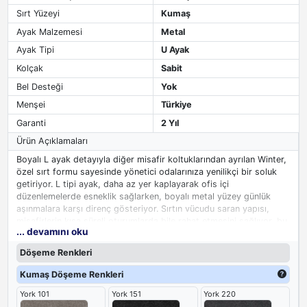
Sırt Yüzeyi
Kumaş
Ayak Malzemesi
Metal
Ayak Tipi
U Ayak
Kolçak
Sabit
Bel Desteği
Yok
Menşei
Türkiye
Garanti
2 Yıl
Ürün Açıklamaları
Boyalı L ayak detayıyla diğer misafir koltuklarından ayrılan Winter,
özel sırt formu sayesinde yönetici odalarınıza yenilikçi bir soluk
getiriyor. L tipi ayak, daha az yer kaplayarak ofis içi
düzenlemelerde esneklik sağlarken, boyalı metal yüzey günlük
aşınmalara karşı direnç gösteriyor. Sırtın vücudu saran yapısı,
misafirlerin kısa süreli oturumlarda bile rahat etmesini sağlıyor, bu
... devamını oku
da ofis misafirleriniz üzerinde olumlu bir izlenim bırakmanıza
yardımcı oluyor.
Döşeme Renkleri
Kumaş Döşeme Renkleri
York 101
York 151
York 220