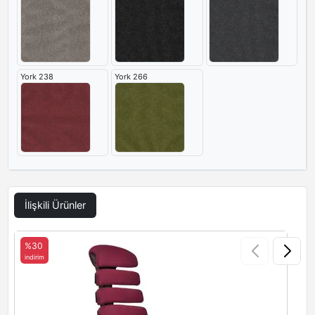
York 238
York 266
İlişkili Ürünler
%30
indirim
i