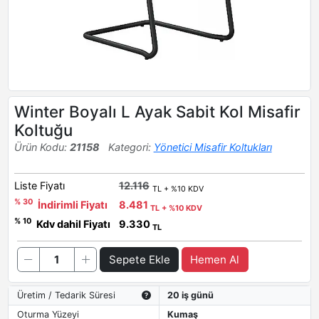
Winter Boyalı L Ayak Sabit Kol Misafir
Koltuğu
Ürün Kodu:
21158
Kategori:
Yönetici Misafir Koltukları
Liste Fiyatı
12.116
TL + %10 KDV
% 30
İndirimli Fiyatı
8.481
TL + %10 KDV
% 10
Kdv dahil Fiyatı
9.330
TL
Sepete Ekle
Hemen Al
Üretim / Tedarik Süresi
20 iş günü
Oturma Yüzeyi
Kumaş