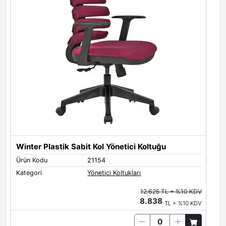
Winter Plastik Sabit Kol Yönetici Koltuğu
Y
Ürün Kodu
21154
Ü
Kategori
Yönetici Koltukları
K
12.625 TL + %10 KDV
8.838
TL + %10 KDV