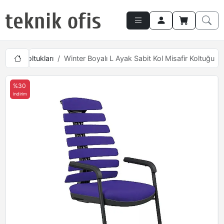
Misafir Koltukları
Winter Boyalı L Ayak Sabit Kol Misafir Koltuğu
%30
indirim