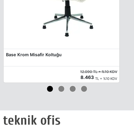
Base Krom Misafir Koltuğu
12.090 TL + %10 KDV
8.463
TL + %10 KDV