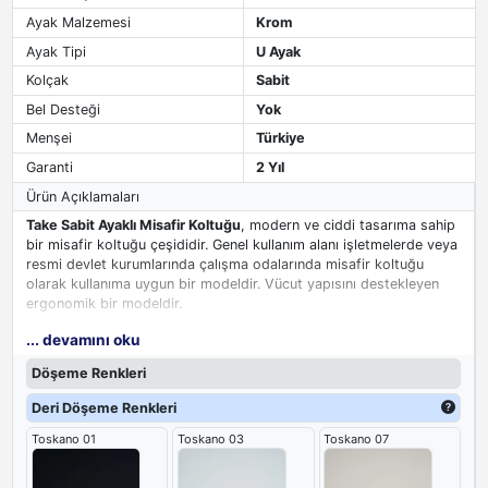
Ayak Malzemesi
Krom
Ayak Tipi
U Ayak
Kolçak
Sabit
Bel Desteği
Yok
Menşei
Türkiye
Garanti
2 Yıl
Ürün Açıklamaları
Take Sabit Ayaklı Misafir Koltuğu
, modern ve ciddi tasarıma sahip
bir misafir koltuğu çeşididir. Genel kullanım alanı işletmelerde veya
resmi devlet kurumlarında çalışma odalarında misafir koltuğu
olarak kullanıma uygun bir modeldir. Vücut yapısını destekleyen
ergonomik bir modeldir.
... devamını oku
U ayaklı misafir koltuğunun yapısında kullanılan teknik ekipmanları
ve metal aksamları sayesinde son derece dayanıklı bir yapıya
Döşeme Renkleri
sahiptir. Koltukta sünger olarak dökme kalıp sünger kullanılmış
olup üzeri suni deri ile kaplanarak imal edilmiştir. Sırt kısmında yer
Deri Döşeme Renkleri
alan yatay yönde dikişleri estetik yapı kazandırır ve koltuğun
Toskano 01
Toskano 03
Toskano 07
ergonomisini destekler. Oturma yeri geniş ve konforludur.
Kolçakları alüminyum üzeri suni deri döşemelidir. Misafir
koltuğunda ayak olarak U model misafir koltuğu ayağı