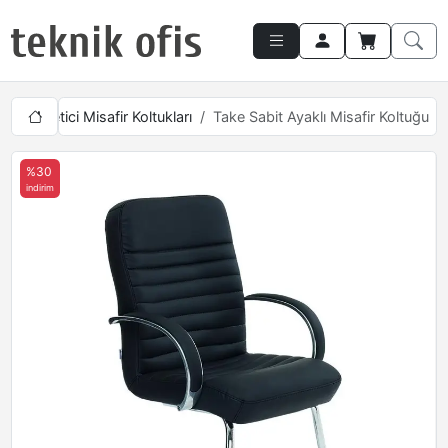
ı
Yönetici Misafir Koltukları
Take Sabit Ayaklı Misafir Koltuğu
%30
indirim