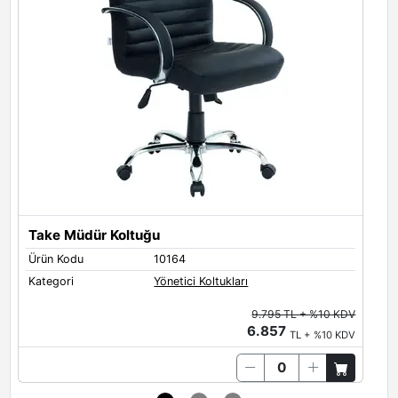
Take Müdür Koltuğu
T
Ürün Kodu
10164
Ü
Kategori
Yönetici Koltukları
K
9.795 TL + %10 KDV
6.857
TL + %10 KDV