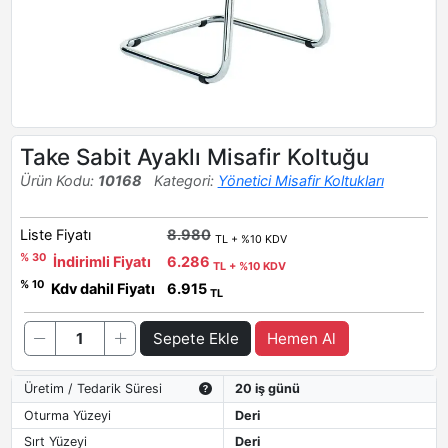
Take Sabit Ayaklı Misafir Koltuğu
Ürün Kodu:
10168
Kategori:
Yönetici Misafir Koltukları
Liste Fiyatı
8.980
TL + %10 KDV
% 30
İndirimli Fiyatı
6.286
TL + %10 KDV
% 10
Kdv dahil Fiyatı
6.915
TL
Sepete Ekle
Hemen Al
Üretim / Tedarik Süresi
20 iş günü
Oturma Yüzeyi
Deri
Sırt Yüzeyi
Deri