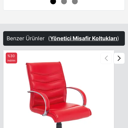
Benzer Ürünler
(
Yönetici Misafir Koltukları
)
%30
indirim