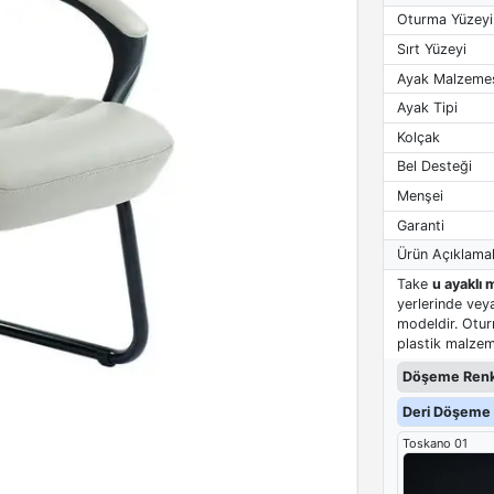
Oturma Yüzeyi
Sırt Yüzeyi
Ayak Malzeme
Ayak Tipi
Kolçak
Bel Desteği
Menşei
Garanti
Ürün Açıklamal
Take
u ayaklı 
yerlerinde veya
modeldir. Otur
plastik malzeme
Döşeme Renk
Deri Döşeme 
Toskano 01