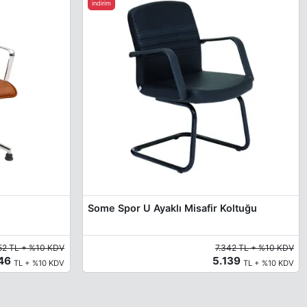
indirim
Some Spor U Ayaklı Misafir Koltuğu
52 TL + %10 KDV
7.342 TL + %10 KDV
146
5.139
TL + %10 KDV
TL + %10 KDV