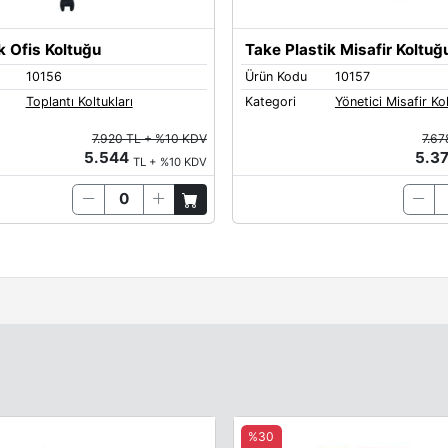
k Ofis Koltuğu
Take Plastik Misafir Koltuğ
10156
Ürün Kodu
10157
Toplantı Koltukları
Kategori
Yönetici Misafir Kol
7.920 TL + %10 KDV
7.67
5.544
5.3
TL + %10 KDV
%30